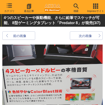
カテゴリ
過去記事
検索
Impressサイト
4つのスピーカーや振動機能、さらに鉛筆でスケッチが可
能、 8型ゲーミングタブレット「Predator 8」が発売
(3/7)
前の画像
次の画像