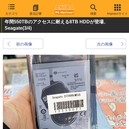
カテゴリ
過去記事
検索
Impressサイト
年間550TBのアクセスに耐える8TB HDDが登場、
Seagate
(3/4)
前の画像
次の画像