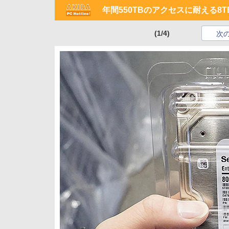
年間550TBのアクセスに耐える8TB
(1/4)
次