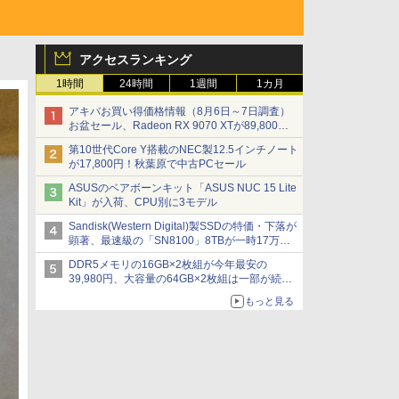
アクセスランキング
1時間
24時間
1週間
1カ月
アキバお買い得価格情報（8月6日～7日調査）
お盆セール、Radeon RX 9070 XTが89,800
円、水平周波数24.8kHz対応の17型モニターが
第10世代Core Y搭載のNEC製12.5インチノート
9,801円、暑さ指数連動セール ほか
が17,800円！秋葉原で中古PCセール
ASUSのベアボーンキット「ASUS NUC 15 Lite
Kit」が入荷、CPU別に3モデル
Sandisk(Western Digital)製SSDの特価・下落が
顕著、最速級の「SN8100」8TBが一時17万円
割れ [8月前半のSSD価格]
DDR5メモリの16GB×2枚組が今年最安の
39,980円、大容量の64GB×2枚組は一部が続騰
[8月前半のメモリ価格]
もっと見る