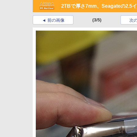
2TBで厚さ7mm、Seagateの2.5
(3/5)
前の画像
次