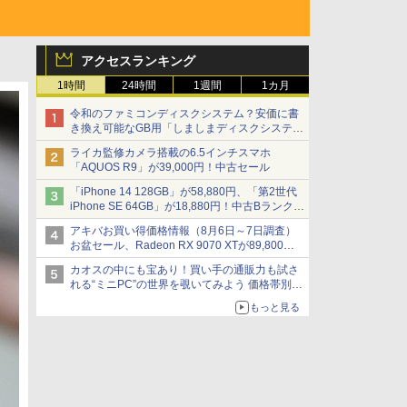
アクセスランキング
1時間
24時間
1週間
1カ月
令和のファミコンディスクシステム？安価に書
き換え可能なGB用「しましまディスクシステ
ム」
ライカ監修カメラ搭載の6.5インチスマホ
「AQUOS R9」が39,000円！中古セール
「iPhone 14 128GB」が58,880円、「第2世代
iPhone SE 64GB」が18,880円！中古Bランク品
セール
アキバお買い得価格情報（8月6日～7日調査）
お盆セール、Radeon RX 9070 XTが89,800
円、水平周波数24.8kHz対応の17型モニターが
カオスの中にも宝あり！買い手の通販力も試さ
9,801円、暑さ指数連動セール ほか
れる“ミニPC”の世界を覗いてみよう 価格帯別に
仕様や特徴を整理、11製品をピックアップ text
もっと見る
by 石川 ひさよし