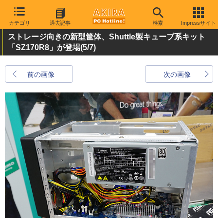
カテゴリ
過去記事
検索
Impressサイト
ストレージ向きの新型筐体、Shuttle製キューブ系キット
「SZ170R8」が登場
(5/7)
前の画像
次の画像