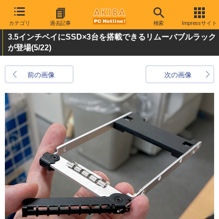
カテゴリ
過去記事
検索
Impressサイト
3.5インチベイにSSD×3台を搭載できるリムーバブルラック
が登場
(5/22)
前の画像
次の画像