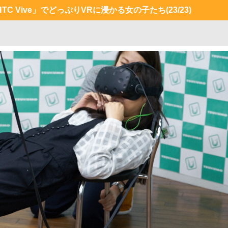
C Vive」でどっぷりVRに浸かる女の子たち
(23/23)