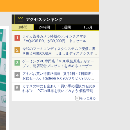
アクセスランキング
1時間
24時間
1週間
1カ月
ライカ監修カメラ搭載の6.5インチスマホ
「AQUOS R9」が39,000円！中古セール
令和のファミコンディスクシステム？安価に書
き換え可能なGB用「しましまディスクシステ
ム」
ゲーミングPC専門店「MDL秋葉原店」がオー
プン、開店記念プレゼントを求めるユーザーが
押し寄せ長蛇の列に
アキバお買い得価格情報（8月6日～7日調査）
お盆セール、Radeon RX 9070 XTが89,800
円、水平周波数24.8kHz対応の17型モニターが
カオスの中にも宝あり！買い手の通販力も試さ
9,801円、暑さ指数連動セール ほか
れる“ミニPC”の世界を覗いてみよう 価格帯別に
仕様や特徴を整理、11製品をピックアップ text
もっと見る
by 石川 ひさよし