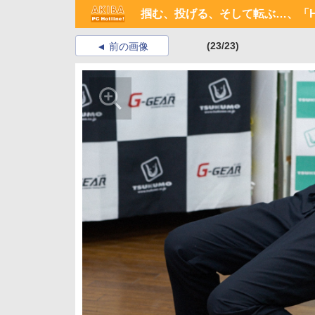
掴む、投げる、そして転ぶ…、「HT
(23/23)
前の画像