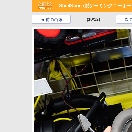
SteelSeries製ゲーミングキ
(10/12)
前の画像
次