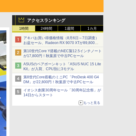
アクセスランキング
1時間
24時間
1週間
1カ月
アキバお買い得価格情報（8月6日～7日調査）
お盆セール、Radeon RX 9070 XTが89,800
円、水平周波数24.8kHz対応の17型モニターが
第10世代Core Y搭載のNEC製12.5インチノート
9,801円、暑さ指数連動セール ほか
が17,800円！秋葉原で中古PCセール
ASUSのベアボーンキット「ASUS NUC 15 Lite
Kit」が入荷、CPU別に3モデル
第8世代Core搭載のミニPC「ProDesk 400 G4
DM」が22,800円！秋葉原で中古PCセール
イオシス創業30周年セール「30周年記念祭」が
14日からスタート
もっと見る