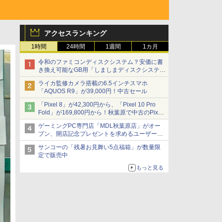
アクセスランキング
1時間
24時間
1週間
1カ月
令和のファミコンディスクシステム？安価に書
き換え可能なGB用「しましまディスクシステ
ム」
ライカ監修カメラ搭載の6.5インチスマホ
「AQUOS R9」が39,000円！中古セール
「Pixel 8」が42,300円から、「Pixel 10 Pro
Fold」が169,800円から！秋葉原で中古のPixel
シリーズがお買い得
ゲーミングPC専門店「MDL秋葉原店」がオー
プン、開店記念プレゼントを求めるユーザーが
押し寄せ長蛇の列に
サンコーの「残暑お見舞い5点福箱」が数量限
定で販売中
もっと見る