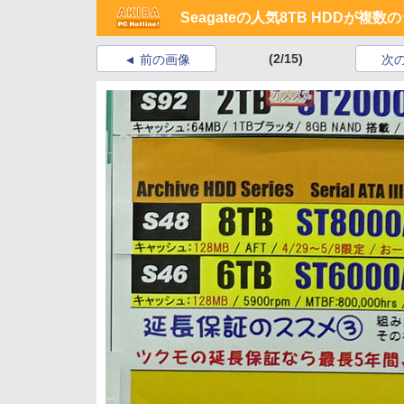
Seagateの人気8TB HDDが
(2/15)
前の画像
次