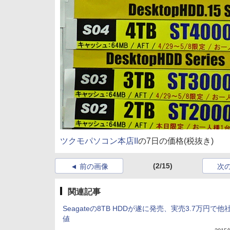
ツクモパソコン本店II
の7日の価格(税抜き)
(2/15)
前の画像
次
関連記事
Seagateの8TB HDDが遂に発売、実売3.7万円で他
値