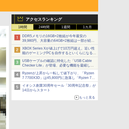
アクセスランキング
1時間
24時間
1週間
1カ月
DDR5メモリの16GB×2枚組が今年最安の
39,980円、大容量の64GB×2枚組は一部が続騰
[8月前半のメモリ価格]
XBOX Series Xが値上げで10万円超え。近い性
能のゲーミングPCを自作するといくらになる？
【石田賀津男の『酒の肴にPCゲーム』】
USBケーブルの確認に特化した「USB Cable
Checker Lite」が登場、必要な機能を凝縮しコ
ンパクトに 7日発売
Ryzenが上昇から一転して値下がり、「Ryzen
7 7700X3D」は45,800円に急落し「Ryzen 7
7800X3D」との価格逆転解消 [8月前半のCPU
イオシス創業30周年セール「30周年記念祭」が
価格]
14日からスタート
もっと見る