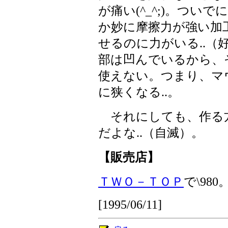
が痛い(^_^;)。つ
か妙に摩擦力が強い加
せるのに力がいる..（
部は凹んでいるから、
使えない。つまり、マ
に狭くなる..。
それにしても、作る
だよな..（自滅）。
【販売店】
ＴＷＯ－ＴＯＰ
で\980
[1995/06/11]