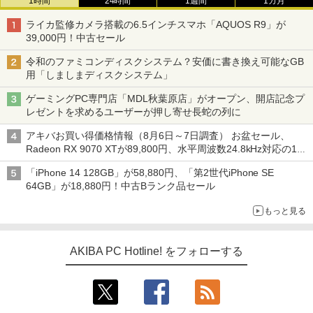
1時間
24時間
1週間
1カ月
ライカ監修カメラ搭載の6.5インチスマホ「AQUOS R9」が
39,000円！中古セール
令和のファミコンディスクシステム？安価に書き換え可能なGB
用「しましまディスクシステム」
ゲーミングPC専門店「MDL秋葉原店」がオープン、開店記念プ
レゼントを求めるユーザーが押し寄せ長蛇の列に
アキバお買い得価格情報（8月6日～7日調査） お盆セール、
Radeon RX 9070 XTが89,800円、水平周波数24.8kHz対応の17
型モニターが9,801円、暑さ指数連動セール ほか
「iPhone 14 128GB」が58,880円、「第2世代iPhone SE
64GB」が18,880円！中古Bランク品セール
もっと見る
AKIBA PC Hotline! をフォローする