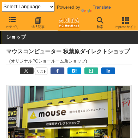
Powered by
Translate
AKIBA PC Hotline!
秋葉原情報
スポット情報
ショップ
カテゴリ
過去記事
検索
Impressサイト
ショップ
マウスコンピューター 秋葉原ダイレクトショップ
(オリジナルPCショールーム兼ショップ)
リスト