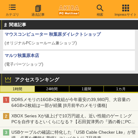
カテゴリ
過去記事
検索
Impressサイト
ま 関連記事
マウスコンピューター 秋葉原ダイレクトショップ
(オリジナルPCショールーム兼ショップ)
マルツ秋葉原本店
(電子パーツショップ)
アクセスランキング
1時間
24時間
1週間
1カ月
DDR5メモリの16GB×2枚組が今年最安の39,980円、大容量の
64GB×2枚組は一部が続騰 [8月前半のメモリ価格]
XBOX Series Xが値上げで10万円超え。近い性能のゲーミング
PCを自作するといくらになる？【石田賀津男の『酒の肴にPCゲ
ーム』】
USBケーブルの確認に特化した「USB Cable Checker Lite」が登