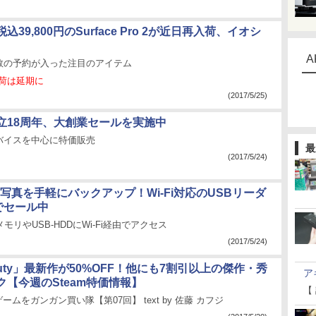
39,800円のSurface Pro 2が近日再入荷、イオシ
A
数の予約が入った注目のアイテム
入荷は延期に
(2017/5/25)
立18周年、大創業セールを実施中
バイスを中心に特価販売
最
(2017/5/24)
内の写真を手軽にバックアップ！Wi-Fi対応のUSBリーダ
でセール中
モリやUSB-HDDにWi-Fi経由でアクセス
(2017/5/24)
f Duty」最新作が50%OFF！他にも7割引以上の傑作・秀
ア
ク【今週のSteam特価情報】
【
ゲームをガンガン買い隊【第07回】 text by 佐藤 カフジ