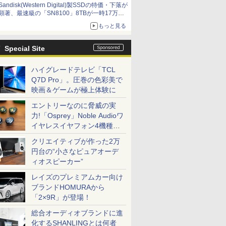
Sandisk(Western Digital)製SSDの特価・下落が
顕著、最速級の「SN8100」8TBが一時17万円
割れ [8月前半のSSD価格]
もっと見る
Special Site
ハイグレードテレビ「TCL
Q7D Pro」。圧巻の色彩美で
映画＆ゲームが極上体験に
エントリーなのに脅威の実
力!「Osprey」Noble Audioワ
イヤレスイヤフォン4機種を
一気に聴く
クリエイティブが作った2万
円台の“小さなピュアオーデ
ィオスピーカー”
レイズのプレミアムカー向け
ブランドHOMURAから
「2×9R」が登場！
総合オーディオブランドに進
化するSHANLINGとは何者