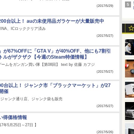
(2017/5/29)
200台以上！ auの未使用品ガラケーが大量販売中
TINA、ICロッククリア済み
(2017/5/27)
t 4」が67%OFFに「GTA V」が40%OFF、他にも7割引
トルがザクザク【今週のSteam特価情報】
ゲームをガンガン買い隊【第08回】 text by 佐藤 カフジ
(2017/5/27)
00台以上！ ジャンク市「ブラックマーケット」が27
開催
葉原ジャンク通り店、ジャンク袋も販売
(2017/5/27)
い得価格情報
17年5月25日～27日 】
(2017/5/26)