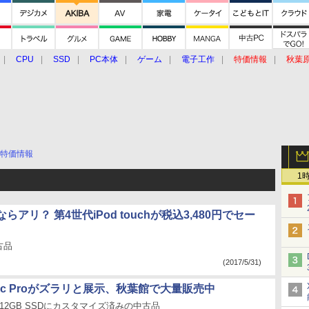
CPU
SSD
PC本体
ゲーム
電子工作
特価情報
秋葉
グルメ
イベント
価格動向
特価情報
1
らアリ？ 第4世代iPod touchが税込3,480円でセー
古品
(2017/5/31)
c Proがズラリと展示、秋葉館で大量販売中
12GB SSDにカスタマイズ済みの中古品