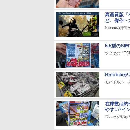
高画質版「Sk
ど、傑作・
Steamの特価
5.5型のS
ツタヤの「TO
Rmobil
モバイルルー
在庫数は約6
やすい7イ
フルセグ対応で解