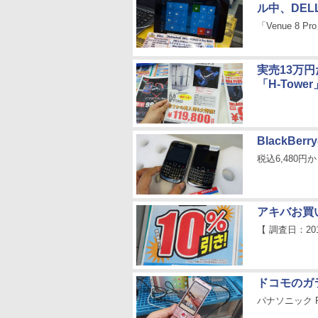
ル中、DEL
「Venue 8
実売13万
「H-Tow
BlackBe
税込6,480円
アキバお買
【 調査日：20
ドコモのガ
パナソニック P