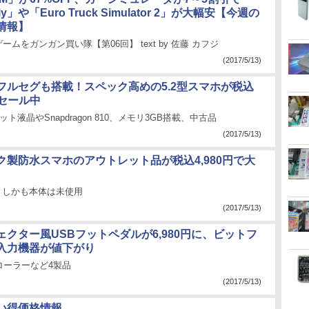
lly」や「Euro Truck Simulator 2」が大幅安【今週の
価情報】
ゲームをガンガン買い隊【第06回】 text by 佐藤 カフジ
(2017/5/13)
フルセグも搭載！スペック高めの5.2型スマホが税込
でセール中
40ドット液晶やSnapdragon 810、メモリ3GB搭載、中古品
(2017/5/13)
ク製防水スマホのアウトレット品が税込4,980円で大
、しかも本体は未使用
(2017/5/13)
ェクター風USBフットペダルが6,980円に、ビットフ
入力機器が値下がり
ローラーなど4製品
(2017/5/13)
い得価格情報