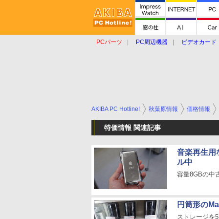
PCパーツ
PC周辺機器
ビデオカード
タブレット
おもしろグッズ
ショップ
AKIBA PC Hotline!
秋葉原情報
価格情報
特価情報 関連記事
音楽再生用な
ル中
容量8GBの中
円筒形のMa
ストレージを5