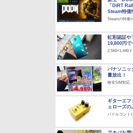
「DiRT Ra
Steam特
Steamの特価
虹彩認証や
19,800円
2,560×1,4
パナソニッ
量放出！
格安SIM対応
ギターエフ
ェローズの
パドルコント
アキバお買