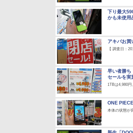
下り最大59
かも未使用
アキバお買
【 調査日：20
早い者勝ち！
セールを実
1TBは4,98
ONE PI
本体の状態が
新生「DOO