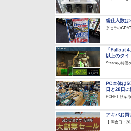
総仕入数は
京セラのGRA
「Fallou
以上のタイ
Steamの特価
PC本体は5
日と28日に
PCNET 秋
アキバお買
【 調査日：20