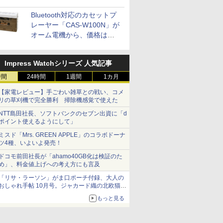
Bluetooth対応のカセットプ
レーヤー「CAS-W100N」が
オーム電機から、価格は
5,940円
Impress Watchシリーズ 人気記事
時間
24時間
1週間
1カ月
【家電レビュー】手ごわい雑草との戦い、コメ
リの草刈機で完全勝利 掃除機感覚で使えた
NTT島田社長、ソフトバンクのセブン出資に「d
ポイント使えるようにして」
ミスド「Mrs. GREEN APPLE」のコラボドーナ
ツ4種、いよいよ発売！
ドコモ前田社長が「ahamo40GB化は検証のた
め」、料金値上げへの考え方にも言及
「リサ・ラーソン」がま口ポーチ付録、大人の
おしゃれ手帖 10月号。ジャカード織の北欧猫デ
ザイン
もっと見る