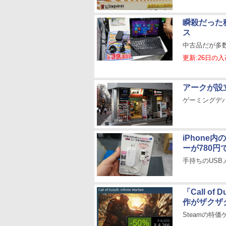
瞬殺だった税込
ス
中古品だが多
更新:26日の
アークが設
ゲーミングデ
iPhone
ーが780円
手持ちのUSBメ
「Call o
作がザクザ
Steamの特価