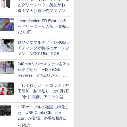
どグリーンハウス製品がお
得！楽天お買い物マラソン
LexarのmicroSD Expressカ
ードリーダーが入荷、価格は
7,500円
鮮やかなマルチゾーンRGBラ
イティングが特徴のケースフ
ァン「NZXT Ultra RGB」が
発売、計8製品
140mmリバースファンを3つ
連結させた「F420 RGB
Reverse」がNZXTから、単
一フレーム採用
「しぐれうい」とコラボ！神
田明神「納涼祭り」が8月7日
～9日に開催、アニソン盆踊
りや屋台グルメなどもあり
USBケーブルの確認に特化し
た「USB Cable Checker
Lite」が登場、必要な機能を
凝縮しコンパクトに
7日発売