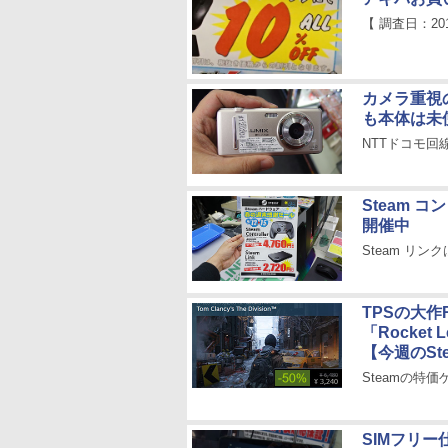
【 調査日：20
カメラ重視の
も本体は未
NTTドコモ
Steam 
開催中
Steam リン
TPSの大作R
「Rocke
【今週のSt
Steamの特価
SIMフリー