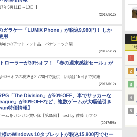
17年5月11日～13日 】
(2017/5/12)
ガラケー「LUMIX Phone」が税込9,980円！ しか
使用
回線向けのアウトレット品、パナソニック製
1
(2017/5/12)
コントローラーが30%オフ！ 「春の週末感謝セール」が
クは60%オフの税抜き2,720円で提供、店頭は15日まで実施
(2017/5/12)
PG「The Division」が50%OFF、車でサッカーな
t League」が30%OFFなど、複数ゲームが大幅値引き
eam特価情報】
ゲームをガンガン買い隊【第05回】 text by 佐藤 カフジ
(2017/5/6)
仕様のWindows 10タブレットが税込15,800円でセー