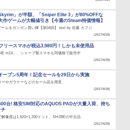
yrim」が半額、「Sniper Elite 3」が80%OFFな
大作ゲームが大幅値引き【今週のSteam特価情報】
ゲームをガンガン買い隊【第04回】 text by 佐藤 カフジ
(2017/4/29)
IMフリースマホが税込3,980円！しかも未使用品
NE m14」、シャープ製スマホも同価格で販売中
(2017/4/29)
eがオープン5周年！記念セールを29日から実施
ターやガラケーなどのセール品を用意
(2017/4/29)
00台! 格安SIM対応のAQUOS PADが大量入荷、持ち
ンチ
像度は1,920×1,200ドット、SH-08Eの中古品
(2017/4/29)