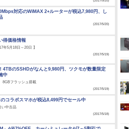
(2017/5/20)
0Mbps対応のWiMAX 2+ルーターが税込7,980円、し
品
(2017/5/20)
い得価格情報
17年5月18日～20日 】
(2017/5/19)
4TBのSSHDがなんと9,980円、ツクモが数量限定
施中
0円、8GBフラッシュ搭載
(2017/5/19)
ECEのコラボスマホが税込8,499円でセール中
良い中古品
(2017/5/18)
M」が67%OFF、カーシミュレータが7～5割引で