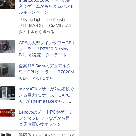
Intel Z890/B860マザーの購
入でゲームがもらえるバンド
ルキャンペーン
『Dying Light: The Beast』
『HITMAN 3』『Civ VII』の3
タイトルから選べる
CPSの大型ツインタワーCPU
クーラー「RZ820 Display
BK」が発売、クーラートッ
プに5インチ液晶搭載
全高118.5mmのデュアルタ
ワーCPUクーラー「RZ620M
X BK」がCPSから
microATXマザーが2枚搭載で
きる巨大PCケース「CAPO
X」がThermaltakeから、カ
ラーは2色
LenovoのノートPCやゲーミ
ングタブレットなどがお得！
楽天お買い物マラソン
準固体モバイルバッテリーな