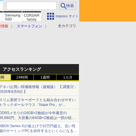
Impress サイト
全カテゴリ
原情報
スマートフォン
アクセスランキング
時間
24時間
1週間
1カ月
アキバお買い得価格情報（速報版） 【 調査日：
2026年8月6日 】
スリム形状でキーボードとも組み合わせやすい
トラックボールマウス「Nape Pro」が
Keychronから
DDR5メモリの16GB×2枚組が今年最安の
39,980円、大容量の64GB×2枚組は一部が続騰
[8月前半のメモリ価格]
XBOX Series Xが値上げで10万円超え。近い性
能のゲーミングPCを自作するといくらになる？
【石田賀津男の『酒の肴にPCゲーム』】