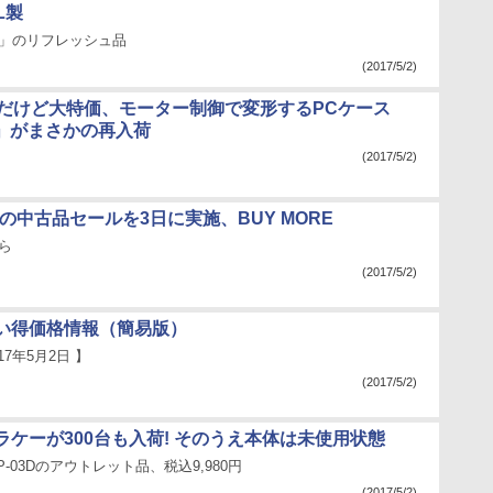
L製
 Pro」のリフレッシュ品
(2017/5/2)
円だけど大特価、モーター制御で変形するPCケース
er」がまさかの再入荷
(2017/5/2)
rryの中古品セールを3日に実施、BUY MORE
から
(2017/5/2)
い得価格情報（簡易版）
17年5月2日 】
(2017/5/2)
ラケーが300台も入荷! そのうえ本体は未使用状態
-03Dのアウトレット品、税込9,980円
(2017/5/2)