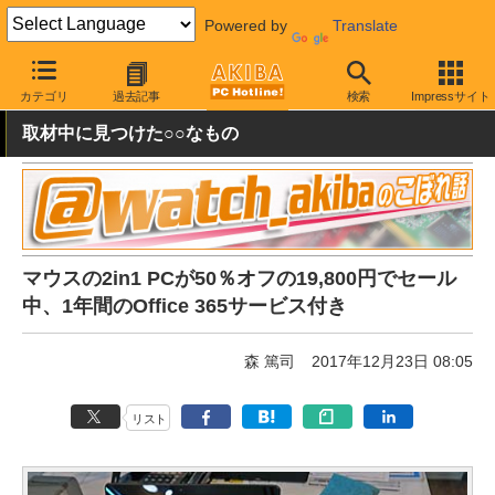
Powered by
Translate
AKIBA PC Hotline!
秋葉原情報
価格情報
特価情報
カテゴリ
過去記事
検索
Impressサイト
取材中に見つけた○○なもの
マウスの2in1 PCが50％オフの19,800円でセール
中、1年間のOffice 365サービス付き
森 篤司
2017年12月23日 08:05
リスト