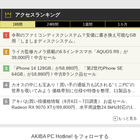
アクセスランキング
1時間
24時間
1週間
1カ月
令和のファミコンディスクシステム？安価に書き換え可能なGB
用「しましまディスクシステム」
ライカ監修カメラ搭載の6.5インチスマホ「AQUOS R9」が
39,000円！中古セール
「iPhone 14 128GB」が58,880円、「第2世代iPhone SE
64GB」が18,880円！中古Bランク品セール
カオスの中にも宝あり！買い手の通販力も試される“ミニPC”の
世界を覗いてみよう 価格帯別に仕様や特徴を整理、11製品をピ
ックアップ text by 石川 ひさよし
アキバお買い得価格情報（8月6日～7日調査） お盆セール、
Radeon RX 9070 XTが89,800円、水平周波数24.8kHz対応の17
型モニターが9,801円、暑さ指数連動セール ほか
もっと見る
AKIBA PC Hotline! をフォローする