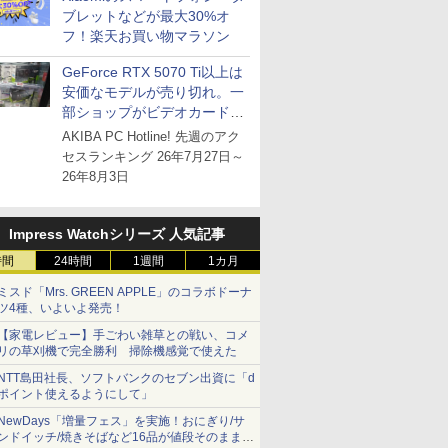
ブレットなどが最大30%オ
フ！楽天お買い物マラソン
GeForce RTX 5070 Ti以上は
安価なモデルが売り切れ。一
部ショップがビデオカードの
購入制限を実施したニュース
AKIBA PC Hotline! 先週のアク
が注目を集める
セスランキング 26年7月27日～
26年8月3日
Impress Watchシリーズ 人気記事
時間
24時間
1週間
1カ月
ミスド「Mrs. GREEN APPLE」のコラボドーナ
ツ4種、いよいよ発売！
【家電レビュー】手ごわい雑草との戦い、コメ
リの草刈機で完全勝利 掃除機感覚で使えた
NTT島田社長、ソフトバンクのセブン出資に「d
ポイント使えるようにして」
NewDays「増量フェス」を実施！おにぎり/サ
ンドイッチ/焼きそばなど16品が値段そのままで