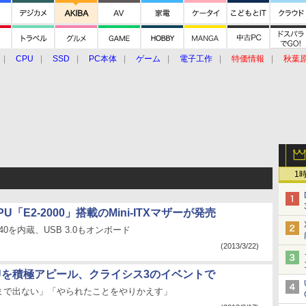
CPU
SSD
PC本体
ゲーム
電子工作
特価情報
秋葉
グルメ
イベント
価格動向
1
U「E2-2000」搭載のMini-ITXマザーが発売
 7340を内蔵、USB 3.0もオンボード
(2013/3/22)
PUを積極アピール、クライシス3のイベントで
まで出ない」「やられたことをやりかえす」