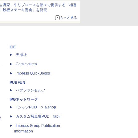
ボリュームアップ
吉野家、牛リブロースを熱々で提供する「極旨
牛鉄板ステーキ定食」を発売
もっと見る
ICE
天海社
ス
Comic curea
impress QuickBooks
PUBFUN
パブファンセルフ
IPGネットワーク
TシャツPOD pTa.shop
カスタム写真集POD fabli
e
Impress Group Publication
Information