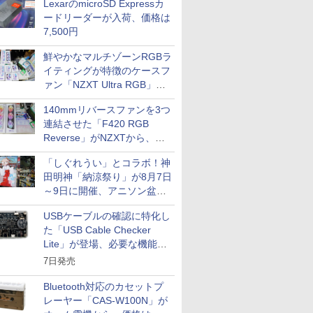
LexarのmicroSD Expressカ
ードリーダーが入荷、価格は
7,500円
鮮やかなマルチゾーンRGBラ
イティングが特徴のケースフ
ァン「NZXT Ultra RGB」が
発売、計8製品
140mmリバースファンを3つ
連結させた「F420 RGB
Reverse」がNZXTから、単
一フレーム採用
「しぐれうい」とコラボ！神
田明神「納涼祭り」が8月7日
～9日に開催、アニソン盆踊
りや屋台グルメなどもあり
USBケーブルの確認に特化し
た「USB Cable Checker
Lite」が登場、必要な機能を
凝縮しコンパクトに
7日発売
Bluetooth対応のカセットプ
レーヤー「CAS-W100N」が