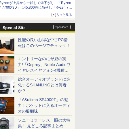
Ryzenが上昇から一転して値下がり、「Ryzen
7 7700X3D」は45,800円に急落し「Ryzen 7
7800X3D」との価格逆転解消 [8月前半のCPU
もっと見る
価格]
Special Site
性能の良いお得な中古PC情
報はこのページでチェック！
エントリーなのに脅威の実
力!「Osprey」Noble Audioワ
イヤレスイヤフォン4機種を
一気に聴く
総合オーディオブランドに進
化するSHANLINGとは何者
か？
「A&ultima SP4000T」の魅
力！ポケットに入るオーディ
オの醍醐味
ソニーミラーレス一眼の大特
集！ 見どころ記事まとめ