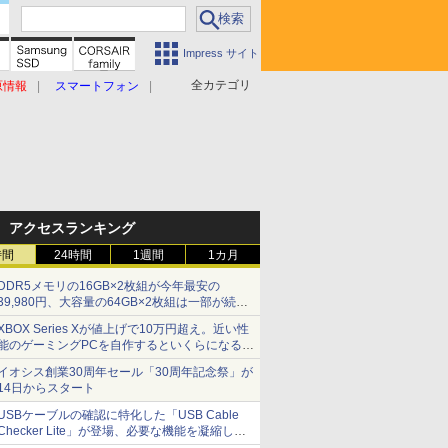
Impress サイト
全カテゴリ
原情報
スマートフォン
アクセスランキング
時間
24時間
1週間
1カ月
DDR5メモリの16GB×2枚組が今年最安の
39,980円、大容量の64GB×2枚組は一部が続騰
[8月前半のメモリ価格]
XBOX Series Xが値上げで10万円超え。近い性
能のゲーミングPCを自作するといくらになる？
【石田賀津男の『酒の肴にPCゲーム』】
イオシス創業30周年セール「30周年記念祭」が
14日からスタート
USBケーブルの確認に特化した「USB Cable
Checker Lite」が登場、必要な機能を凝縮しコ
ンパクトに 7日発売