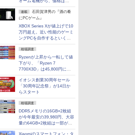
オーム電機から、価格は
5,940円
石田賀津男の『酒の肴
連載
にPCゲーム』
XBOX Series Xが値上げで10
万円超え。近い性能のゲーミ
ングPCを自作するといくら
になる？
相場調査
Ryzenが上昇から一転して値
下がり、「Ryzen 7
7700X3D」は45,800円に急
落し「Ryzen 7 7800X3D」
イオシス創業30周年セール
との価格逆転解消 [8月前半の
「30周年記念祭」が14日か
CPU価格]
らスタート
相場調査
DDR5メモリの16GB×2枚組
が今年最安の39,980円、大容
量の64GB×2枚組は一部が続
騰 [8月前半のメモリ価格]
Xiaomiのスマートフォン・タ