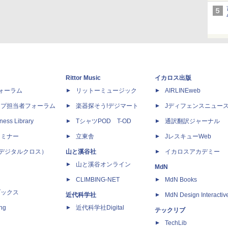
Rittor Music
イカロス出版
dフォーラム
リットーミュージック
AIRLINEweb
ップ担当者フォーラム
楽器探そう!デジマート
Jディフェンスニュー
ness Library
TシャツPOD T-OD
通訳翻訳ジャーナル
セミナー
立東舎
JレスキューWeb
 X（デジタルクロス）
山と溪谷社
イカロスアカデミー
山と溪谷オンライン
MdN
CLIMBING-NET
MdN Books
ブックス
近代科学社
MdN Design Interactiv
ing
近代科学社Digital
テックリブ
TechLib