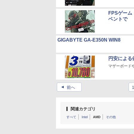
FPSゲーム
ベントで
GIGABYTE GA-E350N WIN8
円安による
マザーボード
▲
前へ
関連カテゴリ
すべて
Intel
AMD
その他