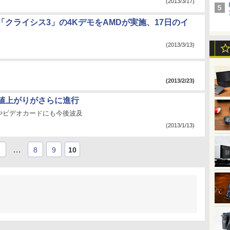
(2013/3/17)
「クライシス3」の4KデモをAMDが実施、17日のイ
(2013/3/13)
(2013/2/23)
値上がりがさらに進行
やビデオカードにも今後波及
(2013/1/13)
…
1
8
9
10