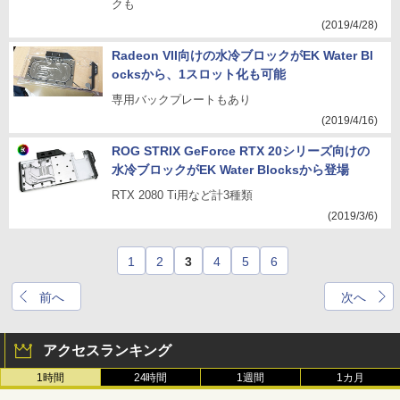
クも
(2019/4/28)
Radeon VII向けの水冷ブロックがEK Water Bl
ocksから、1スロット化も可能
専用バックプレートもあり
(2019/4/16)
ROG STRIX GeForce RTX 20シリーズ向けの
水冷ブロックがEK Water Blocksから登場
RTX 2080 Ti用など計3種類
(2019/3/6)
1
2
3
4
5
6
前へ
次へ
アクセスランキング
1時間
24時間
1週間
1カ月