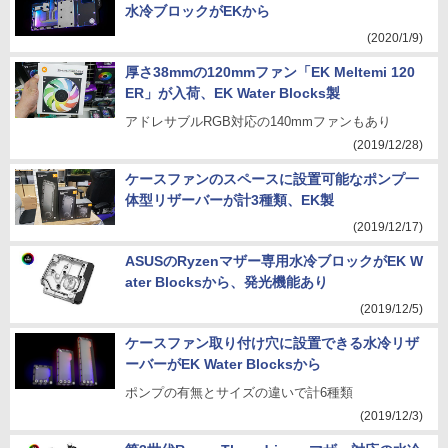
水冷ブロックがEKから
(2020/1/9)
厚さ38mmの120mmファン「EK Meltemi 120
ER」が入荷、EK Water Blocks製
アドレサブルRGB対応の140mmファンもあり
(2019/12/28)
ケースファンのスペースに設置可能なポンプ一
体型リザーバーが計3種類、EK製
(2019/12/17)
ASUSのRyzenマザー専用水冷ブロックがEK W
ater Blocksから、発光機能あり
(2019/12/5)
ケースファン取り付け穴に設置できる水冷リザ
ーバーがEK Water Blocksから
ポンプの有無とサイズの違いで計6種類
(2019/12/3)