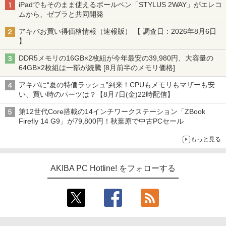
iPadでもそのまま使えるボールペン「STYLUS 2WAY」がエレコ
ムから、ゼブラと共同開発
アキバお買い得価格情報（速報版） 【 調査日：2026年8月6日
】
DDR5メモリの16GB×2枚組が今年最安の39,980円、大容量の
64GB×2枚組は一部が続騰 [8月前半のメモリ価格]
アキバに“夏の特価ラッシュ”到来！CPUもメモリもマザーも安
い、買い時のパーツは？【8月7日(金)22時配信】
第12世代Core搭載の14インチワークステーション「ZBook
Firefly 14 G9」が79,800円！秋葉原で中古PCセール
もっと見る
AKIBA PC Hotline! をフォローする