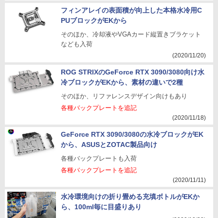
フィンアレイの表面積が向上した本格水冷用C
PUブロックがEKから
そのほか、冷却液やVGAカード縦置きブラケット
なども入荷
(2020/11/20)
ROG STRIXのGeForce RTX 3090/3080向け水
冷ブロックがEKから、素材の違いで2種
そのほか、リファレンスデザイン向けもあり
各種バックプレートを追記
(2020/11/18)
GeForce RTX 3090/3080の水冷ブロックがEK
から、ASUSとZOTAC製品向け
各種バックプレートも入荷
各種バックプレートを追記
(2020/11/11)
水冷環境向けの折り畳める充填ボトルがEKか
ら、100ml毎に目盛りあり