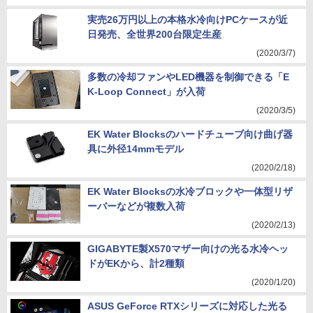
実売26万円以上の本格水冷向けPCケースが近
日発売、全世界200台限定生産
(2020/3/7)
多数の冷却ファンやLED機器を制御できる「E
K-Loop Connect」が入荷
(2020/3/5)
EK Water Blocksのハードチューブ向け曲げ器
具に外径14mmモデル
(2020/2/18)
EK Water Blocksの水冷ブロックや一体型リザ
ーバーなどが複数入荷
(2020/2/13)
GIGABYTE製X570マザー向けの光る水冷ヘッ
ドがEKから、計2種類
(2020/1/20)
ASUS GeForce RTXシリーズに対応した光る