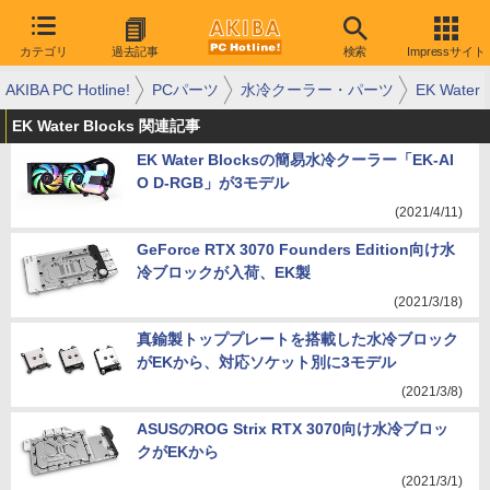
カテゴリ
過去記事
検索
Impressサイト
AKIBA PC Hotline!
PCパーツ
水冷クーラー・パーツ
EK Water 
EK Water Blocks 関連記事
EK Water Blocksの簡易水冷クーラー「EK-AI
O D-RGB」が3モデル
(2021/4/11)
GeForce RTX 3070 Founders Edition向け水
冷ブロックが入荷、EK製
(2021/3/18)
真鍮製トッププレートを搭載した水冷ブロック
がEKから、対応ソケット別に3モデル
(2021/3/8)
ASUSのROG Strix RTX 3070向け水冷ブロッ
クがEKから
(2021/3/1)