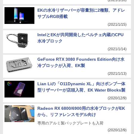
(2021/1/18)
EKの水冷リザーバーが容量別に2種類、アドレ
サブルRGB搭載
(2021/1/15)
IntelとEKが共同開発したペルチェ内蔵のCPU
水冷ブロック
(2021/1/14)
GeForce RTX 3080 Founders Edition向け水
冷ブロックが入荷、EK製
(2021/1/13)
Lian Liの「O11Dynamic XL」向けポンプ一体
型リザーバーが店頭入荷、EK Water Blocks製
(2020/12/9)
Radeon RX 6800/6900用の水冷ブロックがEK
から、リファレンスモデル向け
専用のアルミ製バックプレートも入荷
(2020/12/9)