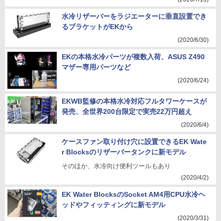
水冷リザーバーをラジエーターに垂直設置でき
るブラケットがEKから
(2020/6/30)
EKの本格水冷パーツが複数入荷、ASUS Z490
マザー専用パーツなど
(2020/6/24)
EKWB監修の本格水冷対応フルタワーケースが
発売、全世界200台限定で実売22万円超え
(2020/6/4)
ケースファン取り付け穴に設置できるEK Wate
r Blocksのリザーバータンクに新モデル
そのほか、水冷向け便利ツールもあり
(2020/4/2)
EK Water BlocksのSocket AM4用CPU水冷ヘ
ッドやフィッティングに新モデル
(2020/3/31)