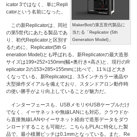
icator 3ではなく、単にRepli
catorという名前になった。
MakerBotの第五世代製品に
この新Replicatorは、同社
当たる「Replicator (5th
の第5世代にあたる製品であ
Generation Model)」
り、初代Replicatorと区別す
るために、Replicator(5th G
eneration Model)とも呼ばれる。新Replicatorの最大造形
サイズは199×252×150mm(幅×奥行き×高さ)と、現行のR
eplicator 2の153×285×155mmに比べて、11％ほど大き
くなっている。新Replicatorは、3.5インチカラー液晶や
大型操作ダイアルを備えており、スタンドアロン動作時
の使い勝手がより向上していることが魅力だ。
インターフェースも、USBメモリやUSBケーブルだけ
でなく、イーサネットや無線LANにも対応。クラウドか
ら直接無線LANやイーサネット経由で造形データをダウ
ンロードすることも可能だ。こちらもPLAに特化した製
品で、最小積層ピッチは0.1mmとなっている。また、Re