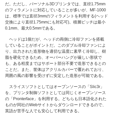
だ。ただし、パーソナル3Dプリンタでは、直径1.75mm
のフィラメントに対応していることが多いが、MF-1000
は、標準では直径3mmのフィラメントを利用する(ヘッド
交換により直径1.75mmにも対応可)。積層ピッチは最小
0.1mm、最大0.5mmである。
ヘッドは1個だが、ヘッドの両側に冷却ファンを搭載
していることがポイントだ。このダブル冷却ファンによ
り、出力された造形物を適切な温度に素早く冷却し、樹
脂を硬化できるため、オーバーハングが厳しい形状で
も、ある程度まではサポート部分不要で造形できるとの
ことだ。また、筐体はアクリルカバーで覆われており、
周囲の風の影響を受けずに安定した造形が可能である。
スライスソフトとしてはオープンソースの「Slic3r」
を、プリンタ制御ソフトとしては同じくオープンソース
の「Pronterface」を利用する。どちらも日本語化された
ものが同社のWebサイトからダウンロードできるので、
英語が苦手な人でも安心して利用できる。