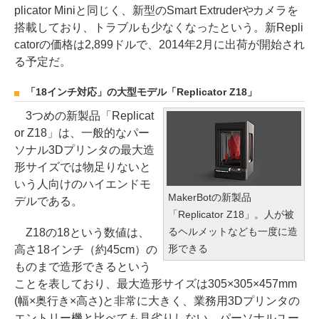
plicator Miniと同じく、新型のSmart Extruderやカメラを
搭載しており、トラブルも少なくなったという。新Repli
catorの価格は2,899ドルで、2014年2月に出荷が開始され
る予定だ。
「18インチ対応」の大型モデル「Replicator Z18」
3つめの新製品「Replicat
or Z18」は、一般的なパー
ソナル3Dプリンタの最大造
形サイズでは物足りないと
いう人向けのハイエンドモ
MakerBotの新製品
デルである。
「Replicator Z18」。人が被
るヘルメットなども一度に造
Z18の18という数値は、
形できる
高さ18インチ（約45cm）の
ものまで造形できるという
ことを表しており、最大造形サイズは305×305×457mm
(幅×奥行き×高さ)と非常に大きく、業務用3Dプリンタの
エントリー機と比べても見劣りしない。パーソナルユー