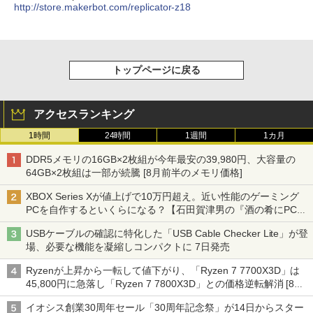
http://store.makerbot.com/replicator-z18
トップページに戻る
アクセスランキング
1時間
24時間
1週間
1カ月
DDR5メモリの16GB×2枚組が今年最安の39,980円、大容量の
64GB×2枚組は一部が続騰 [8月前半のメモリ価格]
XBOX Series Xが値上げで10万円超え。近い性能のゲーミング
PCを自作するといくらになる？【石田賀津男の『酒の肴にPCゲ
ーム』】
USBケーブルの確認に特化した「USB Cable Checker Lite」が登
場、必要な機能を凝縮しコンパクトに 7日発売
Ryzenが上昇から一転して値下がり、「Ryzen 7 7700X3D」は
45,800円に急落し「Ryzen 7 7800X3D」との価格逆転解消 [8月
前半のCPU価格]
イオシス創業30周年セール「30周年記念祭」が14日からスター