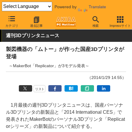
Powered by
Translate
AKIBA PC Hotline!
PC周辺機器
その他PC関連
3Dプリンタ
カテゴリ
過去記事
検索
Impressサイト
週刊3Dプリンタニュース
製図機器の「ムトー」が作った国産3Dプリンタが
登場
～MakerBot「Replicator」が3モデル発表～
（2014/1/29 14:55）
リスト
1月最後の週刊3Dプリンタニュースは、国産パーソナ
ル3Dプリンタの新製品と「2014 International CES」で
発表されたMakerBotのパーソナル3Dプリンタ「Replicat
orシリーズ」の新製品について紹介する。