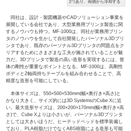
2つあり、両側から冷却する
同社は、設計・製図機器やCADソリューション事業を
展開している会社であり、大型業務用プリンタ製造に関
するノウハウも持つ。MF-1000は、同社が業務用プリン
タのノウハウを生かして自社開発したパーソナル3Dプリ
ンタであり、既存のパーソナル3Dプリンタの問題点をク
リアするためにさまざまな工夫が施されていることが魅
力だ。3Dプリンタで製造の高い造形を実現するには、筐
体の剛性が重要なポイントとなる。MF-1000は、高剛性
ボディとZ軸両持ちテーブルを組み合わせることで、高
精度な造形を可能にしている。
本体サイズは、550×500×530mm(幅×奥行き×高さ)と
かなり大きく、サイズ的には3D SystemsのCube Xに近
い。最大造形サイズは、200×200×170mm(幅×奥行き×高
さ)で、Cube Xよりは小さいが、パーソナル3Dプリンタ
としては大きいほうだ。ヒーテッドベッドを標準装備し
ており、PLA樹脂だけでなくABS樹脂による造形も可能