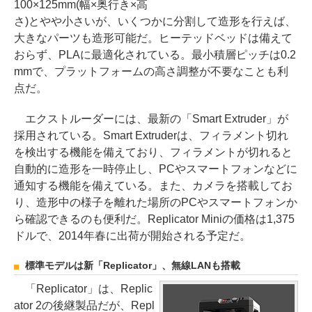
100×125mm(幅×奥行き×高
さ)とやや小さいが、いくつかに分割して造形を行えば、
大きなパーツも造形可能だ。ヒーテッドベッドは備えて
おらず、PLAに最適化されている。最小積層ピッチは0.2
mmで、プラットフォームの高さ調整が不要なことも利
点だ。
エクストルーダーには、最新の「Smart Extruder」が
採用されている。Smart Extruderは、フィラメント切れ
を検出する機能を備えており、フィラメントが切れると
自動的に造形を一時停止し、PCやスマートフォンなどに
通知する機能を備えている。また、カメラを搭載してお
り、造形中の様子を離れた場所のPCやスマートフォンか
ら確認できるのも便利だ。Replicator Miniの価格は1,375
ドルで、2014年春に出荷が開始される予定だ。
標準モデルは新「Replicator」、無線LANも搭載
「Replicator」は、Replic
ator 2の後継製品だが、Repl