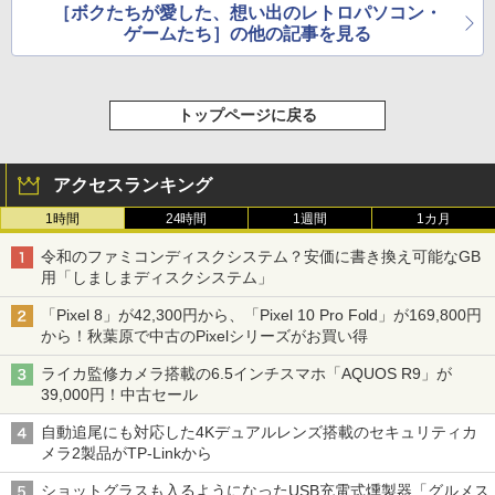
ョン
［ボクたちが愛した、想い出のレトロパソコン・
ゲームたち］の他の記事を見る
トップページに戻る
アクセスランキング
1時間
24時間
1週間
1カ月
令和のファミコンディスクシステム？安価に書き換え可能なGB
用「しましまディスクシステム」
「Pixel 8」が42,300円から、「Pixel 10 Pro Fold」が169,800円
から！秋葉原で中古のPixelシリーズがお買い得
ライカ監修カメラ搭載の6.5インチスマホ「AQUOS R9」が
39,000円！中古セール
自動追尾にも対応した4Kデュアルレンズ搭載のセキュリティカ
メラ2製品がTP-Linkから
ショットグラスも入るようになったUSB充電式燻製器「グルメス