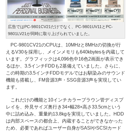
広告ではPC-9801CV21だけでなく、PC-9801UV11とPC-
9801LV21が同時に取り上げられていました。
PC-9801CV21のCPUは、10MHzと8MHzの切換が行
えるV30を採用し、メインメモリも640kbytesを内蔵して
います。グラフィックは4,096色中16色2画面が表示でき
るほか、3.5インチFDDも2基備えていました。さらに、
この時期の3.5インチFDDモデルではお馴染みのサウンド
機能も搭載し、FM音源3声・SSG音源3声を実現してい
ます。
これだけの機能と10インチカラーブラウン管ディスプ
レイを、外見サイズ奥行き34×幅28×高さ33.5cmという
中に詰め込み、重量約13.8kgを実現していました。HDD
は内部スペースの都合上、内蔵することができなかった
ため、必要であればユーザー自身がSASIやSCSIカード