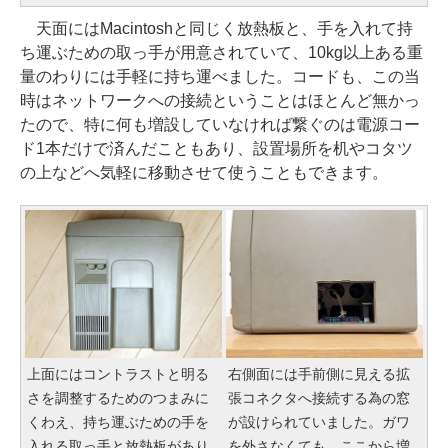
天面にはMacintoshと同じく放熱板と、手を入れて持
ち運ぶための取っ手が用意されていて、10kg以上ある重
量のわりには手軽に持ち運べました。コードも、この当
時はネットワークへの接続ということはほとんど無かっ
たので、特に何も増設していなければ繋ぐのは電源コー
ド1本だけで済んだこともあり、設置場所を机やコタツ
の上などへ気軽に移動させて使うこともできます。
上面にはコントラストと明る
右側面には手前側に見える拡
さを調整するためのつまみに
張コネクタへ接続する為の窓
くわえ、持ち運ぶための手を
が設けられていました。ガワ
入れる取っ手と放熱板があり
を外さなくても、ここから増