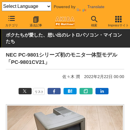
Powered by
Translate
AKIBA PC Hotline!
PC本体・ソフト
PC本体
その他
カテゴリ
過去記事
検索
Impressサイト
ボクたちが愛した、想い出のレトロパソコン・マイコン
たち
NEC PC-9801シリーズ初のモニタ一体型モデル
「PC-9801CV21」
佐々木 潤
2022年2月22日 00:00
リスト