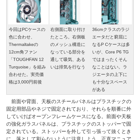
今回はPCケースの
右側面に取り付け
36cmクラスのラジ
色に合わせ、
たところ。右側板
エータだと窮屈に
Thermaltakeの
のメッシュ構造に
なるP Cケースは多
12cm角ファン
なっている部分を
いが、Core P6 TG
「TOUGHFAN 12
通して吸気、ある
ではまったくそん
Turquoise」を組み
いは排気を行なう
なことはない。ラ
合わせた。実売価
ジエータの上下に
格は3,000円前後
も十分なスペース
がある
前面や背面、天板のスチールパネルはプラスチックの
固定用部品やネジで固定されており、それらを順番に外
していけばオープンフレームケースになる。前面や天板
の強化ガラスパネルは、プラスチックのストッパーで固
定されている。ストッパーを外して引っ張って抜くとき
に、落として割らないように注意しよう。正直マニュア