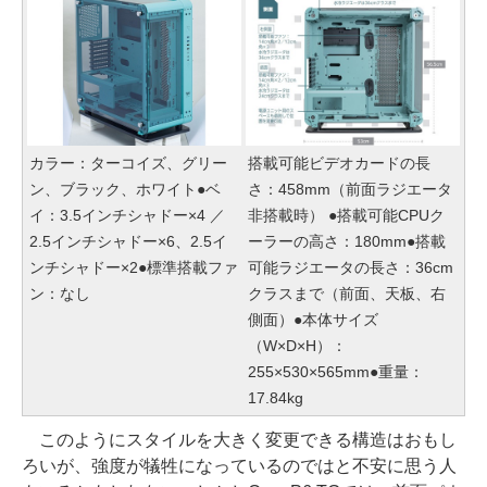
カラー：ターコイズ、グリー
搭載可能ビデオカードの長
ン、ブラック、ホワイト●ベ
さ：458mm（前面ラジエータ
イ：3.5インチシャドー×4 ／
非搭載時） ●搭載可能CPUク
2.5インチシャドー×6、2.5イ
ーラーの高さ：180mm●搭載
ンチシャドー×2●標準搭載ファ
可能ラジエータの長さ：36cm
ン：なし
クラスまで（前面、天板、右
側面）●本体サイズ
（W×D×H）：
255×530×565mm●重量：
17.84kg
このようにスタイルを大きく変更できる構造はおもし
ろいが、強度が犠牲になっているのではと不安に思う人