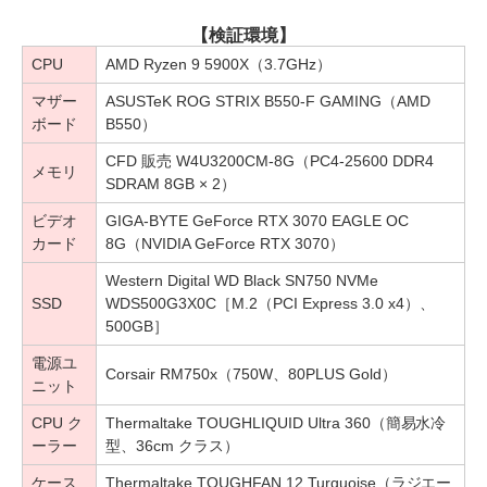
【検証環境】
CPU
AMD Ryzen 9 5900X（3.7GHz）
マザー
ASUSTeK ROG STRIX B550-F GAMING（AMD
ボード
B550）
CFD 販売 W4U3200CM-8G（PC4-25600 DDR4
メモリ
SDRAM 8GB × 2）
ビデオ
GIGA-BYTE GeForce RTX 3070 EAGLE OC
カード
8G（NVIDIA GeForce RTX 3070）
Western Digital WD Black SN750 NVMe
SSD
WDS500G3X0C［M.2（PCI Express 3.0 x4）、
500GB］
電源ユ
Corsair RM750x（750W、80PLUS Gold）
ニット
CPU ク
Thermaltake TOUGHLIQUID Ultra 360（簡易水冷
ーラー
型、36cm クラス）
ケース
Thermaltake TOUGHFAN 12 Turquoise（ラジエー