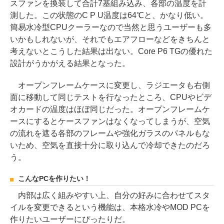
スファンを換装して合計7基組み込み、各部の温度を計
測した。この状態のC P U温度は64℃と、かなり低い。
簡易水冷型CPUクーラーなので当然と思うユーザーも多
いかもしれないが、それでもエアフローなどをきちんと
考えないとこうした結果は出ない。Core P6 TGの優れた
設計がうかがえる結果となった。
オープンフレームケースに変更し、ラジエータも右側
面に移動して同じテストを行なったところ、CPUやビデ
オカードの温度はほぼ同じだった。オープンフレームケ
ースにするとケースファンはなくなってしまうが、空気
の流れを遮る各部のフレームや強化ガラスのパネルもな
いため、空気を直接十分に取り込んで冷却できたのだろ
う。
こんなPCを作りたい！
内部は広く組みやすい上、自分の好みに合わせてスタ
イルを変更できるという機能は、本格水冷やMOD PCを
作りたいユーザーにぴったりだ。