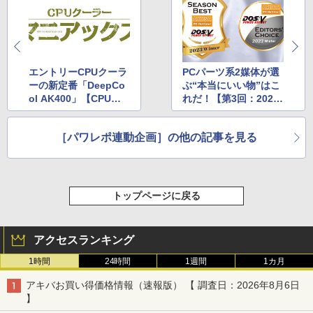
エントリーCPUクーラ
PCパーツ系2媒体が選
ーの新定番「DeepCo
ぶ“本当にいい物”はこ
ol AK400」【CPUク
れだ！【第3回：2023
ーラーマニアックス】
Winter】AKIBA PC H
otline!＆DOS/V POW
［パワレポ連動企画］の他の記事を見る
ER REPORT PC PART
S AWARD
トップページに戻る
アクセスランキング
1時間
24時間
1週間
1カ月
アキバお買い得価格情報（速報版） 【 調査日：2026年8月6日
】