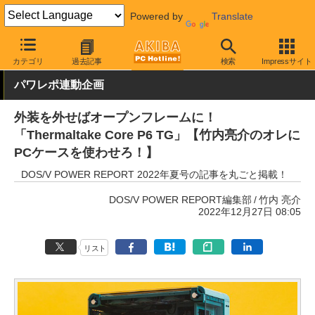
Powered by
Translate
AKIBA PC Hotline!
PCパーツ
PCケース
タワー型
カテゴリ
過去記事
検索
Impressサイト
パワレポ連動企画
外装を外せばオープンフレームに！
「Thermaltake Core P6 TG」【竹内亮介のオレに
PCケースを使わせろ！】
DOS/V POWER REPORT 2022年夏号の記事を丸ごと掲載！
DOS/V POWER REPORT編集部
竹内 亮介
2022年12月27日 08:05
リスト