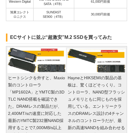
Western Digital
61,000円前後
SATA（4TB）
旭東エレクト
SUNEAST
30,000円前後
ロニクス
SE900（4TB）
ECサイトに並ぶ“超激安”M.2 SSDを買ってみた
ヒートシンクを外すと、Maxio
HayneとHIKSEMIの製品の基
製のコントローラ
板は、驚くほどそっくり。コ
「MP1602A」とYMTC製の3D
ントローラ、NAND型フラッシ
TLC NAND搭載を確認でき
ュメモリともに同じものを採
た。DRAMレスの製品だが、
用している。エントリークラ
2,400MT/sの速度に対応した
スのDRAMレス設計の4チャン
最新のYMTC製232層NAND採
ネルのコントローラだが、最
用することで7,000MB/s以上
新の高速NANDを組み合わせる