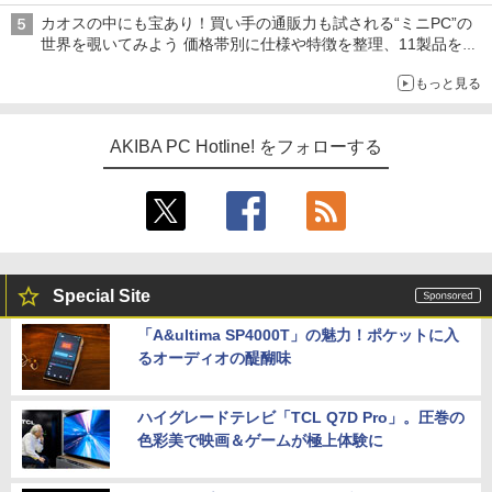
型モニターが9,801円、暑さ指数連動セール ほか
カオスの中にも宝あり！買い手の通販力も試される“ミニPC”の
世界を覗いてみよう 価格帯別に仕様や特徴を整理、11製品をピ
ックアップ text by 石川 ひさよし
もっと見る
AKIBA PC Hotline! をフォローする
Special Site
「A&ultima SP4000T」の魅力！ポケットに入
るオーディオの醍醐味
ハイグレードテレビ「TCL Q7D Pro」。圧巻の
色彩美で映画＆ゲームが極上体験に