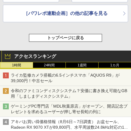
［パワレポ連動企画］の他の記事を見る
トップページに戻る
アクセスランキング
1時間
24時間
1週間
1カ月
ライカ監修カメラ搭載の6.5インチスマホ「AQUOS R9」が
39,000円！中古セール
令和のファミコンディスクシステム？安価に書き換え可能なGB
用「しましまディスクシステム」
ゲーミングPC専門店「MDL秋葉原店」がオープン、開店記念プ
レゼントを求めるユーザーが押し寄せ長蛇の列に
アキバお買い得価格情報（8月6日～7日調査） お盆セール、
Radeon RX 9070 XTが89,800円、水平周波数24.8kHz対応の17