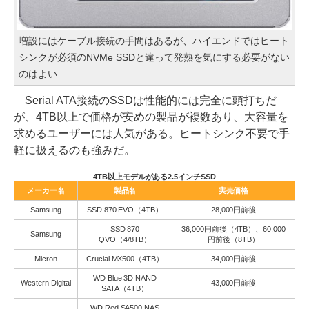
増設にはケーブル接続の手間はあるが、ハイエンドではヒート
シンクが必須のNVMe SSDと違って発熱を気にする必要がない
のはよい
Serial ATA接続のSSDは性能的には完全に頭打ちだ
が、4TB以上で価格が安めの製品が複数あり、大容量を
求めるユーザーには人気がある。ヒートシンク不要で手
軽に扱えるのも強みだ。
4TB以上モデルがある2.5インチSSD
メーカー名
製品名
実売価格
Samsung
SSD 870 EVO（4TB）
28,000円前後
SSD 870
36,000円前後（4TB）、60,000
Samsung
QVO（4/8TB）
円前後（8TB）
Micron
Crucial MX500（4TB）
34,000円前後
WD Blue 3D NAND
Western Digital
43,000円前後
SATA（4TB）
WD Red SA500 NAS