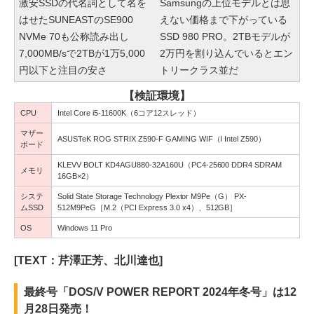
激安SSDの代名詞として名を
Samsungの上位モデルとは思
はせたSUNEASTのSE900
えない価格まで下がっている
NVMe 70も公称読み出し
SSD 980 PRO。2TBモデルが
7,000MB/sで2TBが1万5,000
2万円を割り込んでいるとエン
円以下と注目の安さ
トリークラス並だ
【検証環境】
CPU
Intel Core i5-11600K（6コア12スレッド）
マザー
ASUSTeK ROG STRIX Z590-F GAMING WIF（I Intel Z590）
ボード
KLEVV BOLT KD4AGU880-32A160U（PC4-25600 DDR4 SDRAM
メモリ
16GB×2）
システ
Solid State Storage Technology Plextor M9Pe（G） PX-
ムSSD
512M9PeG［M.2（PCI Express 3.0 x4）、512GB］
OS
Windows 11 Pro
[TEXT：芹澤正芳、北川達也]
最終号「DOS/V POWER REPORT 2024年冬号」は12
月28日発売！