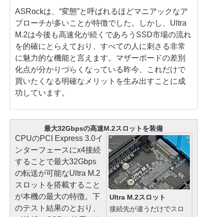
ASRockは、“変態”と呼ばれるほどマニアックなア
プローチが多いことが特徴でした。しかし、Ultra
M.2は今後も高速化が続くであろうSSD市場の流れ
を的確にとらえており、すべての人に刺さる非常
に魅力的な機能と言えます。マザーボードの差別
化点が分かりづらくなっている昨今、これだけで
買いたくなる明確なメリットを生み出すことに成
功しています。
最大32Gbpsの高速M.2スロットを装備
CPUのPCI Express 3.0イ
ンターフェースにx4接続
することで最大32Gbps
の転送が可能なUltra M.2
スロットを搭載すること
が本機の最大の特徴。下
Ultra M.2スロット
のテスト結果のとおり、
接続先が違うだけでスロ