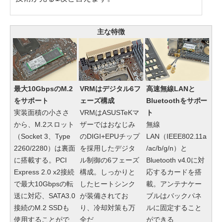
主な特徴
最大10GbpsのM.2
VRMはデジタル6フ
高速無線LANと
をサポート
ェーズ構成
Bluetoothをサポー
実装面積の小ささ
VRMはASUSTeKマ
ト
から、M.2スロット
ザーではおなじみ
無線
（Socket 3、Type
のDIGI+EPUチップ
LAN（IEEE802.11a
2260/2280）は裏面
を採用したデジタ
/ac/b/g/n）と
に搭載する。PCI
ル制御の6フェーズ
Bluetooth v4.0に対
Express 2.0 x2接続
構成。しっかりと
応するカードを搭
で最大10Gbpsの転
したヒートシンク
載。アンテナケー
送に対応、SATA3.0
が装備されてお
ブルはバックパネ
接続のM.2 SSDも
り、冷却対策も万
ルに固定すること
使用することがで
全だ
ができる