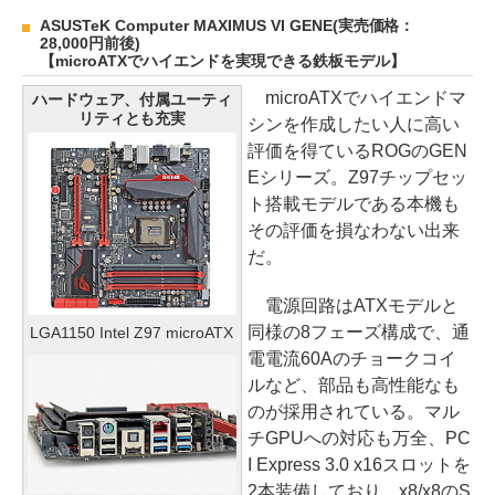
ASUSTeK Computer MAXIMUS VI GENE(実売価格：
28,000円前後)
【microATXでハイエンドを実現できる鉄板モデル】
microATXでハイエンドマ
ハードウェア、付属ユーティ
リティとも充実
シンを作成したい人に高い
評価を得ているROGのGEN
Eシリーズ。Z97チップセッ
ト搭載モデルである本機も
その評価を損なわない出来
だ。
電源回路はATXモデルと
同様の8フェーズ構成で、通
LGA1150 Intel Z97 microATX
電電流60Aのチョークコイ
ルなど、部品も高性能なも
のが採用されている。マル
チGPUへの対応も万全、PC
I Express 3.0 x16スロットを
2本装備しており、x8/x8のS