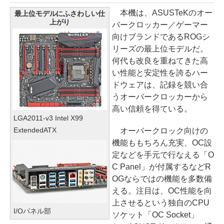
本機は、ASUSTeKのオー
最上位モデルにふさわしい仕
上がり
バークロッカー／ゲーマー
向けブランドであるROGシ
リーズの最上位モデルだ。
何代も改良を重ねてきた高
い性能と安定性を誇るハー
ドウェアは、記録を競い合
うオーバークロッカーから
高い信頼を得ている。
LGA2011-v3 Intel X99
ExtendedATX
オーバークロック向けの
機能ももちろん充実、OC設
定などを手元で行なえる「O
C Panel」が付属するなどR
OGならではの機能を多数備
える。注目は、OC性能を向
上させるという独自のCPU
I/Oパネル部
ソケット「OC Socket」