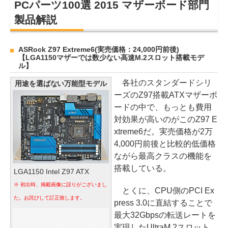
PCパーツ100選 2015 マザーボード部門
製品解説
ASRock Z97 Extreme6(実売価格：24,000円前後)
【LGA1150マザーでは数少ない高速M.2スロット搭載モデ
ル】
各社のスタンダードシリ
用途を選ばない万能型モデル
ーズのZ97搭載ATXマザーボ
ードの中で、もっとも費用
対効果が高いのがこのZ97 E
xtreme6だ。実売価格が2万
4,000円前後と比較的低価格
ながら最高クラスの機能を
搭載している。
LGA1150 Intel Z97 ATX
※ 初出時、掲載画像に誤りがございまし
とくに、CPU側のPCI Ex
た。お詫びして訂正致します。
press 3.0に直結することで
最大32Gbpsの転送レートを
実現したUltraM.2スロット