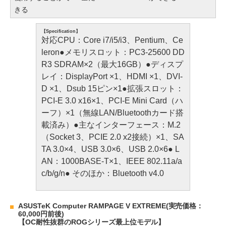
きる
【Specification】
対応CPU：Core i7/i5/i3、Pentium、Ce
leron●メモリスロット：PC3-25600 DD
R3 SDRAM×2（最大16GB）●ディスプ
レイ：DisplayPort ×1、HDMI ×1、DVI-
D ×1、Dsub 15ピン×1●拡張スロット：
PCI-E 3.0 x16×1、PCI-E Mini Card（ハ
ーフ）×1（無線LAN/Bluetoothカード搭
載済み）●主なインターフェース：M.2
（Socket 3、PCIE 2.0 x2接続）×1、SA
TA 3.0×4、USB 3.0×6、USB 2.0×6● L
AN：1000BASE-T×1、IEEE 802.11a/a
c/b/g/n● そのほか：Bluetooth v4.0
ASUSTeK Computer RAMPAGE V EXTREME(実売価格：
60,000円前後)
【OC耐性抜群のROGシリーズ最上位モデル】