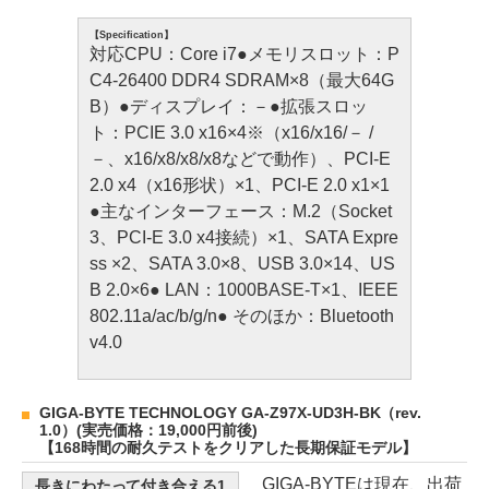
【Specification】
対応CPU：Core i7●メモリスロット：P
C4-26400 DDR4 SDRAM×8（最大64G
B）●ディスプレイ：－●拡張スロッ
ト：PCIE 3.0 x16×4※（x16/x16/－ /
－、x16/x8/x8/x8などで動作）、PCI-E
2.0 x4（x16形状）×1、PCI-E 2.0 x1×1
●主なインターフェース：M.2（Socket
3、PCI-E 3.0 x4接続）×1、SATA Expre
ss ×2、SATA 3.0×8、USB 3.0×14、US
B 2.0×6● LAN：1000BASE-T×1、IEEE
802.11a/ac/b/g/n● そのほか：Bluetooth
v4.0
GIGA-BYTE TECHNOLOGY GA-Z97X-UD3H-BK（rev.
1.0）(実売価格：19,000円前後)
【168時間の耐久テストをクリアした長期保証モデル】
GIGA-BYTEは現在、出荷
長きにわたって付き合える1