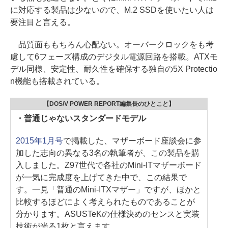
に対応する製品は少ないので、M.2 SSDを使いたい人は
要注目と言える。
品質面ももちろん心配ない。オーバークロックをも考
慮して6フェーズ構成のデジタル電源回路を搭載。ATXモ
デル同様、安定性、耐久性を確保する独自の5X Protectio
n機能も搭載されている。
【DOS/V POWER REPORT編集長のひとこと】
・普通じゃないスタンダードモデル
2015年1月号
で掲載した、マザーボード座談会に参
加した志向の異なる3名の執筆者が、この製品を購
入しました。Z97世代で各社のMini-ITマザーボード
が一気に完成度を上げてきた中で、この結果で
す。一見「普通のMini-ITXマザー」ですが、ほかと
比較するほどによく考えられたものであることが
分かります。ASUSTeKの仕様決めのセンスと実装
技術が光る1枚と言えます。