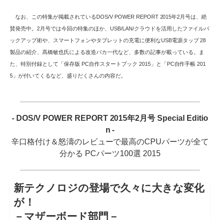
なお、この特集が掲載されているDOS/V POWER REPORT 2015年2月号は、絶
賛発売中。2月号では今回の特集のほか、USB/LAN/クラウドを活用したファイルバ
ックアップ術や、スマートフォンやタブレットの充電に便利なUSB電源タップ 28
製品の紹介、髙橋敏也氏による改造バカ一代など、多数の記事が載っている。ま
た、特別付録として「保存版 PC自作スタートブック 2015」と「PC自作手帳 201
5」が付いてくるなど、盛りだくさんの内容だ。
- DOS/V POWER REPORT 2015年2月号 Special Editio
n -
辛口格付け＆怒濤のレビューで最高のCPUパーツが全て
分かる PCパーツ100選 2015
新テクノロジの登場で久々に大きな変化
が！
－マザーボード部門－