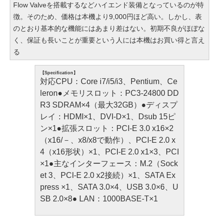
Flow Valveを搭載するなどハイエンド装備となっているのが特
徴。そのため、価格は本機より9,000円ほど高い。しかし、表
のとおり基本的な機能にはあまり差はない。初期不良がほぼな
く、保証も長いことが重要という人には本機はお買い得と言え
る
【Specification】
対応CPU：Core i7/i5/i3、Pentium、Ce
leron●メモリスロット：PC3-24800 DD
R3 SDRAM×4（最大32GB）●ディスプ
レイ：HDMI×1、DVI-D×1、Dsub 15ピ
ン×1●拡張スロット：PCI-E 3.0 x16×2
（x16/－、x8/x8で動作）、PCI-E 2.0 x
4（x16形状）×1、PCI-E 2.0 x1×3、PCI
×1●主なインターフェース：M.2（Sock
et 3、PCI-E 2.0 x2接続）×1、SATA Ex
press ×1、SATA 3.0×4、USB 3.0×6、U
SB 2.0×8● LAN：1000BASE-T×1