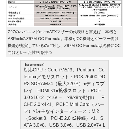
Z97のハイエンドmicroATXマザーの代表格と言えば、本機と
ASRockのZ97M OC Formula。本機がOC機能とゲーマー向け
機能が充実しているのに対し、Z97M OC Formulaは純粋にOC
向けといった性格を持つ
【Specification】
対応CPU：Core i7/i5/i3、Pentium、Ce
leron●メモリスロット：PC3-26400 DD
R3 SDRAM×4（最大32GB）●ディスプ
レイ：HDMI ×1●拡張スロット：PCIE
3.0 x16×2（x16/ －、x8/x8で動作）、P
CI-E 2.0 x4×1、PCI-E Mini Card（ ハー
フ）×1●主なインターフェース：M.2
（Socket 3、PCI-E 2.0 x2接続）×1、S
ATA 3.0×8、USB 3.0×6、USB 2.0×7● L