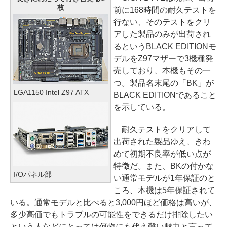
枚
前に168時間の耐久テストを
行ない、そのテストをクリ
アした製品のみが出荷され
るというBLACK EDITIONモ
デルをZ97マザーで3機種発
売しており、本機もその一
つ。製品名末尾の「BK」が
LGA1150 Intel Z97 ATX
BLACK EDITIONであること
を示している。
耐久テストをクリアして
出荷された製品ゆえ、きわ
めて初期不良率が低い点が
特徴だ。また、BKの付かな
I/Oパネル部
い通常モデルが1年保証のと
ころ、本機は5年保証されて
いる。通常モデルと比べると3,000円ほど価格は高いが、
多少高価でもトラブルの可能性をできるだけ排除したい
という人などにとっては何物にも代え難い魅力と言って