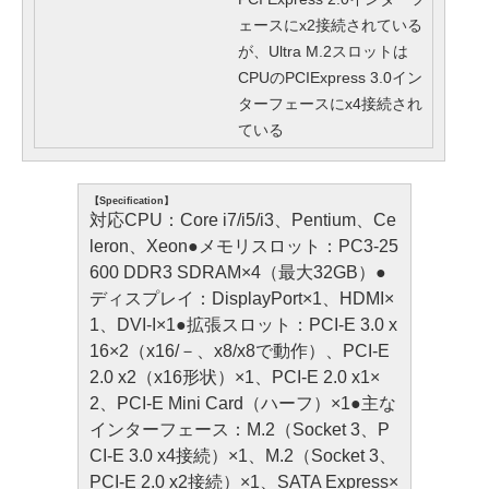
ェースにx2接続されている
が、Ultra M.2スロットは
CPUのPCIExpress 3.0イン
ターフェースにx4接続され
ている
【Specification】
対応CPU：Core i7/i5/i3、Pentium、Ce
leron、Xeon●メモリスロット：PC3-25
600 DDR3 SDRAM×4（最大32GB）●
ディスプレイ：DisplayPort×1、HDMI×
1、DVI-I×1●拡張スロット：PCI-E 3.0 x
16×2（x16/－、x8/x8で動作）、PCI-E
2.0 x2（x16形状）×1、PCI-E 2.0 x1×
2、PCI-E Mini Card（ハーフ）×1●主な
インターフェース：M.2（Socket 3、P
CI-E 3.0 x4接続）×1、M.2（Socket 3、
PCI-E 2.0 x2接続）×1、SATA Express×