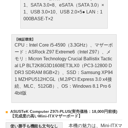
1、SATA 3.0×8、eSATA（SATA 3.0）×
1、USB 3.0×10、USB 2.0×5● LAN：1
000BASE-T×2
【検証環境】
CPU：Intel Core i5-4590（3.3GHz）、マザーボ
ード：ASRock Z97 Extreme6（Intel Z97）、メ
モリ：Micron Technology Crucial Ballistix Tactic
al LP BLT2K8G3D1608ET3LX0（PC3-12800 D
DR3 SDRAM 8GB×2）、SSD：Samsung XP94
1 MZHPU512HCGL（M.2/PCI Express 3.0 x4接
続、MLC、512GB）、OS：Windows 8.1 Pro 6
4bit版
ASUSTeK Computer Z97I-PLUS(実売価格：18,000円前後)
【完成度の高いMini-ITXマザーボード】
本機の魅力は、Mini-ITXマ
使い勝手も機能も文句なし