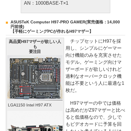
AN：1000BASE-T×1
ASUSTeK Computer H97-PRO GAMER(実売価格：14,000
円前後)
【手軽にゲーミングPCが作れるH97マザー】
チップセットにH97を採
高品質H97マザーが欲しい人
も
用し、シンプルにゲーマー
要注目
向け機能のみを充実させた
モデル。ゲーミング向けマ
ザーボードが欲しいけれど
過剰なオーバークロック機
能は不要という人に最適な1
枚だ。
H97マザーの中では価格
LGA1150 Intel H97 ATX
は高めだがZ97マザーと比べ
ると低価格なので、少しで
もビデオカードに予算を回