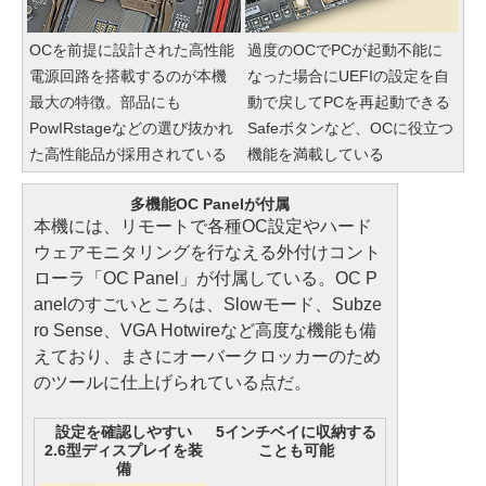
OCを前提に設計された高性能
過度のOCでPCが起動不能に
電源回路を搭載するのが本機
なった場合にUEFIの設定を自
最大の特徴。部品にも
動で戻してPCを再起動できる
PowIRstageなどの選び抜かれ
Safeボタンなど、OCに役立つ
た高性能品が採用されている
機能を満載している
多機能OC Panelが付属
本機には、リモートで各種OC設定やハード
ウェアモニタリングを行なえる外付けコント
ローラ「OC Panel」が付属している。OC P
anelのすごいところは、Slowモード、Subze
ro Sense、VGA Hotwireなど高度な機能も備
えており、まさにオーバークロッカーのため
のツールに仕上げられている点だ。
設定を確認しやすい
5インチベイに収納する
2.6型ディスプレイを装
ことも可能
備