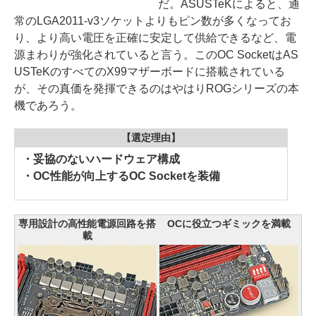
だ。ASUSTeKによると、通
常のLGA2011-v3ソケットよりもピン数が多くなってお
り、より高い電圧を正確に安定して供給できるなど、電
源まわりが強化されていると言う。このOC SocketはAS
USTeKのすべてのX99マザーボードに搭載されている
が、その真価を発揮できるのはやはりROGシリーズの本
機であろう。
【選定理由】
・妥協のないハードウェア構成
・OC性能が向上するOC Socketを装備
専用設計の高性能電源回路を搭
OCに役立つギミックを満載
載