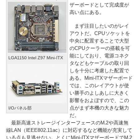
ザーボードとして完成度が
高い点にある。
まず注目したいのがレイ
アウトだ。CPUソケットを
中央に配置することで大型
のCPUクーラーの搭載を可
能にしており、電源コネク
LGA1150 Intel Z97 Mini-ITX
タなどもケーブルの取り回
しを十分に考慮した配置で
ある。Mini-ITXマザーボード
では、このレイアウトが使
い勝手のよしあしに大きく
影響をおよぼすので、この
点がまず本機の大きな魅力
I/Oパネル部
だ。
最新高速ストレージインターフェースのM.2や高速無
線LAN（IEEE802.11ac）に対応するなど機能が充実して
いる点も見逃せない。とくにMini-ITXマザーボードでM.2