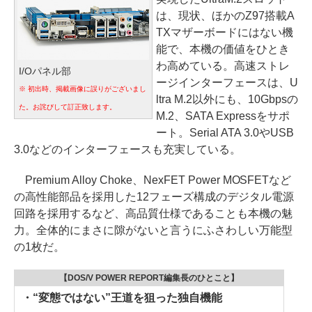
は、現状、ほかのZ97搭載A
TXマザーボードにはない機
能で、本機の価値をひとき
わ高めている。高速ストレ
I/Oパネル部
ージインターフェースは、U
※ 初出時、掲載画像に誤りがございまし
ltra M.2以外にも、10Gbpsの
た。お詫びして訂正致します。
M.2、SATA Expressをサポ
ート。Serial ATA 3.0やUSB
3.0などのインターフェースも充実している。
Premium Alloy Choke、NexFET Power MOSFETなど
の高性能部品を採用した12フェーズ構成のデジタル電源
回路を採用するなど、高品質仕様であることも本機の魅
力。全体的にまさに隙がないと言うにふさわしい万能型
の1枚だ。
【DOS/V POWER REPORT編集長のひとこと】
・“変態ではない”王道を狙った独自機能