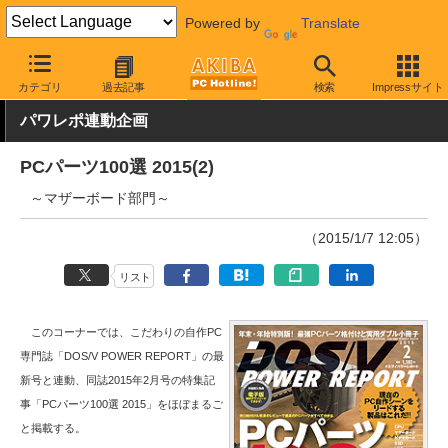
Powered by
Translate
AKIBA PC Hotline!
PCパーツ
マザーボード
ASRock
カテゴリ
過去記事
検索
Impressサイト
パワレポ連動企画
PCパーツ100選 2015(2)
～マザーボード部門～
（2015/1/7 12:05）
リスト
このコーナーでは、こだわりの自作PC
専門誌「DOS/V POWER REPORT」の最
新号と連動、同誌2015年2月号の特集記
事「PCパーツ100選 2015」をほぼまるご
と掲載する。