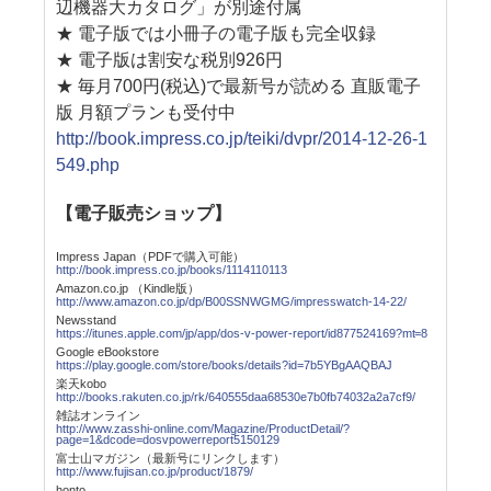
辺機器大カタログ」が別途付属
★ 電子版では小冊子の電子版も完全収録
★ 電子版は割安な税別926円
★ 毎月700円(税込)で最新号が読める 直販電子
版 月額プランも受付中
http://book.impress.co.jp/teiki/dvpr/2014-12-26-1
549.php
【電子販売ショップ】
Impress Japan（PDFで購入可能）
http://book.impress.co.jp/books/1114110113
Amazon.co.jp （Kindle版）
http://www.amazon.co.jp/dp/B00SSNWGMG/impresswatch-14-22/
Newsstand
https://itunes.apple.com/jp/app/dos-v-power-report/id877524169?mt=8
Google eBookstore
https://play.google.com/store/books/details?id=7b5YBgAAQBAJ
楽天kobo
http://books.rakuten.co.jp/rk/640555daa68530e7b0fb74032a2a7cf9/
雑誌オンライン
http://www.zasshi-online.com/Magazine/ProductDetail/?
page=1&dcode=dosvpowerreport5150129
富士山マガジン（最新号にリンクします）
http://www.fujisan.co.jp/product/1879/
honto