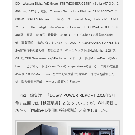
DD：Western Digital WD Green 3TB WD30EZRX-1TBP（Serial ATA 3.0、5,
400rpm、3TB）、電源：Enermax Technology Platimax EPM1000EWT（1,
000W、80PLUS Platinum）、PCケース：Fractal Design Define R5、CPU
クーラー：Thermalright SilverArrow IBEExtreme、OS：Windows 8.1 Pro 6
4bit版、室温：18.8℃、暗騒音：28.8dB、アイドル時：OS起動10分後の
値、高負荷時：注記のないものはすべてOCCT 4.4.1のPOWER SUPPLY を1
2分間実行中の最大値、各部の温度：使用したソフトはHWMonitor 1.26で、
CPUはCPU TemperaturesのPackage、マザーボードはMotherBoardのMain
board、ビデオカードはVideo CardのTemperaturesの値、ケース内部の温度
のみサイズ KAMA-Thermo どこでも温度計2で電源の上部付近を計測した
値、動作音測定距離：ケースの前面から約10cm
※1 編集注 「DOS/V POWER REPORT 2015年3月
号」誌面では【検証環境】となっていますが、Web掲載に
あたり【内蔵GPU使用時検証環境】と変更しました。