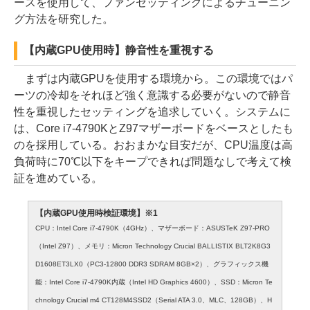
ースを使用して、ファンセッティングによるチューニン
グ方法を研究した。
【内蔵GPU使用時】静音性を重視する
まずは内蔵GPUを使用する環境から。この環境ではパ
ーツの冷却をそれほど強く意識する必要がないので静音
性を重視したセッティングを追求していく。システムに
は、Core i7-4790KとZ97マザーボードをベースとしたも
のを採用している。おおまかな目安だが、CPU温度は高
負荷時に70℃以下をキープできれば問題なしで考えて検
証を進めている。
【内蔵GPU使用時検証環境】※1
CPU：Intel Core i7-4790K（4GHz）、マザーボード：ASUSTeK Z97-PRO
（Intel Z97）、メモリ：Micron Technology Crucial BALLISTIX BLT2K8G3
D1608ET3LX0（PC3-12800 DDR3 SDRAM 8GB×2）、グラフィックス機
能：Intel Core i7-4790K内蔵（Intel HD Graphics 4600）、SSD：Micron Te
chnology Crucial m4 CT128M4SSD2（Serial ATA 3.0、MLC、128GB）、H