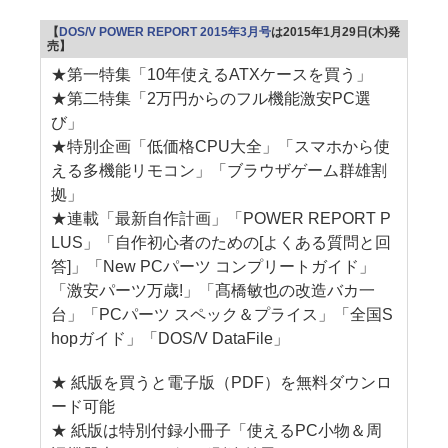
【
DOS/V POWER REPORT 2015年3月号
は2015年1月29日(木)発
売】
★第一特集「10年使えるATXケースを買う」
★第二特集「2万円からのフル機能激安PC選
び」
★特別企画「低価格CPU大全」「スマホから使
える多機能リモコン」「ブラウザゲーム群雄割
拠」
★連載「最新自作計画」「POWER REPORT P
LUS」「自作初心者のための[よくある質問と回
答]」「New PCパーツ コンプリートガイド」
「激安パーツ万歳!」「髙橋敏也の改造バカ一
台」「PCパーツ スペック＆プライス」「全国S
hopガイド」「DOS/V DataFile」
★ 紙版を買うと電子版（PDF）を無料ダウンロ
ード可能
★ 紙版は特別付録小冊子「使えるPC小物＆周