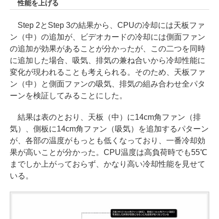
性能を上げる
Step 2とStep 3の結果から、CPUの冷却には天板ファ
ン（中）の追加が、ビデオカードの冷却には側面ファン
の追加が効果があることが分かったが、この二つを同時
に追加した場合、吸気、排気の兼ね合いから冷却性能に
変化が現われることも考えられる。そのため、天板ファ
ン（中）と側面ファンの吸気、排気の組み合わせ全パタ
ーンを検証してみることにした。
結果は表のとおり、天板（中）に14cm角ファン（排
気）、側板に14cm角ファン（吸気）を追加するパターン
が、各部の温度がもっとも低くなっており、一番冷却効
果が高いことが分かった。CPU温度は高負荷時でも55℃
までしか上がっておらず、かなり高い冷却性能を見せて
いる。