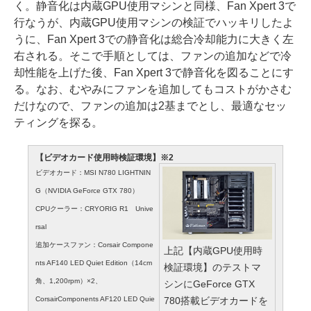
く。静音化は内蔵GPU使用マシンと同様、Fan Xpert 3で
行なうが、内蔵GPU使用マシンの検証でハッキリしたよ
うに、Fan Xpert 3での静音化は総合冷却能力に大きく左
右される。そこで手順としては、ファンの追加などで冷
却性能を上げた後、Fan Xpert 3で静音化を図ることにす
る。なお、むやみにファンを追加してもコストがかさむ
だけなので、ファンの追加は2基までとし、最適なセッ
ティングを探る。
【ビデオカード使用時検証環境】※2
ビデオカード：MSI N780 LIGHTNIN
G（NVIDIA GeForce GTX 780）
CPUクーラー：CRYORIG R1 Unive
rsal
追加ケースファン：Corsair Compone
上記【内蔵GPU使用時
nts AF140 LED Quiet Edition（14cm
検証環境】のテストマ
角、1,200rpm）×2、
シンにGeForce GTX
780搭載ビデオカードを
CorsairComponents AF120 LED Quie