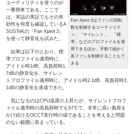
ユーティリティを使うのが
一番簡単である。ここで
は、本誌の実証でもその有
Fan Xpert 3はファンの回転
効性を何度も確認しているA
数を制御するユーティリテ
SUSTeKの「Fan Xpert 3」
ィ。「サイレント」、「標
を使って静音化を試みた。
準」などのプロファイルを適
用できるほか、手動で細かく
結果は以下のとおり、標
各ファンを制御することもで
準プロファイル適用時に、
きる
アイドル時1dB、高負荷時1.
7dBの静音化を、サイレン
トプロファイル適用時に、アイドル時2.1dB、高負荷時3.
1dBの静音化を達成できた。
気になるのはCPU温度の上昇だが、サイレントプロフ
ァイル適用時の高負荷時でも57℃で、非常に高い負荷を
かけ続けるOCCT実行時の値であることを考えると問題
のない範囲に収まっている。