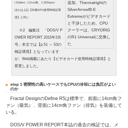
追加。Thermalrightの
t Edition（12cm角、1,500rpm）
SilverArrowIB-E
ほかは上記【内蔵GPU使用時検証環
Extremeがビデオカード
境】と同じ
と干渉したため、CPU
クーラーは、CRYORIG
※2 編集注 「DOS/V P
のR1 Universalに交換し
OWER REPORT 2015年3月
た
号」本文では【p.51 ～ 53の
検証環境】となっています
が、Web掲載にあたり【ビデオカード使用時検証環境】と
変更しました。
step 1 密閉性の高いケースでもCPUの冷却には負圧がよい
のか
Fractal DesignのDefine R5は標準で、前面に14cm角フ
ァン（吸気）、背面に14cm角ファン（排気）を装備して
いる。
DOS/V POWER REPORT本誌の過去の検証では、メ