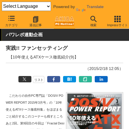
Powered by
Translate
AKIBA PC Hotline!
PCパーツ
PCケース
タワー型
カテゴリ
過去記事
検索
Impressサイト
パワレポ連動企画
実践!! ファンセッティング
【10年使えるATXケース徹底紹介(9)】
（2015/2/18 12:05）
リスト
こだわりの自作PC専門誌「DOS/V PO
WER REPORT 2015年3月号」の「10年
使えるATXケース徹底特集」をほぼまる
ごと紹介するこのコーナーも残すところ
あと2回。第9回目の今回は「Fractal Desi