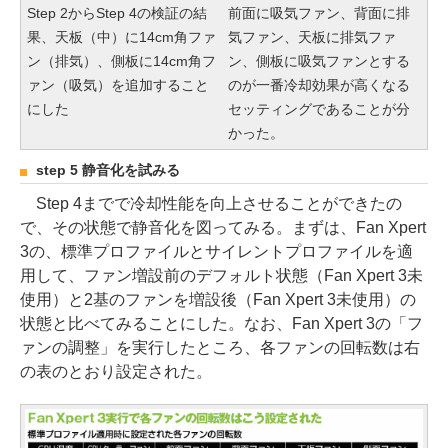
Step 2からStep 4の検証の結
前面に吸気ファン、背面に排
果、天板（中）に14cm角ファ
気ファン、天板に排気ファ
ン（排気）、側板に14cm角フ
ン、側板に吸気ファンとする
ァン（吸気）を追加すること
のが一番冷却効果が高くなる
にした
セッティングであることが分
かった。
step 5 静音化を試みる
Step 4までで冷却性能を向上させることができたの
で、その状態で静音化を図ってみる。まずは、Fan Xpert
3の、標準プロファイルとサイレントプロファイルを適
用して、ファン増設前のデフォルト状態（Fan Xpert 3未
使用）と2基のファンを増設後（Fan Xpert 3未使用）の
状態と比べてみることにした。なお、Fan Xpert 3の「フ
ァンの調整」を実行したところ、各ファンの回転数は右
の表のとおり設定された。