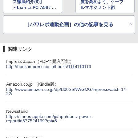
ス徹底紹介(8)】
度を高めよう、ケーブ
～Lian Li PC-A56 / Sil
ルマネジメント術
verStone SST-FT05 /
ディラック UNIVERSA
［パワレポ連動企画］の他の記事を見る
L～
関連リンク
Impress Japan（PDFで購入可能）
http://book.impress.co.jp/books/1114110113
Amazon.co.jp （Kindle版）
http://www.amazon.co.jp/dp/B00SSNWGMG/impresswatch-14-
22/
Newsstand
https://itunes.apple.com/jp/app/dos-v-power-
report/id877524169?mt=8