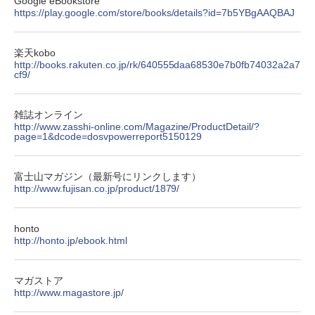
Google eBookstore
https://play.google.com/store/books/details?id=7b5YBgAAQBAJ
楽天kobo
http://books.rakuten.co.jp/rk/640555daa68530e7b0fb74032a2a7
cf9/
雑誌オンライン
http://www.zasshi-online.com/Magazine/ProductDetail/?
page=1&dcode=dosvpowerreport5150129
富士山マガジン（最新号にリンクします）
http://www.fujisan.co.jp/product/1879/
honto
http://honto.jp/ebook.html
マガストア
http://www.magastore.jp/