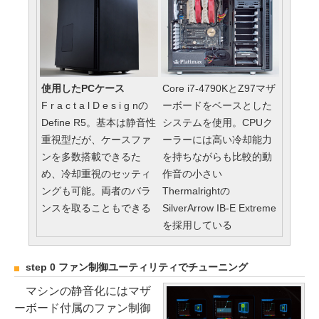
使用したPCケース
Core i7-4790KとZ97マザ
F r a c t a l D e s i g nの
ーボードをベースとした
Define R5。基本は静音性
システムを使用。CPUク
重視型だが、ケースファ
ーラーには高い冷却能力
ンを多数搭載できるた
を持ちながらも比較的動
め、冷却重視のセッティ
作音の小さい
ングも可能。両者のバラ
Thermalrightの
ンスを取ることもできる
SilverArrow IB-E Extreme
を採用している
step 0 ファン制御ユーティリティでチューニング
マシンの静音化にはマザ
ーボード付属のファン制御