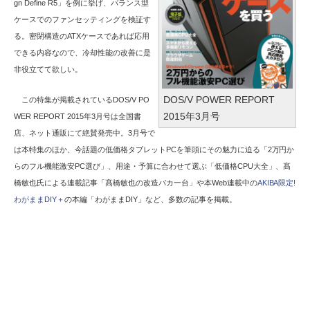
gn Define R5」を例に挙げ、バランス型
ケースでのファンセッティングを検証す
る。密閉構造のATXケースであれば応用
できる内容なので、冷却性能の改善に是
非役立てて欲しい。
DOS/V POWER REPORT
この特集が掲載されているDOS/V PO
2015年3月号
WER REPORT 2015年3月号は全国書
店、ネット通販にて絶賛発売中。3月号で
は本特集のほか、今話題の低価格タブレットPCを筆頭にその魅力に迫る「2万円か
らのフル機能激安PC選び」、用途・予算に合わせて選ぶ「低価格CPU大全」、髙
橋敏也氏による連載記事「髙橋敏也の改造バカ一台」や本Web連載中の
AKIBA限定!
わがままDIY＋
の本編「わがままDIY」など、多数の記事を掲載。