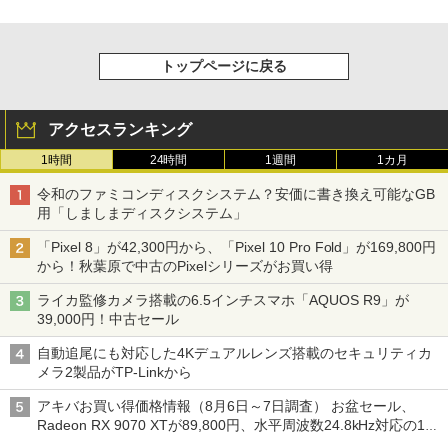
トップページに戻る
アクセスランキング
1時間
24時間
1週間
1カ月
令和のファミコンディスクシステム？安価に書き換え可能なGB
用「しましまディスクシステム」
「Pixel 8」が42,300円から、「Pixel 10 Pro Fold」が169,800円
から！秋葉原で中古のPixelシリーズがお買い得
ライカ監修カメラ搭載の6.5インチスマホ「AQUOS R9」が
39,000円！中古セール
自動追尾にも対応した4Kデュアルレンズ搭載のセキュリティカ
メラ2製品がTP-Linkから
アキバお買い得価格情報（8月6日～7日調査） お盆セール、
Radeon RX 9070 XTが89,800円、水平周波数24.8kHz対応の17
型モニターが9,801円、暑さ指数連動セール ほか