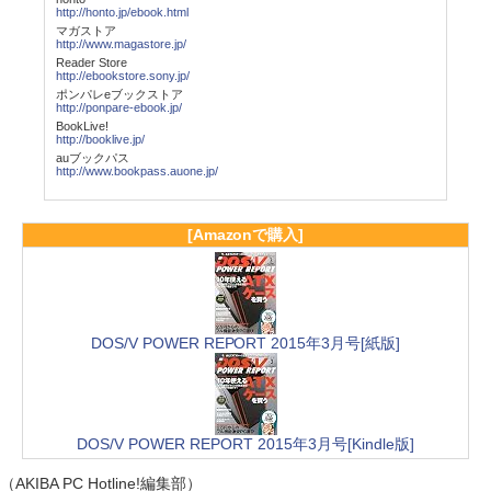
http://honto.jp/ebook.html
マガストア
http://www.magastore.jp/
Reader Store
http://ebookstore.sony.jp/
ポンパレeブックストア
http://ponpare-ebook.jp/
BookLive!
http://booklive.jp/
auブックパス
http://www.bookpass.auone.jp/
[Amazonで購入]
DOS/V POWER REPORT 2015年3月号[紙版]
DOS/V POWER REPORT 2015年3月号[Kindle版]
（AKIBA PC Hotline!編集部）