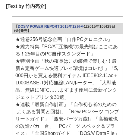
[Text by 竹内亮介]
【
DOS/V POWER REPORT 2015年12月号
は2015年10月29日
(金)発売】
★通巻256号記念企画「自作PCクロニクル」
★総力特集「PC/AT互換機”の最先端はここにあ
る！25年目のPC自作スタンダード」
★特別企画「秋の夜長はこの装備で楽しむ！最
新＆定番ゲーム快適プレイ環境はコレだ!!」「5,
000円から買える便利アイテム IEEE802.11ac＋
1000BASE-T対応無線LANルーター」「大型液
晶、無線にNFC……ますます便利に最新インク
ジェットプリンタ31選」
★連載「最新自作計画」「自作初心者のための
[よくある質問と回答]」「New PCパーツ コンプ
リートガイド」「激安パーツ万歳!」「髙橋敏也
の改造バカ一台」「PCパーツ スペック＆プラ
イス」「全国Shopガイド」「DOS/V DataFile」