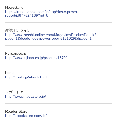
Newsstand
https://itunes.apple.com/jp/app/dos-v-power-
report/id877524169?mt=8
雑誌オンライン
http://www.zasshi-online.com/Magazine/ProductDetail/?
page=1&dcode=dosvpowerreport5151029&dpage=1
Fujisan.co.jp
http://www.fujisan.co.jp/product/1879/
honto
http://honto.jp/ebook.html
マガストア
http://www.magastore.jp/
Reader Store
http://ebookstore.sony.jp/