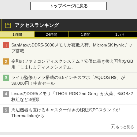
トップページに戻る
アクセスランキング
1時間
24時間
1週間
1カ月
SanMaxのDDR5-5600メモリが複数入荷、Micron/SK hynixチッ
プ搭載
令和のファミコンディスクシステム？安価に書き換え可能なGB
用「しましまディスクシステム」
ライカ監修カメラ搭載の6.5インチスマホ「AQUOS R9」が
39,000円！中古セール
LexarのDDR5メモリ「THOR RGB 2nd Gen」が入荷、64GB×2
枚組など3種類
周辺機器も置けるキャスター付きの移動式PCスタンドが
Thermaltakeから
もっと見る