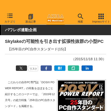
AKIBA PC Hotline!
PCパーツ
PCケース
Mini-ITX
カテゴリ
過去記事
検索
Impressサイト
パワレポ連動企画
Skylakeの可能性を引き出す拡張性抜群の小型PC
【25年目のPC自作スタンダード(15)】
（2015/11/18 11:30）
リスト
こだわりの自作PC専門誌「DOS/V PO
WER REPORT」の特集をほぼまるごと
紹介するこのコーナーでは、「2015年12
月号」の総力特集「25年目のPC自作スタ
ンダード」を掲載する。