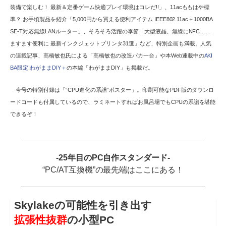
装備で楽しむ！ 最新＆定番ゲーム快適プレイ環境はコレだ!!」、11acももはや標
準？ お手頃製品を紹介「5,000円から買える便利アイテム IEEE802.11ac＋1000BA
SE-T対応無線LANルーター」、そろそろ活躍の季節「大型液晶、無線にNFC……
ますます便利に 最新インクジェットプリンタ31選」など、特別企画も満載。人気
の連載記事、髙橋敏也氏による「髙橋敏也の改造バカ一台」や本Web連載中の
AKI
BA限定!わがままDIY＋
の本編「わがままDIY」も掲載だ。
今号の特別付録は「“CPU進化の系譜”ポスター」。印刷可能なPDF版のダウンロ
ードコードも付属しているので、ラミネートすればお風呂場でもCPUの系譜を堪能
できるぞ！
-25年目のPC自作スタンダード-
“PC/AT互換機”の最先端はここにある！
Skylakeの可能性を引き出す
拡張性抜群
の小型PC