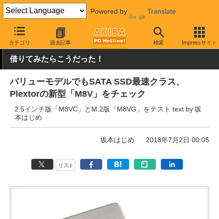
Powered by
Translate
AKIBA PC Hotline!
PCパーツ
SSD
Plextor
カテゴリ
過去記事
検索
Impressサイト
借りてみたらこうだった！
バリューモデルでもSATA SSD最速クラス、
Plextorの新型「M8V」をチェック
2.5インチ版「M8VC」とM.2版「M8VG」をテスト text by 坂
本はじめ
坂本はじめ
2018年7月2日 00:05
リスト