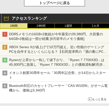
トップページに戻る
アクセスランキング
1時間
24時間
1週間
1カ月
DDR5メモリの16GB×2枚組が今年最安の39,980円、大容量の
64GB×2枚組は一部が続騰 [8月前半のメモリ価格]
XBOX Series Xが値上げで10万円超え。近い性能のゲーミング
PCを自作するといくらになる？【石田賀津男の『酒の肴にPCゲ
ーム』】
Ryzenが上昇から一転して値下がり、「Ryzen 7 7700X3D」は
45,800円に急落し「Ryzen 7 7800X3D」との価格逆転解消 [8月
前半のCPU価格]
イオシス創業30周年セール「30周年記念祭」が14日からスター
ト
Bluetooth対応のカセットプレーヤー「CAS-W100N」がオーム電
機から、価格は5,940円
もっと見る