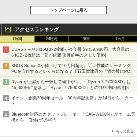
トップページに戻る
アクセスランキング
1時間
24時間
1週間
1カ月
DDR5メモリの16GB×2枚組が今年最安の39,980円、大容量の
64GB×2枚組は一部が続騰 [8月前半のメモリ価格]
XBOX Series Xが値上げで10万円超え。近い性能のゲーミング
PCを自作するといくらになる？【石田賀津男の『酒の肴にPCゲ
ーム』】
Ryzenが上昇から一転して値下がり、「Ryzen 7 7700X3D」は
45,800円に急落し「Ryzen 7 7800X3D」との価格逆転解消 [8月
前半のCPU価格]
イオシス創業30周年セール「30周年記念祭」が14日からスター
ト
Bluetooth対応のカセットプレーヤー「CAS-W100N」がオーム電
機から、価格は5,940円
もっと見る