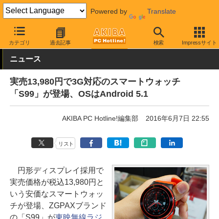
Powered by
Translate
AKIBA PC Hotline!
モバイル
ウェアラブル
スマートウォッチ
カテゴリ
過去記事
検索
Impressサイト
ニュース
実売13,980円で3G対応のスマートウォッチ
「S99」が登場、OSはAndroid 5.1
AKIBA PC Hotline!編集部
2016年6月7日 22:55
リスト
円形ディスプレイ採用で
実売価格が税込13,980円と
いう安価なスマートウォッ
チが登場、ZGPAXブランド
の「S99」が
東映無線ラジ