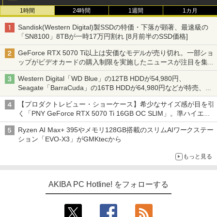
1時間
24時間
1週間
1カ月
Sandisk(Western Digital)製SSDの特価・下落が顕著、最速級の
「SN8100」8TBが一時17万円割れ [8月前半のSSD価格]
GeForce RTX 5070 Ti以上は安価なモデルが売り切れ。一部ショ
ップがビデオカードの購入制限を実施したニュースが注目を集め
る AKIBA PC Hotline! 先週のアクセスランキング 26年7月27日～
Western Digital「WD Blue」の12TB HDDが54,980円、
26年8月3日
Seagate「BarraCuda」の16TB HDDが64,980円などが特売、
NAS・ビジネス向けは上昇傾向 [8月前半のHDD価格]
【プロダクトレビュー・ショーケース】希少なサイズ感が目を引
く「PNY GeForce RTX 5070 Ti 16GB OC SLIM」。準ハイエン
ドでも2スロット厚で長さ30cm切り！スリムボディでもパフォ
Ryzen AI Max+ 395やメモリ128GB搭載のスリムAIワークステー
ーマンスと冷却は万全 text by 内田 泰仁
ション「EVO-X3」がGMKtecから
もっと見る
AKIBA PC Hotline! をフォローする