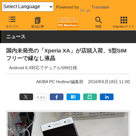
Powered by
Translate
AKIBA PC Hotline!
モバイル
スマートフォン
SIMフリースマー
カテゴリ
過去記事
検索
Impressサイト
ニュース
国内未発売の「Xperia XA」が店頭入荷、5型SIM
フリーで縁なし液晶
Android 6.0対応でデュアルSIM仕様
AKIBA PC Hotline!編集部
2016年6月18日 11:00
リスト