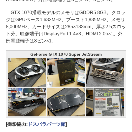
GTX 1070搭載モデルのメモリはGDDR5 8GB。クロッ
クはGPUベース1,632MHz、ブースト1,835MHz、メモリ
8,000MHz。カードサイズは285×133mm、厚さ2.5スロッ
ト分。映像端子はDisplayPort 1.4×3、HDMI 2.0b×1。外
部電源端子は8ピン×1。
GeForce GTX 1070 Super JetStream
[撮影協力:
ドスパラパーツ館
]