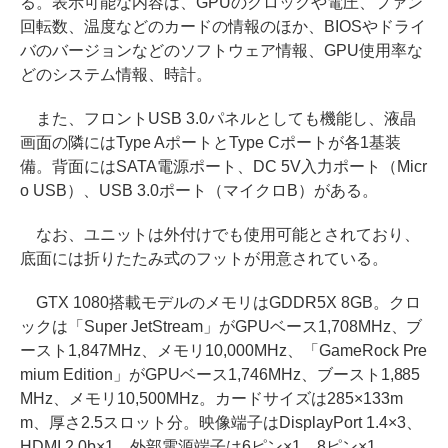
る。表示可能な内容は、GPUのクロックや電圧、ファン
回転数、温度などのカードの情報のほか、BIOSやドライ
バのバージョンなどのソフトウェア情報、GPU使用率な
どのシステム情報、時計。
また、フロントUSB 3.0パネルとしても機能し、液晶
画面の隣にはType AポートとType Cポートが各1基装
備。背面にはSATA電源ポート、DC 5V入力ポート（Micr
o USB）、USB 3.0ポート（マイクロB）がある。
なお、ユニットは外付けでも使用可能とされており、
底面には折りたたみ式のフットが用意されている。
GTX 1080搭載モデルのメモリはGDDR5X 8GB。クロ
ックは「Super JetStream」がGPUベース1,708MHz、ブ
ースト1,847MHz、メモリ10,000MHz、「GameRock Pre
mium Edition」がGPUベース1,746MHz、ブースト1,885
MHz、メモリ10,500MHz。カードサイズは285×133m
m、厚さ2.5スロット分。映像端子はDisplayPort 1.4×3、
HDMI 2.0b×1。外部電源端子は6ピン×1、8ピン×1。