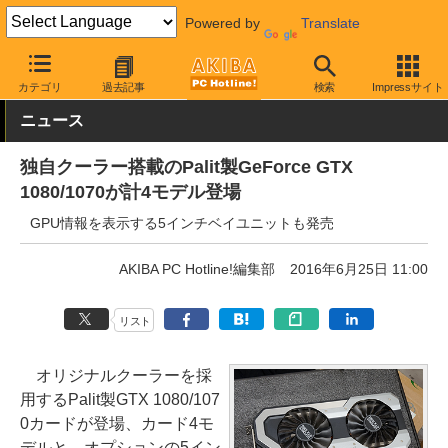
Powered by
Translate
AKIBA PC Hotline!
PCパーツ
ビデオカード（グラフィックボード
カテゴリ
過去記事
検索
Impressサイト
ニュース
独自クーラー搭載のPalit製GeForce GTX
1080/1070が計4モデル登場
GPU情報を表示する5インチベイユニットも発売
AKIBA PC Hotline!編集部
2016年6月25日 11:00
リスト
オリジナルクーラーを採
用するPalit製GTX 1080/107
0カードが登場、カード4モ
デルと、オプションの5イン