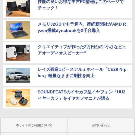
性能の良いお得な中古PC情報はこのページで
チェック！
メモリ32GBでも予算内。産経新聞社がAMD R
yzen搭載dynabookを2千台導入
クリエイティブが作った2万円台の“小さなピュ
アオーディオスピーカー”
レイズ鍛造1ピースアルミホイール「CE28 N-p
lus」軽量なままに剛性を向上
SOUNDPEATSのイヤカフ型イヤフォン「UU2
イヤーカフ」をイヤカフマニアが語る
本サイトのご利用について
お問い合わせ