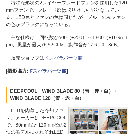
特殊な形状の2レイヤーブレードファンを採用した120
mmファンで、ブレード部は取り外し可能となってい
る。LED色とファンの色は同じだが、ブルーのみファン
の色がブラックになっている。
主な仕様は、回転数が500（±200）～1,800（±10%）r
pm、風量が最大76.52CFM、動作音が17.6～31.3dB。
販売ショップは
ドスパラパーツ館
。
[撮影協力:
ドスパラパーツ館
]
DEEPCOOL WIND BLADE 80（青・赤・白）・
WIND BLADE 120（青・赤・白）
LEDを内蔵した冷却ファ
ン。メーカーはDEEPCOOL
で、80mm径と120mm径の2
つのモデルにそれぞれLED