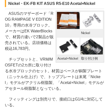
Nickel・EK-FB KIT ASUS R5-E10 Acetal+Nickel
ASUSのマザーボード「R
OG RAMPAGE V EDITION
10」専用の水冷ブロック。
メーカーはEK WaterBlocks
Nickel
で、材質の違いで2製品が販
売されている。店頭価格は
税込16,783円。
Acetal+Nickel
取り付け例
チップセットと、VRM/M
OSFETの2カ所に取り付け
る水冷ブロックのセット。材質はベースが銅製プレート
（ニッケル仕上げ）で、トッププレートは末尾「Nicke
l」モデルがアクリル樹脂製、「Acetal+Nickel」モデルが
アセタール樹脂製となっている。
フィッティングは別売りで、接続口はG1/4に対応して
いる。