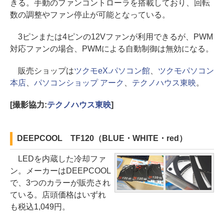
きる。手動のファンコントローラを搭載しており、回転
数の調整やファン停止が可能となっている。
3ピンまたは4ピンの12Vファンが利用できるが、PWM
対応ファンの場合、PWMによる自動制御は無効になる。
販売ショップは
ツクモeX.パソコン館
、
ツクモパソコン
本店
、
パソコンショップ アーク
、
テクノハウス東映
。
[撮影協力:
テクノハウス東映
]
DEEPCOOL TF120（BLUE・WHITE・red）
LEDを内蔵した冷却ファ
ン。メーカーはDEEPCOOL
で、3つのカラーが販売され
ている。店頭価格はいずれ
も税込1,049円。