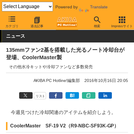
Powered by
Translate
AKIBA PC Hotline!
PC周辺機器
ノートPC冷却台
カテゴリ
過去記事
検索
Impressサイト
ニュース
135mmファン2基を搭載した光るノート冷却台が
登場、CoolerMaster製
その他水冷キットや冷却ファンなど多数発売
AKIBA PC Hotline!編集部
2016年10月16日 20:05
リスト
今週見つけた冷却関連のアイテムを紹介しよう。
CoolerMaster SF-19 V2（R9-NBC-SF93K-GP）