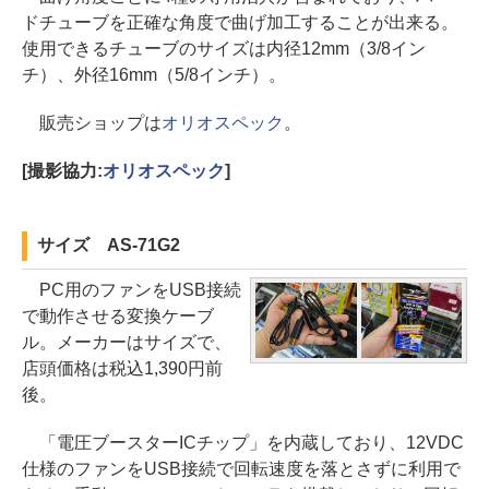
ドチューブを正確な角度で曲げ加工することが出来る。
使用できるチューブのサイズは内径12mm（3/8イン
チ）、外径16mm（5/8インチ）。
販売ショップは
オリオスペック
。
[撮影協力:
オリオスペック
]
サイズ AS-71G2
PC用のファンをUSB接続
で動作させる変換ケーブ
ル。メーカーはサイズで、
店頭価格は税込1,390円前
後。
「電圧ブースターICチップ」を内蔵しており、12VDC
仕様のファンをUSB接続で回転速度を落とさずに利用で