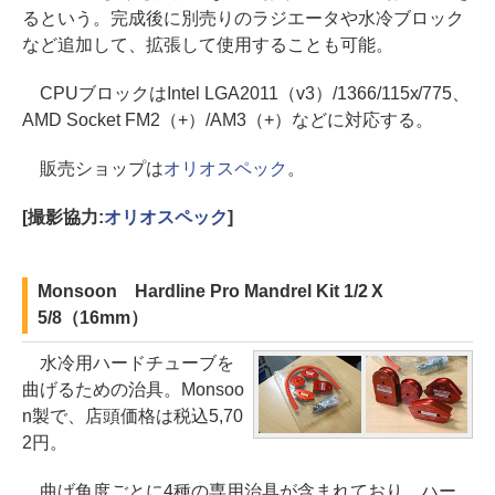
るという。完成後に別売りのラジエータや水冷ブロック
など追加して、拡張して使用することも可能。
CPUブロックはIntel LGA2011（v3）/1366/115x/775、
AMD Socket FM2（+）/AM3（+）などに対応する。
販売ショップは
オリオスペック
。
[撮影協力:
オリオスペック
]
Monsoon Hardline Pro Mandrel Kit 1/2 X
5/8（16mm）
水冷用ハードチューブを
曲げるための治具。Monsoo
n製で、店頭価格は税込5,70
2円。
曲げ角度ごとに4種の専用治具が含まれており、ハー