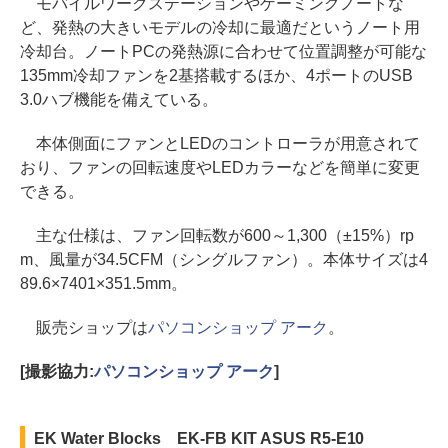
モバイルワークステーションやゲーミングノートな
ど、発熱の大きいモデルの冷却に最適だというノート用
冷却台。ノートPCの発熱源に合わせて位置調整が可能な
135mm冷却ファンを2基搭載するほか、4ポートのUSB
3.0ハブ機能を備えている。
本体側面にファンとLEDのコントローラが用意されて
おり、ファンの回転速度やLEDカラーなどを簡単に変更
できる。
主な仕様は、ファン回転数が600～1,300（±15%）rp
m、風量が34.5CFM（シングルファン）。本体サイズは4
89.6×7401×351.5mm。
販売ショップは
パソコンショップ アーク
。
[撮影協力:
パソコンショップ アーク
]
EK Water Blocks EK-FB KIT ASUS R5-E10