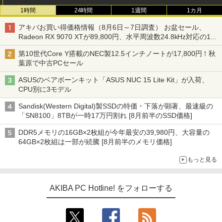
1時間
24時間
1週間
1カ月
アキバお買い得価格情報（8月6日～7日調査） お盆セール、
Radeon RX 9070 XTが89,800円、水平周波数24.8kHz対応の17
型モニターが9,801円、暑さ指数連動セール ほか
第10世代Core Y搭載のNEC製12.5インチノートが17,800円！秋
葉原で中古PCセール
ASUSのベアボーンキット「ASUS NUC 15 Lite Kit」が入荷、
CPU別に3モデル
Sandisk(Western Digital)製SSDの特価・下落が顕著、最速級の
「SN8100」8TBが一時17万円割れ [8月前半のSSD価格]
DDR5メモリの16GB×2枚組が今年最安の39,980円、大容量の
64GB×2枚組は一部が続騰 [8月前半のメモリ価格]
もっと見る
AKIBA PC Hotline! をフォローする