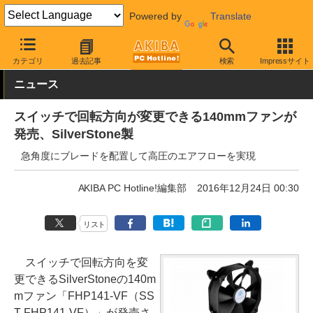
Powered by
Translate
AKIBA PC Hotline!
PCパーツ
ファン関連製品
ケースファン
カテゴリ
過去記事
検索
Impressサイト
ニュース
スイッチで回転方向が変更できる140mmファンが
発売、SilverStone製
急角度にブレードを配置して高圧のエアフローを実現
AKIBA PC Hotline!編集部
2016年12月24日 00:30
リスト
スイッチで回転方向を変
更できるSilverStoneの140m
mファン「FHP141-VF（SS
T-FHP141-VF）」が発売さ