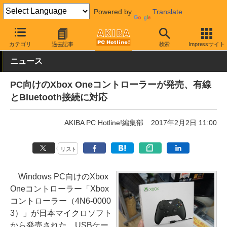
Powered by
Translate
AKIBA PC Hotline!
PC周辺機器
ゲーミングデバイス
ゲームパ
カテゴリ
過去記事
検索
Impressサイト
ニュース
PC向けのXbox Oneコントローラーが発売、有線
とBluetooth接続に対応
AKIBA PC Hotline!編集部
2017年2月2日 11:00
リスト
Windows PC向けのXbox
Oneコントローラー「Xbox
コントローラー（4N6-0000
3）」が日本マイクロソフト
から発売された。USBケー