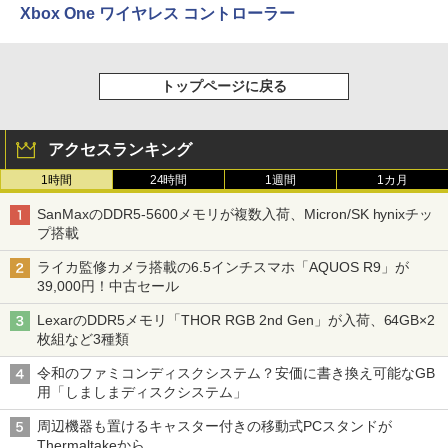
Xbox One ワイヤレス コントローラー
トップページに戻る
アクセスランキング
1時間
24時間
1週間
1カ月
SanMaxのDDR5-5600メモリが複数入荷、Micron/SK hynixチッ
プ搭載
ライカ監修カメラ搭載の6.5インチスマホ「AQUOS R9」が
39,000円！中古セール
LexarのDDR5メモリ「THOR RGB 2nd Gen」が入荷、64GB×2
枚組など3種類
令和のファミコンディスクシステム？安価に書き換え可能なGB
用「しましまディスクシステム」
周辺機器も置けるキャスター付きの移動式PCスタンドが
Thermaltakeから