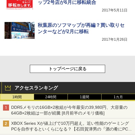
ップ2号店が6月に移転統合
2017年5月11日
秋葉原のソフマップが再編？買い取りセ
ンターなどが2月に移転
2017年1月26日
トップページに戻る
アクセスランキング
1時間
24時間
1週間
1カ月
DDR5メモリの16GB×2枚組が今年最安の39,980円、大容量の
64GB×2枚組は一部が続騰 [8月前半のメモリ価格]
XBOX Series Xが値上げで10万円超え。近い性能のゲーミング
PCを自作するといくらになる？【石田賀津男の『酒の肴にPCゲ
ーム』】