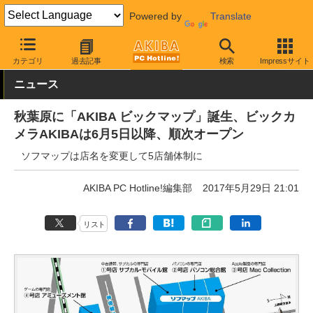
Powered by
Translate
AKIBA PC Hotline!
秋葉原情報
スポット情報
ショップ
カテゴリ
過去記事
検索
Impressサイト
ニュース
秋葉原に「AKIBA ビックマップ」誕生、ビックカ
メラAKIBAは6月5日以降、順次オープン
ソフマップは店名を変更して5店舗体制に
AKIBA PC Hotline!編集部
2017年5月29日 21:01
リスト