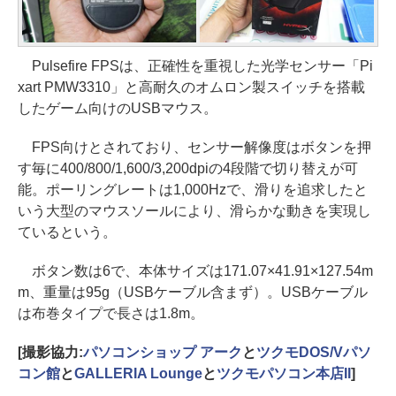
Pulsefire FPSは、正確性を重視した光学センサー「Pi
xart PMW3310」と高耐久のオムロン製スイッチを搭載
したゲーム向けのUSBマウス。
FPS向けとされており、センサー解像度はボタンを押
す毎に400/800/1,600/3,200dpiの4段階で切り替えが可
能。ポーリングレートは1,000Hzで、滑りを追求したと
いう大型のマウスソールにより、滑らかな動きを実現し
ているという。
ボタン数は6で、本体サイズは171.07×41.91×127.54m
m、重量は95g（USBケーブル含まず）。USBケーブル
は布巻タイプで長さは1.8m。
[撮影協力:
パソコンショップ アーク
と
ツクモDOS/Vパソ
コン館
と
GALLERIA Lounge
と
ツクモパソコン本店II
]