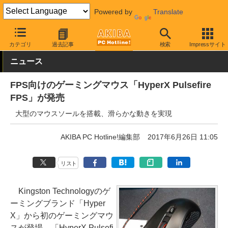
Powered by
Translate
AKIBA PC Hotline!
PC周辺機器
マウス
ゲーミングマウス
カテゴリ
過去記事
検索
Impressサイト
ニュース
FPS向けのゲーミングマウス「HyperX Pulsefire
FPS」が発売
大型のマウスソールを搭載、滑らかな動きを実現
AKIBA PC Hotline!編集部
2017年6月26日 11:05
リスト
Kingston Technologyのゲ
ーミングブランド「Hyper
X」から初のゲーミングマウ
スが登場、「HyperX Pulsefi