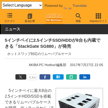
Powered by
Translate
AKIBA PC Hotline!
PC周辺機器
HDDケース
内蔵型
カテゴリ
過去記事
検索
Impressサイト
ニュース
5インチベイに2.5インチSSD/HDDが8台も内蔵で
きる「StackGate SG880」が発売
ホットスワップ対応のリムーバブルケース
AKIBA PC Hotline!編集部
2017年7月27日 22:05
リスト
5インチベイに最大8台の
2.5インチHDD/SSDを搭載
できるリムーバブルケース
が登場、ディラックから「S