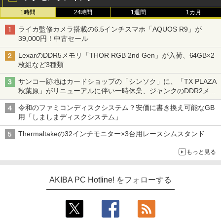
1時間
24時間
1週間
1カ月
ライカ監修カメラ搭載の6.5インチスマホ「AQUOS R9」が
39,000円！中古セール
LexarのDDR5メモリ「THOR RGB 2nd Gen」が入荷、64GB×2
枚組など3種類
サンコー跡地はカードショップの「シンソク」に、「TX PLAZA
秋葉原」がリニューアルに伴い一時休業、ジャンクのDDR2メモ
リが100円で販売など～ 最近の秋葉原 ～
令和のファミコンディスクシステム？安価に書き換え可能なGB
用「しましまディスクシステム」
Thermaltakeの32インチモニター×3台用レースシムスタンド
もっと見る
AKIBA PC Hotline! をフォローする