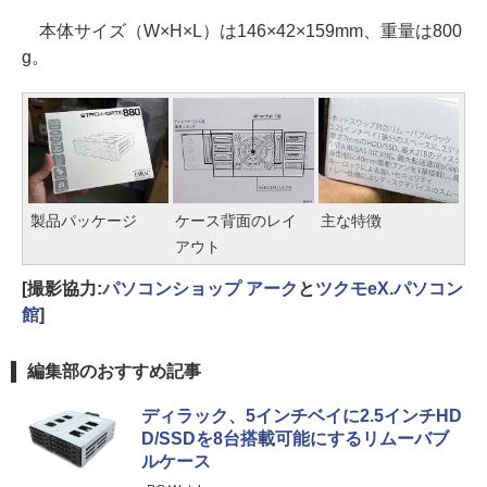
本体サイズ（W×H×L）は146×42×159mm、重量は800
g。
製品パッケージ
ケース背面のレイ
主な特徴
アウト
[撮影協力:
パソコンショップ アーク
と
ツクモeX.パソコン
館
]
編集部のおすすめ記事
ディラック、5インチベイに2.5インチHD
D/SSDを8台搭載可能にするリムーバブ
ルケース