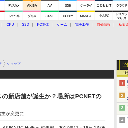
CPU
SSD
PC本体
ゲーム
電子工作
特価情報
秋葉
グルメ
イベント
価格動向
報
ショップ
1
の新店舗が誕生か？場所はPCNETの
借主が変更に
AKIBA PC Hotline!編集部
2017年11月16日 23:05