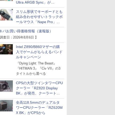
Ultra ARGB Sync」が
Thermaltakeから
スリム形状でキーボードとも
組み合わせやすいトラックボ
ールマウス「Nape Pro」が
Keychronから
キバお買い得価格情報（速報版）
 調査日：2026年8月6日 】
Intel Z890/B860マザーの購
入でゲームがもらえるバンド
ルキャンペーン
『Dying Light: The Beast』
『HITMAN 3』『Civ VII』の3
タイトルから選べる
CPSの大型ツインタワーCPU
クーラー「RZ820 Display
BK」が発売、クーラートッ
プに5インチ液晶搭載
全高118.5mmのデュアルタ
ワーCPUクーラー「RZ620M
X BK」がCPSから