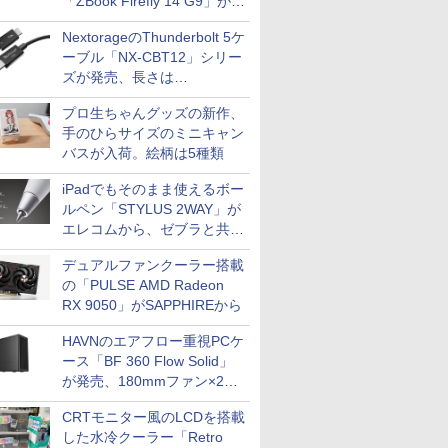
「ZBook Firefly 14 G9」が
79,800円！秋葉原で中古PC
NextorageのThunderbolt 5ケ
セール
ーブル「NX-CBT12」シリー
ズが発売、長さは
30cm/50cm/1mの3種類
プロ生ちゃんグッズの新作、
手のひらサイズのミニキャン
バスが入荷。絵柄は5種類
iPadでもそのまま使えるボー
ルペン「STYLUS 2WAY」が
エレコムから、ゼブラと共同
開発
デュアルファンクーラー搭載
の「PULSE AMD Radeon
RX 9050」がSAPPHIREから
HAVNのエアフロー重視PCケ
ース「BF 360 Flow Solid」
が発売、180mmファン×2搭
載
CRTモニター風のLCDを搭載
した水冷クーラー「Retro