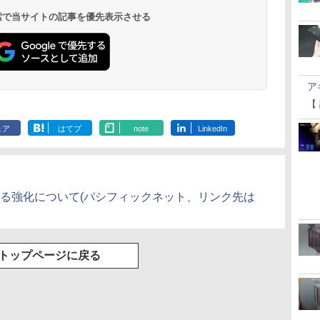
 検索で当サイトの記事を優先表示させる
ア
【
ェア
はてブ
note
LinkedIn
なる強化について(パシフィックネット、リンク先は
トップページに戻る