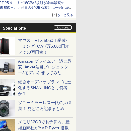
DDR5メモリの16GB×2枚組が今年最安の
39,980円、大容量の64GB×2枚組は一部が続騰
[8月前半のメモリ価格]
もっと見る
Special Site
マウス、RTX 5060 Ti搭載ゲ
ーミングPCが7万5,000円オ
フで30万円台！
Amazon プライムデー過去最
安! Anker注目プロジェクタ
ー3モデルを使ってみた
総合オーディオブランドに進
化するSHANLINGとは何者
か？
ソニーミラーレス一眼の大特
集！ 見どころ記事まとめ
メモリ32GBでも予算内。産
経新聞社がAMD Ryzen搭載