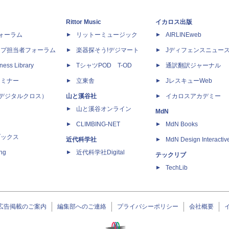
Rittor Music
イカロス出版
dフォーラム
リットーミュージック
AIRLINEweb
ップ担当者フォーラム
楽器探そう!デジマート
Jディフェンスニュー
ness Library
TシャツPOD T-OD
通訳翻訳ジャーナル
セミナー
立東舎
JレスキューWeb
 X（デジタルクロス）
山と溪谷社
イカロスアカデミー
山と溪谷オンライン
MdN
CLIMBING-NET
MdN Books
ブックス
近代科学社
MdN Design Interactiv
ing
近代科学社Digital
テックリブ
TechLib
広告掲載のご案内
編集部へのご連絡
プライバシーポリシー
会社概要