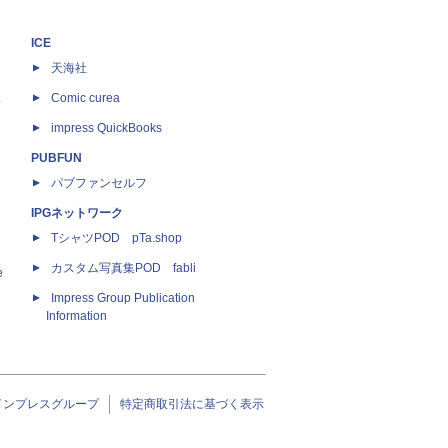
ICE
天海社
ス
Comic curea
impress QuickBooks
PUBFUN
パブファンセルフ
IPGネットワーク
TシャツPOD pTa.shop
カスタム写真集POD fabli
e
Impress Group Publication
Information
インプレスグループ
特定商取引法に基づく表示