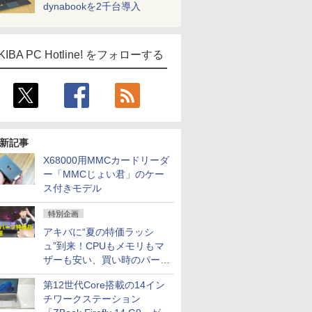
dynabookを2千台導入
KIBA PC Hotline! をフォローする
新記事
X68000用MMCカードリーダ
ー「MMCじょい君」のケー
ス付きモデル
特別企画
アキバに“夏の特価ラッシ
ュ”到来！CPUもメモリもマ
ザーも安い、買い時のパーツ
は？【8月7日(金)22時配信】
第12世代Core搭載の14イン
チワークステーション