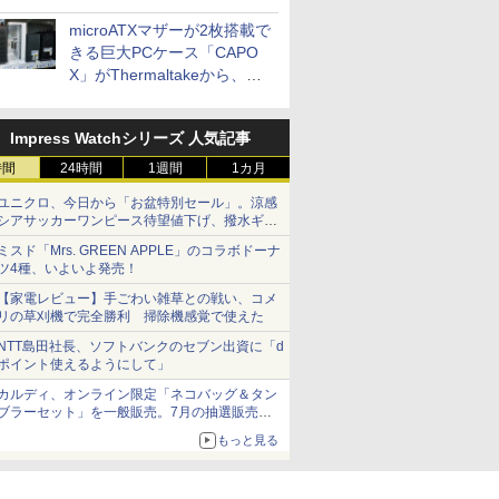
microATXマザーが2枚搭載で
きる巨大PCケース「CAPO
X」がThermaltakeから、カ
ラーは2色
Impress Watchシリーズ 人気記事
時間
24時間
1週間
1カ月
ユニクロ、今日から「お盆特別セール」。涼感
シアサッカーワンピース待望値下げ、撥水ギア
ショーツは1990円に
ミスド「Mrs. GREEN APPLE」のコラボドーナ
ツ4種、いよいよ発売！
【家電レビュー】手ごわい雑草との戦い、コメ
リの草刈機で完全勝利 掃除機感覚で使えた
NTT島田社長、ソフトバンクのセブン出資に「d
ポイント使えるようにして」
カルディ、オンライン限定「ネコバッグ＆タン
ブラーセット」を一般販売。7月の抽選販売の
当選無効分
もっと見る