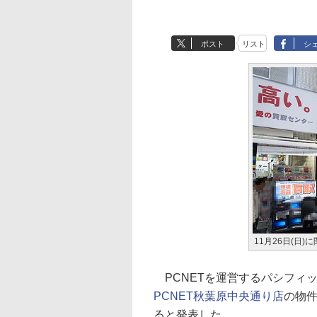
ポスト
リスト
シ
11月26日(日
PCNETを運営するパシフィッ
PCNET秋葉原中央通り店
の物件
ると発表した。