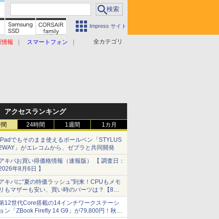
Impress サイト
全カテゴリ
原情報
スマートフォン
アクセスランキング
時間
24時間
1週間
1カ月
iPadでもそのまま使えるボールペン「STYLUS
2WAY」がエレコムから、ゼブラと共同開発
アキバお買い得価格情報（速報版） 【 調査日：
2026年8月6日 】
アキバに“夏の特価ラッシュ”到来！CPUもメモ
リもマザーも安い、買い時のパーツは？【8月7
日(金)22時配信】
第12世代Core搭載の14インチワークステーシ
ョン「ZBook Firefly 14 G9」が79,800円！秋葉
原で中古PCセール