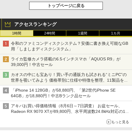
トップページに戻る
アクセスランキング
1時間
24時間
1週間
1カ月
令和のファミコンディスクシステム？安価に書き換え可能なGB
用「しましまディスクシステム」
ライカ監修カメラ搭載の6.5インチスマホ「AQUOS R9」が
39,000円！中古セール
カオスの中にも宝あり！買い手の通販力も試される“ミニPC”の
世界を覗いてみよう 価格帯別に仕様や特徴を整理、11製品をピ
ックアップ text by 石川 ひさよし
「iPhone 14 128GB」が58,880円、「第2世代iPhone SE
64GB」が18,880円！中古Bランク品セール
アキバお買い得価格情報（8月6日～7日調査） お盆セール、
Radeon RX 9070 XTが89,800円、水平周波数24.8kHz対応の17
型モニターが9,801円、暑さ指数連動セール ほか
もっと見る