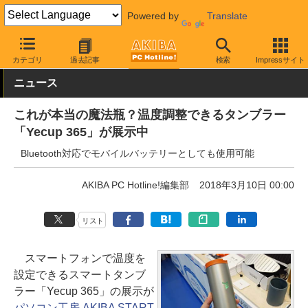
Powered by
Translate
AKIBA PC Hotline!
モバイル
モバイル機器その他
その他
カテゴリ
過去記事
検索
Impressサイト
ニュース
これが本当の魔法瓶？温度調整できるタンブラー
「Yecup 365」が展示中
Bluetooth対応でモバイルバッテリーとしても使用可能
AKIBA PC Hotline!編集部
2018年3月10日 00:00
リスト
スマートフォンで温度を
設定できるスマートタンブ
ラー「Yecup 365」の展示が
パソコン工房 AKIBA START