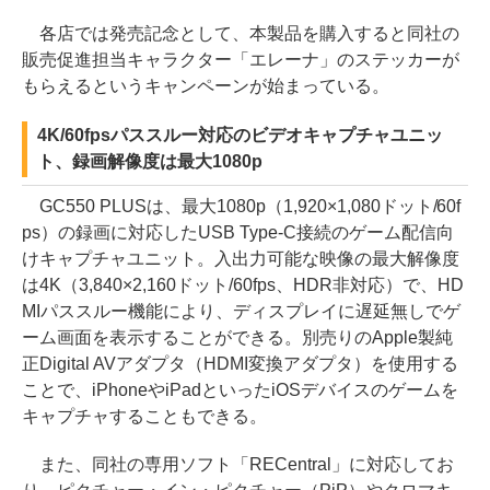
各店では発売記念として、本製品を購入すると同社の
販売促進担当キャラクター「エレーナ」のステッカーが
もらえるというキャンペーンが始まっている。
4K/60fpsパススルー対応のビデオキャプチャユニッ
ト、録画解像度は最大1080p
GC550 PLUSは、最大1080p（1,920×1,080ドット/60f
ps）の録画に対応したUSB Type-C接続のゲーム配信向
けキャプチャユニット。入出力可能な映像の最大解像度
は4K（3,840×2,160ドット/60fps、HDR非対応）で、HD
MIパススルー機能により、ディスプレイに遅延無しでゲ
ーム画面を表示することができる。別売りのApple製純
正Digital AVアダプタ（HDMI変換アダプタ）を使用する
ことで、iPhoneやiPadといったiOSデバイスのゲームを
キャプチャすることもできる。
また、同社の専用ソフト「RECentral」に対応してお