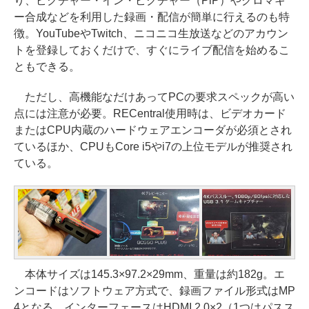
り、ピクチャー・イン・ピクチャー（PiP）やクロマキ
ー合成などを利用した録画・配信が簡単に行えるのも特
徴。YouTubeやTwitch、ニコニコ生放送などのアカウン
トを登録しておくだけで、すぐにライブ配信を始めるこ
ともできる。
ただし、高機能なだけあってPCの要求スペックが高い
点には注意が必要。RECentral使用時は、ビデオカード
またはCPU内蔵のハードウェアエンコーダが必須とされ
ているほか、CPUもCore i5やi7の上位モデルが推奨され
ている。
本体サイズは145.3×97.2×29mm、重量は約182g。エ
ンコードはソフトウェア方式で、録画ファイル形式はMP
4となる。インターフェースはHDMI 2.0×2（1つはパスス