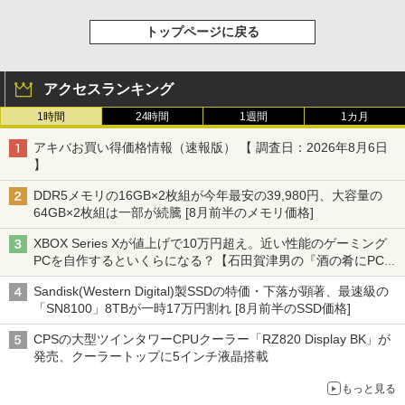
トップページに戻る
アクセスランキング
1時間
24時間
1週間
1カ月
アキバお買い得価格情報（速報版） 【 調査日：2026年8月6日
】
DDR5メモリの16GB×2枚組が今年最安の39,980円、大容量の
64GB×2枚組は一部が続騰 [8月前半のメモリ価格]
XBOX Series Xが値上げで10万円超え。近い性能のゲーミング
PCを自作するといくらになる？【石田賀津男の『酒の肴にPCゲ
ーム』】
Sandisk(Western Digital)製SSDの特価・下落が顕著、最速級の
「SN8100」8TBが一時17万円割れ [8月前半のSSD価格]
CPSの大型ツインタワーCPUクーラー「RZ820 Display BK」が
発売、クーラートップに5インチ液晶搭載
もっと見る