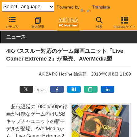
Powered by
Translate
AKIBA PC Hotline!
PCパーツ
PC用キャプチャ機器
ゲーム用キ
カテゴリ
過去記事
検索
Impressサイト
ニュース
4Kパススルー対応のゲーム録画ユニット「Live
Gamer Extreme 2」が発売、AVerMedia製
AKIBA PC Hotline!編集部
2018年6月8日 11:00
リスト
超低遅延の1080p/60fps録
画が可能なゲーム向けUSB
キャプチャユニットの新モ
デルが登場、AVerMediaか
ら「Live Gamer Extreme 2