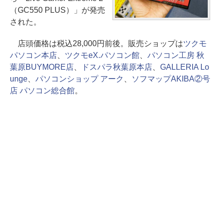
（GC550 PLUS）」が発売
された。
店頭価格は税込28,000円前後。販売ショップは
ツクモ
パソコン本店
、
ツクモeX.パソコン館
、
パソコン工房 秋
葉原BUYMORE店
、
ドスパラ秋葉原本店
、
GALLERIA Lo
unge
、
パソコンショップ アーク
、
ソフマップAKIBA②号
店 パソコン総合館
。