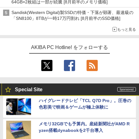
64GB×2枚組は一部が続騰 [8月前半のメモリ価格]
Sandisk(Western Digital)製SSDの特価・下落が顕著、最速級の
「SN8100」8TBが一時17万円割れ [8月前半のSSD価格]
もっと見る
AKIBA PC Hotline! をフォローする
Special Site
ハイグレードテレビ「TCL Q7D Pro」。圧巻の
色彩美で映画＆ゲームが極上体験に
メモリ32GBでも予算内。産経新聞社がAMD R
yzen搭載dynabookを2千台導入