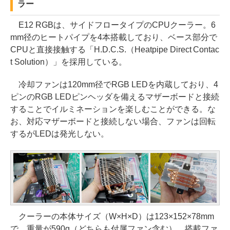
ラー
E12 RGBは、サイドフロータイプのCPUクーラー。6
mm径のヒートパイプを4本搭載しており、ベース部分で
CPUと直接接触する「H.D.C.S.（Heatpipe Direct Contac
t Solution）」を採用している。
冷却ファンは120mm径でRGB LEDを内蔵しており、4
ピンのRGB LEDピンヘッダを備えるマザーボードと接続
することでイルミネーションを楽しむことができる。な
お、対応マザーボードと接続しない場合、ファンは回転
するがLEDは発光しない。
クーラーの本体サイズ（W×H×D）は123×152×78mm
で、重量が590g（どちらも付属ファン含む）。搭載ファ