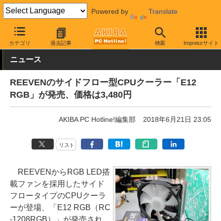
Powered by
Translate
AKIBA PC Hotline!
PCパーツ
CPUクーラー
サイズ
カテゴリ
過去記事
検索
Impressサイト
ニュース
REEVENのサイドフロー型CPUクーラー「E12
RGB」が発売、価格は3,480円
AKIBA PC Hotline!編集部
2018年6月21日 23:05
リスト
REEVENからRGB LED搭
載ファンを採用したサイド
フロータイプのCPUクーラ
ーが登場、「E12 RGB（RC
-1208RGB）」が発売され