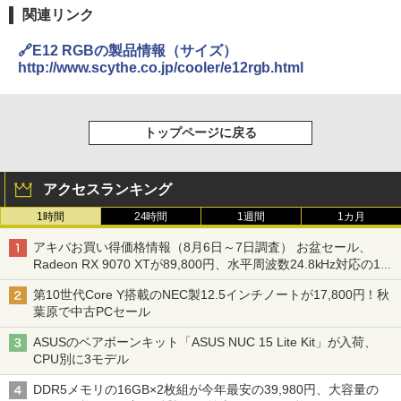
関連リンク
🔗E12 RGBの製品情報（サイズ）
http://www.scythe.co.jp/cooler/e12rgb.html
トップページに戻る
アクセスランキング
1時間
24時間
1週間
1カ月
アキバお買い得価格情報（8月6日～7日調査） お盆セール、
Radeon RX 9070 XTが89,800円、水平周波数24.8kHz対応の17
型モニターが9,801円、暑さ指数連動セール ほか
第10世代Core Y搭載のNEC製12.5インチノートが17,800円！秋
葉原で中古PCセール
ASUSのベアボーンキット「ASUS NUC 15 Lite Kit」が入荷、
CPU別に3モデル
DDR5メモリの16GB×2枚組が今年最安の39,980円、大容量の