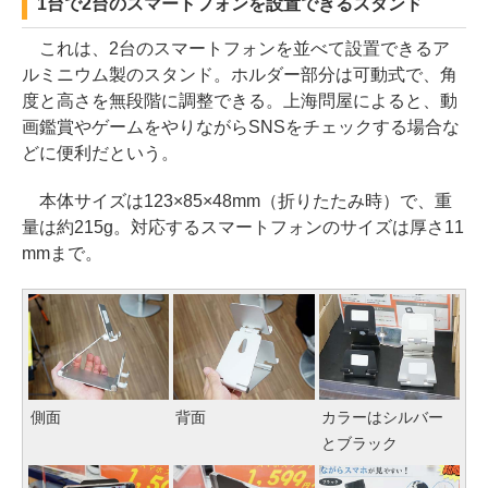
1台で2台のスマートフォンを設置できるスタンド
これは、2台のスマートフォンを並べて設置できるア
ルミニウム製のスタンド。ホルダー部分は可動式で、角
度と高さを無段階に調整できる。上海問屋によると、動
画鑑賞やゲームをやりながらSNSをチェックする場合な
どに便利だという。
本体サイズは123×85×48mm（折りたたみ時）で、重
量は約215g。対応するスマートフォンのサイズは厚さ11
mmまで。
側面
背面
カラーはシルバー
とブラック