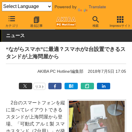
Powered by
Translate
AKIBA PC Hotline!
モバイル
スマホアクセサリ
スマホスタンド
カテゴリ
過去記事
検索
Impressサイト
ニュース
“ながらスマホ”に最適？スマホが2台設置できるス
タンドが上海問屋から
AKIBA PC Hotline!編集部
2018年7月5日 17:05
リスト
2台のスマートフォンを縦
に並べてレイアウトできる
スタンドが上海問屋から登
場、「可動式 アルミ製 スマ
ホスタンド（2台用）」が発