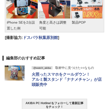
iPhone SEを2台設
角度と高さは調整
製品POP
置した例
可能
[撮影協力:
ドスパラ秋葉原別館
]
編集部のおすすめ記事
取材中に見つけた○○なもの
@watch_akiba
火照ったスマホをクールダウン！
アルミ製スタンド「ナナメチャン」が店
頭販売中
AKIBA PC Hotline!をフォローして最新記事
をチェック！