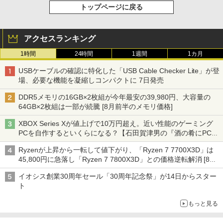
トップページに戻る
アクセスランキング
1時間
24時間
1週間
1カ月
USBケーブルの確認に特化した「USB Cable Checker Lite」が登
場、必要な機能を凝縮しコンパクトに 7日発売
DDR5メモリの16GB×2枚組が今年最安の39,980円、大容量の
64GB×2枚組は一部が続騰 [8月前半のメモリ価格]
XBOX Series Xが値上げで10万円超え。近い性能のゲーミング
PCを自作するといくらになる？【石田賀津男の『酒の肴にPCゲ
ーム』】
Ryzenが上昇から一転して値下がり、「Ryzen 7 7700X3D」は
45,800円に急落し「Ryzen 7 7800X3D」との価格逆転解消 [8月
前半のCPU価格]
イオシス創業30周年セール「30周年記念祭」が14日からスター
ト
もっと見る