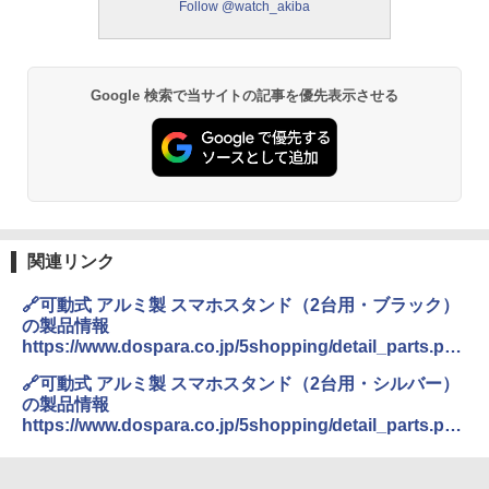
Follow @watch_akiba
Google 検索で当サイトの記事を優先表示させる
関連リンク
🔗可動式 アルミ製 スマホスタンド（2台用・ブラック）
の製品情報
https://www.dospara.co.jp/5shopping/detail_parts.php
?
🔗可動式 アルミ製 スマホスタンド（2台用・シルバー）
bg=7&br=220&sbr=1058&mkr=&ft=&ic=453511&st=1&
の製品情報
vr=10&lf=0
https://www.dospara.co.jp/5shopping/detail_parts.php
?
bg=7&br=220&sbr=1058&mkr=&ft=&ic=453512&st=1
&vr=10&lf=0