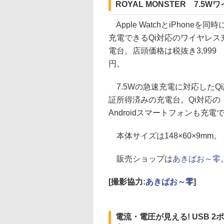
ROYAL MONSTER 7.5
Apple WatchとiPhoneを同時
充電できるQi対応のワイヤレス
電台。店頭価格は税抜き3,999
円。
7.5Wの急速充電に対応したQi
証所得済みの充電台。Qi対応の
Androidスマートフォンも充電
本体サイズは148×60×9mm。
販売ショップは
あきばお～零
[撮影協力:
あきばお～零
]
電流・電圧が見える! USB 2ポ