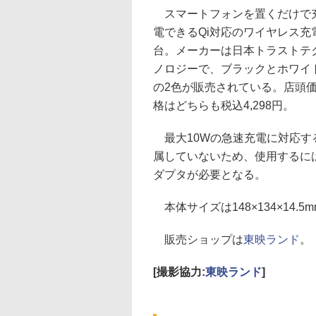
スマートフォンを置くだけで
電できるQi対応のワイヤレス充
台。メーカーは日本トラストテ
ノロジーで、ブラックとホワイ
の2色が販売されている。店頭
格はどちらも税込4,298円。
最大10Wの急速充電に対応する
属していないため、使用するには5
ダプタが必要となる。
本体サイズは148×134×14.5
販売ショップは
東映ランド
。
[撮影協力:
東映ランド
]