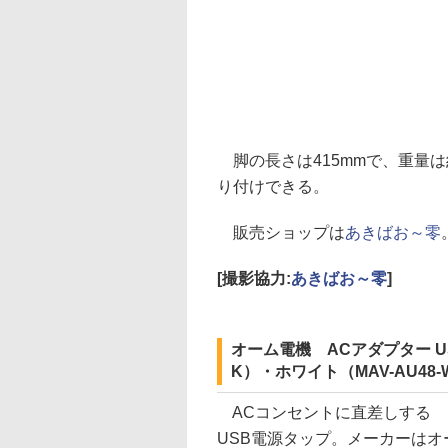
脚の長さは415mmで、重量は
り付けできる。
販売ショップは
あきばお～零
[撮影協力:
あきばお～零
]
オーム電機 ACアダプター US
K）・ホワイト（MAV-AU48-
ACコンセントに直差しする
USB電源タップ。メーカーはオ