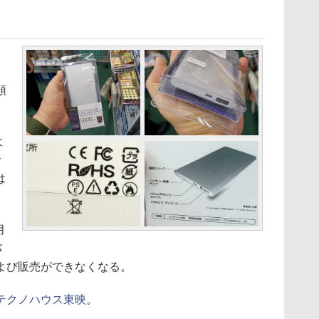
頭
大
サ
は
月
バ
よび販売ができなくなる。
テクノハウス東映
。