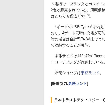
ム電機で、ブラックとホワイト
2色が販売されている。店頭価
はどちらも税込1,780円。
4ポートのUSB Type-Aを備え
おり、4ポート同時に充電が可能。
時の場合は合計5V/4.8Aま
て収納することが可能。
本体サイズは142×72×17m
ーコーティングが施されている
販売ショップは
東映ランド
。
[撮影協力:
東映ランド
]
日本トラストテクノロジー QW