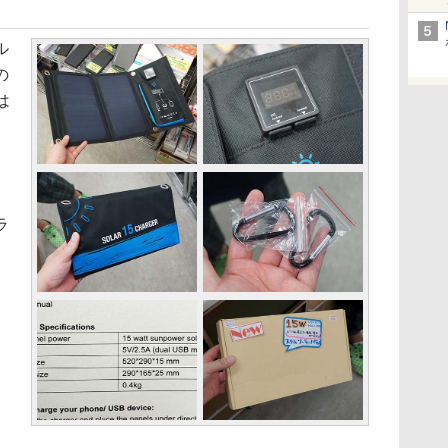
ル
の
は
、
ラ
。