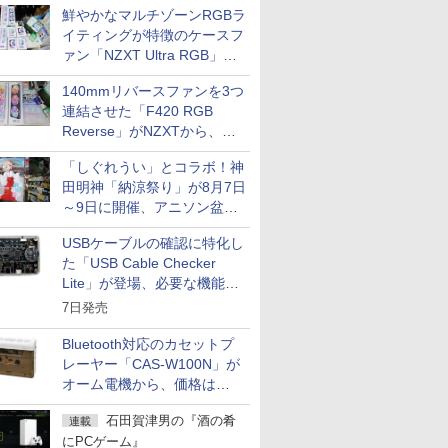
鮮やかなマルチゾーンRGBラ
イティングが特徴のケースフ
ァン「NZXT Ultra RGB」が
発売、計8製品
140mmリバースファンを3つ
連結させた「F420 RGB
Reverse」がNZXTから、単
一フレーム採用
「しぐれうい」とコラボ！神
田明神「納涼祭り」が8月7日
～9日に開催、アニソン盆踊
りや屋台グルメなどもあり
USBケーブルの確認に特化し
た「USB Cable Checker
Lite」が登場、必要な機能を
凝縮しコンパクトに
7日発売
Bluetooth対応のカセットプ
レーヤー「CAS-W100N」が
オーム電機から、価格は
5,940円
石田賀津男の『酒の肴
連載
にPCゲーム』