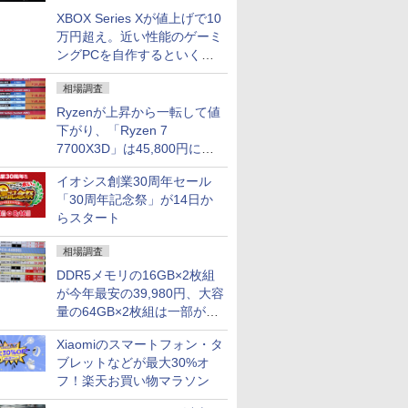
XBOX Series Xが値上げで10
万円超え。近い性能のゲーミ
ングPCを自作するといくら
になる？
相場調査
Ryzenが上昇から一転して値
下がり、「Ryzen 7
7700X3D」は45,800円に急
落し「Ryzen 7 7800X3D」
イオシス創業30周年セール
との価格逆転解消 [8月前半の
「30周年記念祭」が14日か
CPU価格]
らスタート
相場調査
DDR5メモリの16GB×2枚組
が今年最安の39,980円、大容
量の64GB×2枚組は一部が続
騰 [8月前半のメモリ価格]
Xiaomiのスマートフォン・タ
ブレットなどが最大30%オ
フ！楽天お買い物マラソン