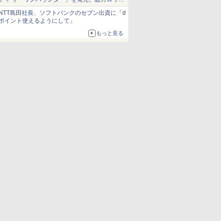
約1656kcal、総重量約527g！
NTT島田社長、ソフトバンクのセブン出資に「d
ポイント使えるようにして」
もっと見る