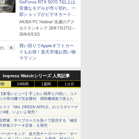
GeForce RTX 5070 Ti以上は
安価なモデルが売り切れ。一
部ショップがビデオカードの
購入制限を実施したニュース
AKIBA PC Hotline! 先週のアク
が注目を集める
セスランキング 26年7月27日～
26年8月3日
買い回りでAppleギフトカー
ドもお得！楽天市場お買い物
マラソン
Impress Watchシリーズ 人気記事
時間
24時間
1週間
1カ月
【家電レビュー】手ごわい雑草との戦い、コメ
リの草刈機で完全勝利 掃除機感覚で使えた
ミスド「Mrs. GREEN APPLE」のコラボドーナ
ツ4種、いよいよ発売！
吉野家、牛リブロースを熱々で提供する「極旨
牛鉄板ステーキ定食」を発売
バーガーキング、超大型チーズバーガー「ダー
ティ ザ・ワンパウンダー」を発売。総カロリー