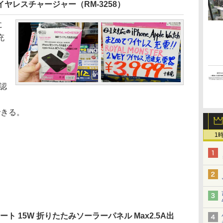
Wワイヤレスチャージャー（RM-3258）
に
充
認
できる。
1
。
ート 15W 折りたたみソーラーパネル Max2.5A出