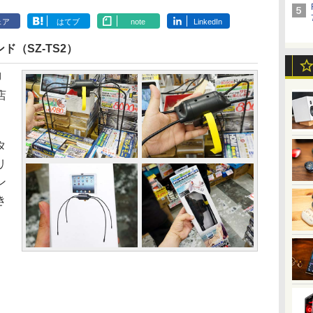
ェア
はてブ
note
LinkedIn
（SZ-TS2）
脚
店
タ
リ
ン
き