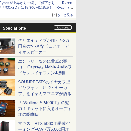
Ryzenが上昇から一転して値下がり、「Ryzen
7 7700X3D」は45,800円に急落し「Ryzen 7
7800X3D」との価格逆転解消 [8月前半のCPU
もっと見る
価格]
Special Site
クリエイティブが作った2万
円台の“小さなピュアオーデ
ィオスピーカー”
エントリーなのに脅威の実
力!「Osprey」Noble Audioワ
イヤレスイヤフォン4機種を
一気に聴く
SOUNDPEATSのイヤカフ型
イヤフォン「UU2イヤーカ
フ」をイヤカフマニアが語る
「A&ultima SP4000T」の魅
力！ポケットに入るオーディ
オの醍醐味
マウス、RTX 5060 Ti搭載ゲ
ーミングPCが7万5,000円オ