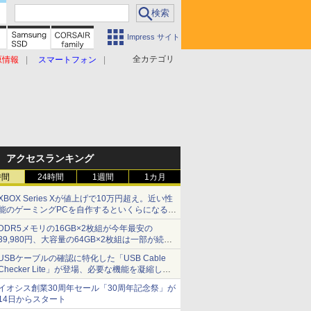
Impress サイト
全カテゴリ
原情報
スマートフォン
アクセスランキング
時間
24時間
1週間
1カ月
XBOX Series Xが値上げで10万円超え。近い性
能のゲーミングPCを自作するといくらになる？
【石田賀津男の『酒の肴にPCゲーム』】
DDR5メモリの16GB×2枚組が今年最安の
39,980円、大容量の64GB×2枚組は一部が続騰
[8月前半のメモリ価格]
USBケーブルの確認に特化した「USB Cable
Checker Lite」が登場、必要な機能を凝縮しコ
ンパクトに 7日発売
イオシス創業30周年セール「30周年記念祭」が
14日からスタート