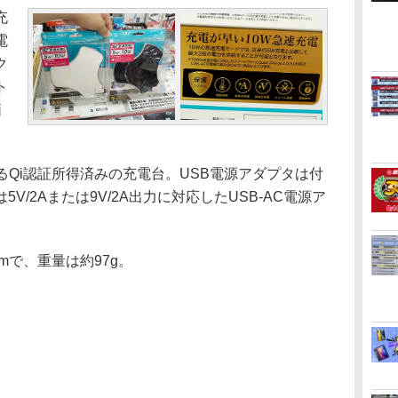
充
電
ク
ト
価
Qi認証所得済みの充電台。USB電源アダプタは付
V/2Aまたは9V/2A出力に対応したUSB-AC電源ア
mmで、重量は約97g。