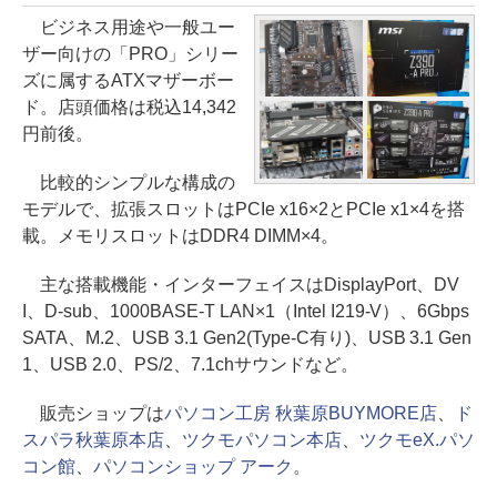
ビジネス用途や一般ユー
ザー向けの「PRO」シリー
ズに属するATXマザーボー
ド。店頭価格は税込14,342
円前後。
比較的シンプルな構成の
モデルで、拡張スロットはPCIe x16×2とPCIe x1×4を搭
載。メモリスロットはDDR4 DIMM×4。
主な搭載機能・インターフェイスはDisplayPort、DV
I、D-sub、1000BASE-T LAN×1（Intel I219-V）、6Gbps
SATA、M.2、USB 3.1 Gen2(Type-C有り)、USB 3.1 Gen
1、USB 2.0、PS/2、7.1chサウンドなど。
販売ショップは
パソコン工房 秋葉原BUYMORE店
、
ド
スパラ秋葉原本店
、
ツクモパソコン本店
、
ツクモeX.パソ
コン館
、
パソコンショップ アーク
。