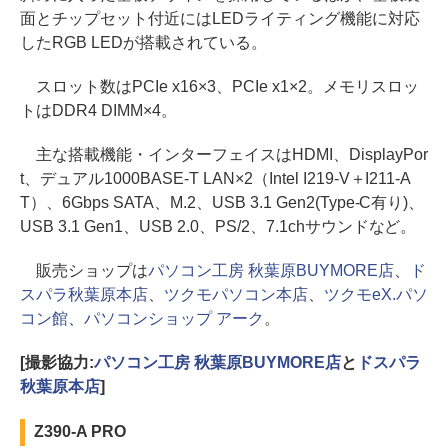
面とチップセット付近にはLEDライティング機能に対応
したRGB LEDが搭載されている。
スロット数はPCIe x16×3、PCIe x1×2。メモリスロッ
トはDDR4 DIMM×4。
主な搭載機能・インターフェイスはHDMI、DisplayPor
t、デュアル1000BASE-T LAN×2（Intel I219-V＋I211-A
T）、6Gbps SATA、M.2、USB 3.1 Gen2(Type-C有り)、
USB 3.1 Gen1、USB 2.0、PS/2、7.1chサウンドなど。
販売ショップは
パソコン工房 秋葉原BUYMORE店
、
ド
スパラ秋葉原本店
、
ツクモパソコン本店
、
ツクモeX.パソ
コン館
、
パソコンショップ アーク
。
[撮影協力:
パソコン工房 秋葉原BUYMORE店
と
ドスパラ
秋葉原本店
]
Z390-A PRO