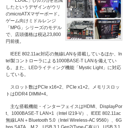
「EDGE」(刀の刃)を意識
したというデザインがウリ
のmicroATXマザーボード。
ゲーム向けミドルレンジ
「MPG」シリーズのモデル
で、店頭価格は税込23,800
円前後。
IEEE 802.11ac対応の無線LANを搭載しているほか、In
tel製コントローラによる1000BASE-T LANを備えてい
る。また、LEDライティング機能「Mystic Light」に対応
している。
スロット数はPCIe x16×2、PCIe x1×2。メモリスロッ
トはDDR4 DIMM×4。
主な搭載機能・インターフェイスはHDMI、DisplayPor
t、1000BASE-T LAN×1（Intel I219-V）、IEEE 802.11ac
無線LAN＋Bluetooth 5.0（Intel Wireless-AC 9560）、6G
bps SATA、M.2、USB 3.1 Gen2(Type-C有り)、USB 3.1