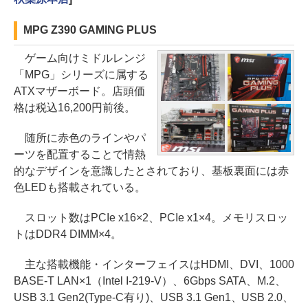
MPG Z390 GAMING PLUS
ゲーム向けミドルレンジ
「MPG」シリーズに属する
ATXマザーボード。店頭価
格は税込16,200円前後。
随所に赤色のラインやパ
ーツを配置することで情熱
的なデザインを意識したとされており、基板裏面には赤
色LEDも搭載されている。
スロット数はPCIe x16×2、PCIe x1×4。メモリスロッ
トはDDR4 DIMM×4。
主な搭載機能・インターフェイスはHDMI、DVI、1000
BASE-T LAN×1（Intel I-219-V）、6Gbps SATA、M.2、
USB 3.1 Gen2(Type-C有り)、USB 3.1 Gen1、USB 2.0、