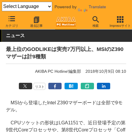
Powered by
Translate
AKIBA PC Hotline!
PCパーツ
マザーボード
MSI
カテゴリ
過去記事
検索
Impressサイト
ニュース
最上位のGODLIKEは実売7万円以上、MSIのZ390
マザーは計9種類
AKIBA PC Hotline!編集部
2018年10月9日 08:10
リスト
MSIから登場したIntel Z390マザーボードは全部で9モ
デル。
CPUソケットの形状はLGA1151で、近日登場予定の第
9世代Coreプロセッサや、第8世代Coreプロセッサ「Coff