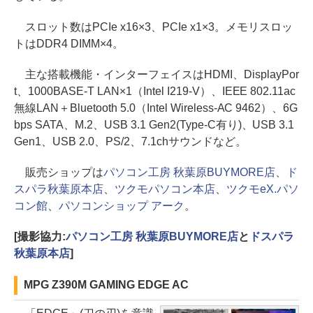
スロット数はPCIe x16×3、PCIe x1×3。メモリスロッ
トはDDR4 DIMM×4。
主な搭載機能・インターフェイスはHDMI、DisplayPor
t、1000BASE-T LAN×1（Intel I219-V）、IEEE 802.11ac
無線LAN＋Bluetooth 5.0（Intel Wireless-AC 9462）、6G
bps SATA、M.2、USB 3.1 Gen2(Type-C有り)、USB 3.1
Gen1、USB 2.0、PS/2、7.1chサウンドなど。
販売ショップは
パソコン工房 秋葉原BUYMORE店
、
ド
スパラ秋葉原本店
、
ツクモパソコン本店
、
ツクモeX.パソ
コン館
、
パソコンショップ アーク
。
[撮影協力:
パソコン工房 秋葉原BUYMORE店
と
ドスパラ
秋葉原本店
]
MPG Z390M GAMING EDGE AC