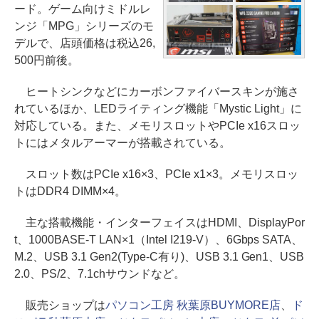
ード。ゲーム向けミドルレ
ンジ「MPG」シリーズのモ
デルで、店頭価格は税込26,
500円前後。
ヒートシンクなどにカーボンファイバースキンが施さ
れているほか、LEDライティング機能「Mystic Light」に
対応している。また、メモリスロットやPCIe x16スロッ
トにはメタルアーマーが搭載されている。
スロット数はPCIe x16×3、PCIe x1×3。メモリスロッ
トはDDR4 DIMM×4。
主な搭載機能・インターフェイスはHDMI、DisplayPor
t、1000BASE-T LAN×1（Intel I219-V）、6Gbps SATA、
M.2、USB 3.1 Gen2(Type-C有り)、USB 3.1 Gen1、USB
2.0、PS/2、7.1chサウンドなど。
販売ショップは
パソコン工房 秋葉原BUYMORE店
、
ド