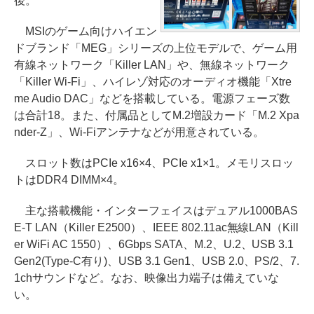
後。
MSIのゲーム向けハイエン
ドブランド「MEG」シリーズの上位モデルで、ゲーム用
有線ネットワーク「Killer LAN」や、無線ネットワーク
「Killer Wi-Fi」、ハイレゾ対応のオーディオ機能「Xtre
me Audio DAC」などを搭載している。電源フェーズ数
は合計18。また、付属品としてM.2増設カード「M.2 Xpa
nder-Z」、Wi-Fiアンテナなどが用意されている。
スロット数はPCIe x16×4、PCIe x1×1。メモリスロッ
トはDDR4 DIMM×4。
主な搭載機能・インターフェイスはデュアル1000BAS
E-T LAN（Killer E2500）、IEEE 802.11ac無線LAN（Kill
er WiFi AC 1550）、6Gbps SATA、M.2、U.2、USB 3.1
Gen2(Type-C有り)、USB 3.1 Gen1、USB 2.0、PS/2、7.
1chサウンドなど。なお、映像出力端子は備えていな
い。