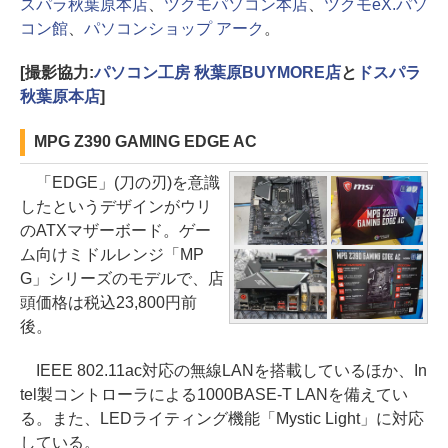
スパラ秋葉原本店
、
ツクモパソコン本店
、
ツクモeX.パソ
コン館
、
パソコンショップ アーク
。
[撮影協力:
パソコン工房 秋葉原BUYMORE店
と
ドスパラ
秋葉原本店
]
MPG Z390 GAMING EDGE AC
「EDGE」(刀の刃)を意識
したというデザインがウリ
のATXマザーボード。ゲー
ム向けミドルレンジ「MP
G」シリーズのモデルで、店
頭価格は税込23,800円前
後。
IEEE 802.11ac対応の無線LANを搭載しているほか、In
tel製コントローラによる1000BASE-T LANを備えてい
る。また、LEDライティング機能「Mystic Light」に対応
している。