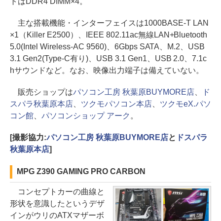
トはDDR4 DIMM×4。
主な搭載機能・インターフェイスは1000BASE-T LAN
×1（Killer E2500）、IEEE 802.11ac無線LAN+Bluetooth
5.0(Intel Wireless-AC 9560)、6Gbps SATA、M.2、USB
3.1 Gen2(Type-C有り)、USB 3.1 Gen1、USB 2.0、7.1c
hサウンドなど。なお、映像出力端子は備えていない。
販売ショップは
パソコン工房 秋葉原BUYMORE店
、
ド
スパラ秋葉原本店
、
ツクモパソコン本店
、
ツクモeX.パソ
コン館
、
パソコンショップ アーク
。
[撮影協力:
パソコン工房 秋葉原BUYMORE店
と
ドスパラ
秋葉原本店
]
MPG Z390 GAMING PRO CARBON
コンセプトカーの曲線と
形状を意識したというデザ
インがウリのATXマザーボ