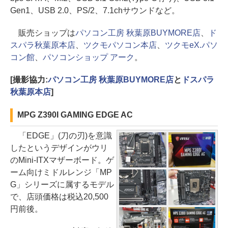
Gen1、USB 2.0、PS/2、7.1chサウンドなど。
販売ショップは
パソコン工房 秋葉原BUYMORE店
、
ド
スパラ秋葉原本店
、
ツクモパソコン本店
、
ツクモeX.パソ
コン館
、
パソコンショップ アーク
。
[撮影協力:
パソコン工房 秋葉原BUYMORE店
と
ドスパラ
秋葉原本店
]
MPG Z390I GAMING EDGE AC
「EDGE」(刀の刃)を意識
したというデザインがウリ
のMini-ITXマザーボード。ゲ
ーム向けミドルレンジ「MP
G」シリーズに属するモデル
で、店頭価格は税込20,500
円前後。