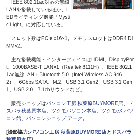
IEEE 802.11ac対応の無線
LANを搭載しているほか、L
EDライティング機能「Mysti
c Light」に対応している。
スロット数はPCIe x16×1。メモリスロットはDDR4 DI
MM×2。
主な搭載機能・インターフェイスはHDMI、DisplayPor
t、1000BASE-T LAN×1（Realtek 8111H）、IEEE 802.1
1ac無線LAN＋Bluetooth 5.0（Intel Wireless-AC 946
2）、6Gbps SATA、M.2、USB 3.1 Gen2、USB 3.1 Gen
1、USB 2.0、7.1chサウンドなど。
販売ショップは
パソコン工房 秋葉原BUYMORE店
、
ド
スパラ秋葉原本店
、
ツクモパソコン本店
、
ツクモeX.パソ
コン館
、
パソコンショップ アーク
。
[撮影協力:
パソコン工房 秋葉原BUYMORE店
と
ドスパラ
秋葉原本店
]