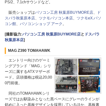
PS/2、7.1chサウンドなど。
販売ショップは
パソコン工房 秋葉原BUYMORE店
、
ド
スパラ秋葉原本店
、
ツクモパソコン本店
、
ツクモeX.パソ
コン館
、
パソコンショップ アーク
。
[撮影協力:
パソコン工房 秋葉原BUYMORE店
と
ドスパラ
秋葉原本店
]
MAG Z390 TOMAHAWK
エントリー向けのゲーミ
ングブランド「MAG」シリ
ーズに属するATXマザーボ
ード。店頭価格は税込20,00
0円前後。
同社のTOMAHAWKシリ
ーズではお馴染みとなった黒ベースにグレーのラインが
斜めに入った基板デザインを採用しているほか、基板裏