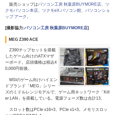
販売ショップは
パソコン工房 秋葉原BUYMORE店
、
ツ
クモパソコン本店
、
ツクモeX.パソコン館
、
パソコンショ
ップ アーク
。
[撮影協力:
パソコン工房 秋葉原BUYMORE店
]
MEG Z390 ACE
Z390チップセットを搭載
したゲーム向けのATXマザ
ーボード。店頭価格は税込4
0,000円前後。
MSIのゲーム向けハイエン
ドブランド「MEG」シリー
ズのミドルレンジモデルで、ゲーム用ネットワーク「Kill
er LAN」を搭載している。電源フェーズ数は合計13。
スロット数はPCIe x16×3、PCIe x1×3。メモリスロッ