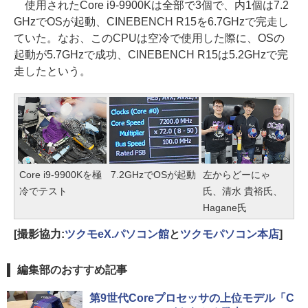
使用されたCore i9-9900Kは全部で3個で、内1個は7.2
GHzでOSが起動、CINEBENCH R15を6.7GHzで完走し
ていた。なお、このCPUは空冷で使用した際に、OSの
起動が5.7GHzで成功、CINEBENCH R15は5.2GHzで完
走したという。
Core i9-9900Kを極
7.2GHzでOSが起動
左からどーにゃ
冷でテスト
氏、清水 貴裕氏、
Hagane氏
[撮影協力:
ツクモeX.パソコン館
と
ツクモパソコン本店
]
編集部のおすすめ記事
第9世代Coreプロセッサの上位モデル「C