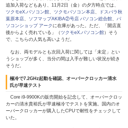
追加入荷などもあり、11月2日（金）の夕方時点では、
ツクモeX.パソコン館
、
ツクモパソコン本店
、
ドスパラ秋
葉原本店
、
ソフマップAKIBA②号店 パソコン総合館
、
パ
ソコンショップ アーク
に在庫があった。ただ、「開店直
後からよく売れている」（
ツクモeX.パソコン館
）そう
で、こちらの人気も高いようだ。
なお、両モデルとも次回入荷に関しては「未定」とい
うショップが多く、当分の間は入手が難しい状況が続き
そうだ。
極冷で7.2GHz起動を確認、オーバークロッカー清水
氏が早速テスト
Core i9-9900Kの販売開始を記念して、オーバークロッ
カーの清水貴裕氏が早速極冷でテストを実施。国内のオ
ーバークロッカーが購入したCPUで耐性をチェックして
いた。