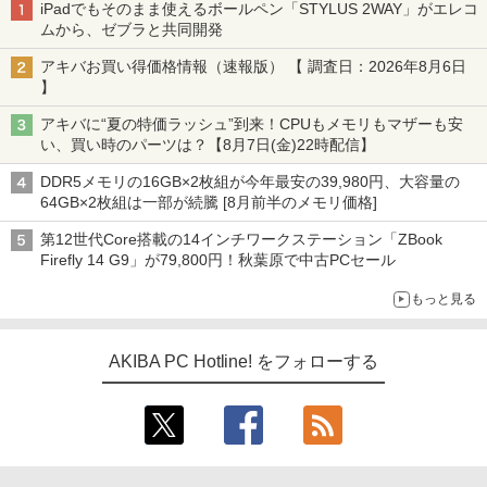
iPadでもそのまま使えるボールペン「STYLUS 2WAY」がエレコ
ムから、ゼブラと共同開発
アキバお買い得価格情報（速報版） 【 調査日：2026年8月6日
】
アキバに“夏の特価ラッシュ”到来！CPUもメモリもマザーも安
い、買い時のパーツは？【8月7日(金)22時配信】
DDR5メモリの16GB×2枚組が今年最安の39,980円、大容量の
64GB×2枚組は一部が続騰 [8月前半のメモリ価格]
第12世代Core搭載の14インチワークステーション「ZBook
Firefly 14 G9」が79,800円！秋葉原で中古PCセール
もっと見る
AKIBA PC Hotline! をフォローする