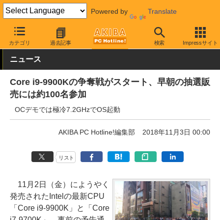
Powered by
Translate
AKIBA PC Hotline!
PCパーツ
CPU
Intel
カテゴリ
過去記事
検索
Impressサイト
ニュース
Core i9-9900Kの争奪戦がスタート、早朝の抽選販
売には約100名参加
OCデモでは極冷7.2GHzでOS起動
AKIBA PC Hotline!編集部
2018年11月3日 00:00
リスト
11月2日（金）にようやく
発売されたIntelの最新CPU
「Core i9-9900K」と「Core
i7-9700K」。事前の予告通