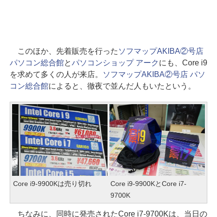
このほか、先着販売を行った
ソフマップAKIBA②号店
パソコン総合館
と
パソコンショップ アーク
にも、Core i9
を求めて多くの人が来店。
ソフマップAKIBA②号店 パソ
コン総合館
によると、徹夜で並んだ人もいたという。
Core i9-9900Kは売り切れ
Core i9-9900KとCore i7-
9700K
ちなみに、同時に発売されたCore i7-9700Kは、当日の