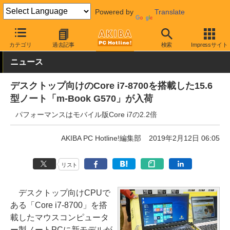
Powered by
Translate
AKIBA PC Hotline!
PC本体・ソフト
PC本体
ノートPC
カテゴリ
過去記事
検索
Impressサイト
ニュース
デスクトップ向けのCore i7-8700を搭載した15.6
型ノート「m-Book G570」が入荷
パフォーマンスはモバイル版Core i7の2.2倍
AKIBA PC Hotline!編集部
2019年2月12日 06:05
リスト
デスクトップ向けCPUで
ある「Core i7-8700」を搭
載したマウスコンピュータ
ー製ノートPCに新モデルが