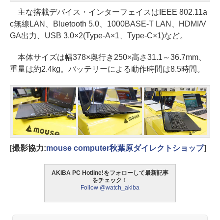
主な搭載デバイス・インターフェイスはIEEE 802.11a
c無線LAN、Bluetooth 5.0、1000BASE-T LAN、HDMI/V
GA出力、USB 3.0×2(Type-A×1、Type-C×1)など。
本体サイズは幅378×奥行き250×高さ31.1～36.7mm、
重量は約2.4kg。バッテリーによる動作時間は8.5時間。
[撮影協力:
mouse computer秋葉原ダイレクトショップ
]
AKIBA PC Hotline!をフォローして最新記事
をチェック！
Follow @watch_akiba