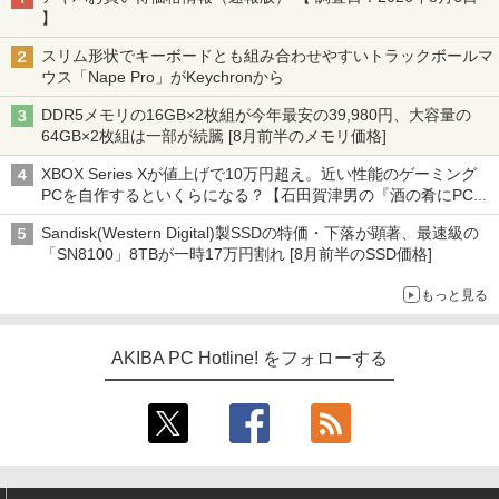
】
スリム形状でキーボードとも組み合わせやすいトラックボールマ
ウス「Nape Pro」がKeychronから
DDR5メモリの16GB×2枚組が今年最安の39,980円、大容量の
64GB×2枚組は一部が続騰 [8月前半のメモリ価格]
XBOX Series Xが値上げで10万円超え。近い性能のゲーミング
PCを自作するといくらになる？【石田賀津男の『酒の肴にPCゲ
ーム』】
Sandisk(Western Digital)製SSDの特価・下落が顕著、最速級の
「SN8100」8TBが一時17万円割れ [8月前半のSSD価格]
もっと見る
AKIBA PC Hotline! をフォローする