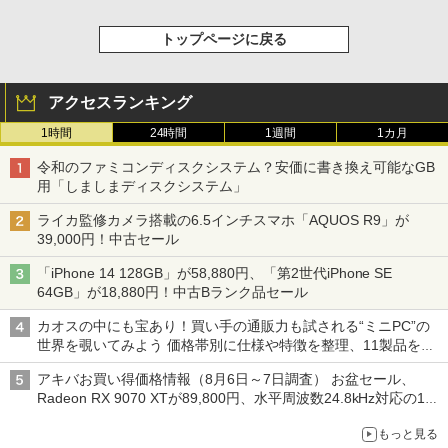
トップページに戻る
アクセスランキング
1時間
24時間
1週間
1カ月
令和のファミコンディスクシステム？安価に書き換え可能なGB
用「しましまディスクシステム」
ライカ監修カメラ搭載の6.5インチスマホ「AQUOS R9」が
39,000円！中古セール
「iPhone 14 128GB」が58,880円、「第2世代iPhone SE
64GB」が18,880円！中古Bランク品セール
カオスの中にも宝あり！買い手の通販力も試される“ミニPC”の
世界を覗いてみよう 価格帯別に仕様や特徴を整理、11製品をピ
ックアップ text by 石川 ひさよし
アキバお買い得価格情報（8月6日～7日調査） お盆セール、
Radeon RX 9070 XTが89,800円、水平周波数24.8kHz対応の17
型モニターが9,801円、暑さ指数連動セール ほか
もっと見る