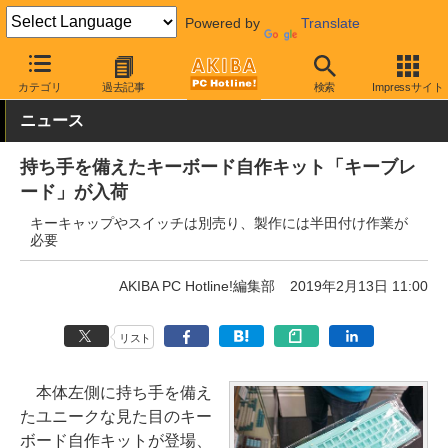
Powered by
Translate
AKIBA PC Hotline!
PC周辺機器
キーボード
その他
カテゴリ
過去記事
検索
Impressサイト
ニュース
持ち手を備えたキーボード自作キット「キーブレ
ード」が入荷
キーキャップやスイッチは別売り、製作には半田付け作業が
必要
AKIBA PC Hotline!編集部
2019年2月13日 11:00
リスト
本体左側に持ち手を備え
たユニークな見た目のキー
ボード自作キットが登場、