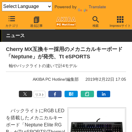
Powered by
Translate
AKIBA PC Hotline!
PC周辺機器
キーボード
Thermaltake
カテゴリ
過去記事
検索
Impressサイト
ニュース
Cherry MX互換キー採用のメカニカルキーボード
「Neptune」が発売、Tt eSPORTS
軸やバックライトの違いで計4モデル
AKIBA PC Hotline!編集部
2019年2月22日 17:05
リスト
バックライトにRGB LED
を搭載したメカニカルキー
ボード「Neptune Elite RG
B」がTt eSPORTS(Thermal