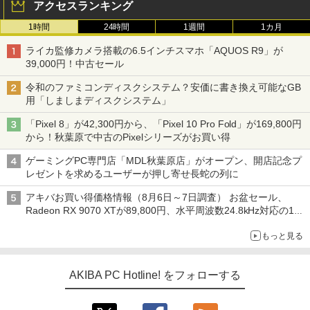
アクセスランキング
1時間
24時間
1週間
1カ月
ライカ監修カメラ搭載の6.5インチスマホ「AQUOS R9」が
39,000円！中古セール
令和のファミコンディスクシステム？安価に書き換え可能なGB
用「しましまディスクシステム」
「Pixel 8」が42,300円から、「Pixel 10 Pro Fold」が169,800円
から！秋葉原で中古のPixelシリーズがお買い得
ゲーミングPC専門店「MDL秋葉原店」がオープン、開店記念プ
レゼントを求めるユーザーが押し寄せ長蛇の列に
アキバお買い得価格情報（8月6日～7日調査） お盆セール、
Radeon RX 9070 XTが89,800円、水平周波数24.8kHz対応の17
型モニターが9,801円、暑さ指数連動セール ほか
もっと見る
AKIBA PC Hotline! をフォローする