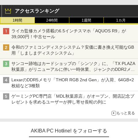
アクセスランキング
1時間
24時間
1週間
1カ月
ライカ監修カメラ搭載の6.5インチスマホ「AQUOS R9」が
39,000円！中古セール
令和のファミコンディスクシステム？安価に書き換え可能なGB
用「しましまディスクシステム」
サンコー跡地はカードショップの「シンソク」に、「TX PLAZA
秋葉原」がリニューアルに伴い一時休業、ジャンクのDDR2メモ
リが100円で販売など～ 最近の秋葉原 ～
LexarのDDR5メモリ「THOR RGB 2nd Gen」が入荷、64GB×2
枚組など3種類
ゲーミングPC専門店「MDL秋葉原店」がオープン、開店記念プ
レゼントを求めるユーザーが押し寄せ長蛇の列に
もっと見る
AKIBA PC Hotline! をフォローする