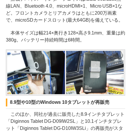
線LAN、Bluetooth 4.0、microHDMI×1、Micro USB×1な
ど。フロントカメラとリアカメラはともに200万画素
で、microSDカードスロット(最大64GB)を備えている。
本体サイズは幅214×奥行き128×高さ9.1mm、重量は約
380g。バッテリー持続時間は6時間。
8.9型や10型のWindows 10タブレットが再販売
このほか、同社が過去に販売した8.9インチタブレット
「Diginnos Tablet DG-D09IW2SL」と10.1インチタブレ
ット「Diginnos Tablet DG-D10IW3SLi」の再販売がスタ