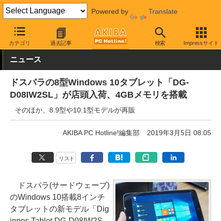
Powered by
Translate
AKIBA PC Hotline!
モバイル
タブレット
Windowsタブレット
カテゴリ
過去記事
検索
Impressサイト
ニュース
ドスパラの8型Windows 10タブレット「DG-
D08IW2SL」が店頭入荷、4GBメモリを搭載
そのほか、8.9型や10.1型モデルが再販
AKIBA PC Hotline!編集部
2019年3月5日 08:05
リスト
ドスパラ(サードウェーブ)
のWindows 10搭載8インチ
タブレットの新モデル「Dig
innos Tablet DG-D08IW2S