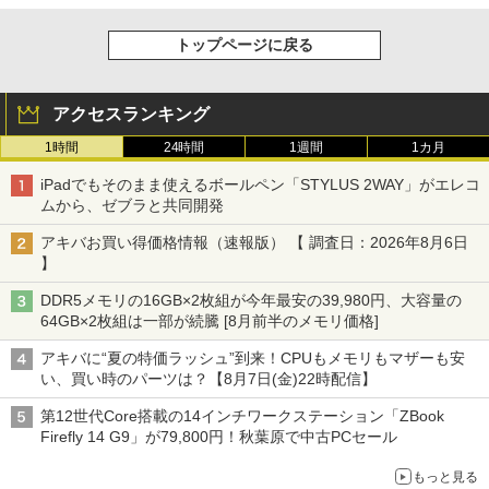
トップページに戻る
アクセスランキング
1時間
24時間
1週間
1カ月
iPadでもそのまま使えるボールペン「STYLUS 2WAY」がエレコ
ムから、ゼブラと共同開発
アキバお買い得価格情報（速報版） 【 調査日：2026年8月6日
】
DDR5メモリの16GB×2枚組が今年最安の39,980円、大容量の
64GB×2枚組は一部が続騰 [8月前半のメモリ価格]
アキバに“夏の特価ラッシュ”到来！CPUもメモリもマザーも安
い、買い時のパーツは？【8月7日(金)22時配信】
第12世代Core搭載の14インチワークステーション「ZBook
Firefly 14 G9」が79,800円！秋葉原で中古PCセール
もっと見る