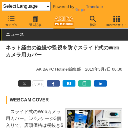
Powered by
Translate
AKIBA PC Hotline!
PC周辺機器
その他PC関連
その他
カテゴリ
過去記事
検索
Impressサイト
ニュース
ネット経由の盗撮や監視を防ぐスライド式のWeb
カメラ用カバー
AKIBA PC Hotline!編集部
2019年3月7日 08:30
リスト
WEBCAM COVER
スライド式のWebカメラ
用カバー。1パッケージ3個
入りで、店頭価格は税抜き6