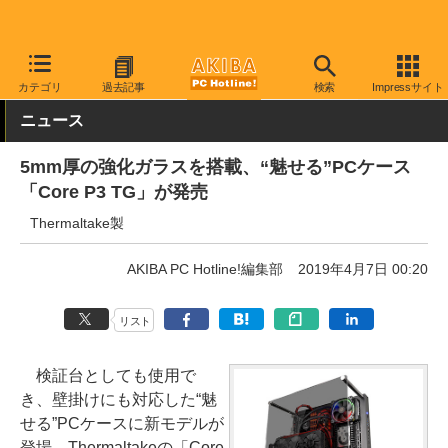
AKIBA PC Hotline!
PCパーツ
PCケース
横置き
カテゴリ
過去記事
検索
Impressサイト
ニュース
5mm厚の強化ガラスを搭載、“魅せる”PCケース
「Core P3 TG」が発売
Thermaltake製
AKIBA PC Hotline!編集部
2019年4月7日 00:20
リスト
検証台としても使用で
き、壁掛けにも対応した“魅
せる”PCケースに新モデルが
登場、Thermaltakeの「Core