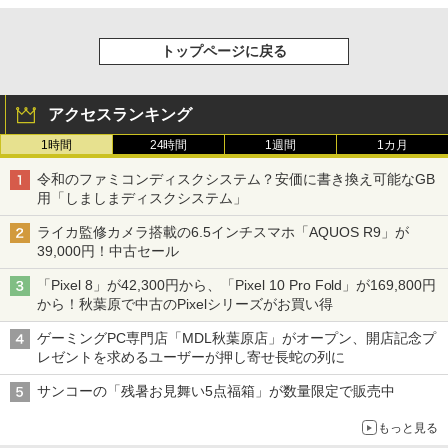
トップページに戻る
アクセスランキング
1時間
24時間
1週間
1カ月
令和のファミコンディスクシステム？安価に書き換え可能なGB
用「しましまディスクシステム」
ライカ監修カメラ搭載の6.5インチスマホ「AQUOS R9」が
39,000円！中古セール
「Pixel 8」が42,300円から、「Pixel 10 Pro Fold」が169,800円
から！秋葉原で中古のPixelシリーズがお買い得
ゲーミングPC専門店「MDL秋葉原店」がオープン、開店記念プ
レゼントを求めるユーザーが押し寄せ長蛇の列に
サンコーの「残暑お見舞い5点福箱」が数量限定で販売中
もっと見る