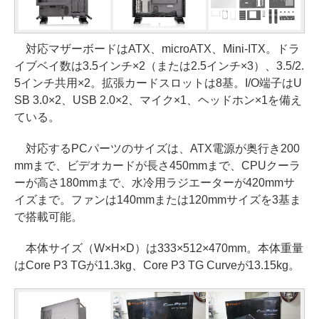
対応マザーボードはATX、microATX、Mini-ITX。ドラ
イブベイ数は3.5インチ×2（または2.5インチ×3）、3.5/2.
5インチ共用×2。拡張カードスロットは8基。I/O端子はU
SB 3.0×2、USB 2.0×2、マイク×1、ヘッドホン×1を備え
ている。
対応するPCパーツのサイズは、ATX電源が奥行き200
mmまで、ビデオカードが長さ450mmまで、CPUクーラ
ーが高さ180mmまで、水冷用ラジエーターが420mmサ
イズまで。ファンは140mmまたは120mmサイズを3基ま
で搭載可能。
本体サイズ（W×H×D）は333×512×470mm。本体重量
はCore P3 TGが11.3kg、Core P3 TG Curveが13.15kg。