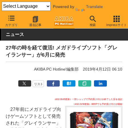
Powered by
Translate
AKIBA PC Hotline!
ガジェット
ゲーム機関連
カテゴリ
過去記事
検索
Impressサイト
ニュース
27年の時を経て復活! メガドライブソフト「グレ
イランサー」が6月に発売
AKIBA PC Hotline!編集部
2019年4月12日 06:10
リスト
（4/13 19:45更新）一部ショップで予約受け付けが終了した旨を追記
（4/12 21:50更新）BEEPでも予約受け付けが開始
27年前にメガドライブ向
けゲームソフトとして発売
された「グレイランサー」