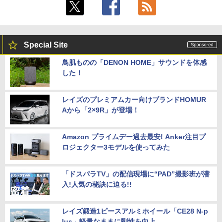
Special Site
鳥肌ものの「DENON HOME」サウンドを体感
した！
レイズのプレミアムカー向けブランドHOMUR
Aから「2×9R」が登場！
Amazon プライムデー過去最安! Anker注目プ
ロジェクター3モデルを使ってみた
「ドスパラTV」の配信現場に“PAD”撮影班が潜
入!人気の秘訣に迫る!!
レイズ鍛造1ピースアルミホイール「CE28 N-p
lus」軽量なままに剛性を向上