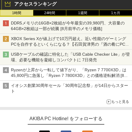
アクセスランキング
1時間
24時間
1週間
1カ月
DDR5メモリの16GB×2枚組が今年最安の39,980円、大容量の
64GB×2枚組は一部が続騰 [8月前半のメモリ価格]
XBOX Series Xが値上げで10万円超え。近い性能のゲーミング
PCを自作するといくらになる？【石田賀津男の『酒の肴にPCゲ
ーム』】
USBケーブルの確認に特化した「USB Cable Checker Lite」が登
場、必要な機能を凝縮しコンパクトに 7日発売
Ryzenが上昇から一転して値下がり、「Ryzen 7 7700X3D」は
45,800円に急落し「Ryzen 7 7800X3D」との価格逆転解消 [8月
前半のCPU価格]
イオシス創業30周年セール「30周年記念祭」が14日からスター
ト
もっと見る
AKIBA PC Hotline! をフォローする