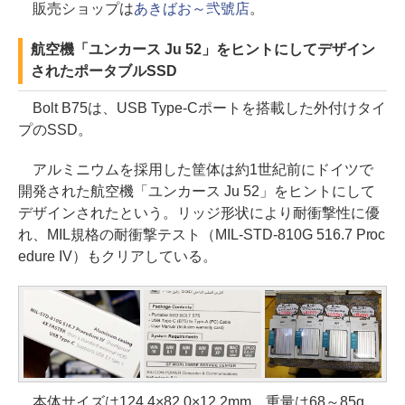
販売ショップは
あきばお～弐號店
。
航空機「ユンカース Ju 52」をヒントにしてデザイン
されたポータブルSSD
Bolt B75は、USB Type-Cポートを搭載した外付けタイ
プのSSD。
アルミニウムを採用した筐体は約1世紀前にドイツで
開発された航空機「ユンカース Ju 52」をヒントにして
デザインされたという。リッジ形状により耐衝撃性に優
れ、MIL規格の耐衝撃テスト（MIL-STD-810G 516.7 Proc
edure IV）もクリアしている。
本体サイズは124.4×82.0×12.2mm、重量は68～85g