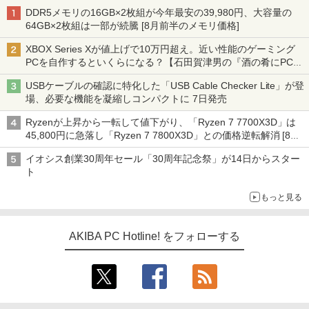
DDR5メモリの16GB×2枚組が今年最安の39,980円、大容量の
64GB×2枚組は一部が続騰 [8月前半のメモリ価格]
XBOX Series Xが値上げで10万円超え。近い性能のゲーミング
PCを自作するといくらになる？【石田賀津男の『酒の肴にPCゲ
ーム』】
USBケーブルの確認に特化した「USB Cable Checker Lite」が登
場、必要な機能を凝縮しコンパクトに 7日発売
Ryzenが上昇から一転して値下がり、「Ryzen 7 7700X3D」は
45,800円に急落し「Ryzen 7 7800X3D」との価格逆転解消 [8月
前半のCPU価格]
イオシス創業30周年セール「30周年記念祭」が14日からスター
ト
もっと見る
AKIBA PC Hotline! をフォローする