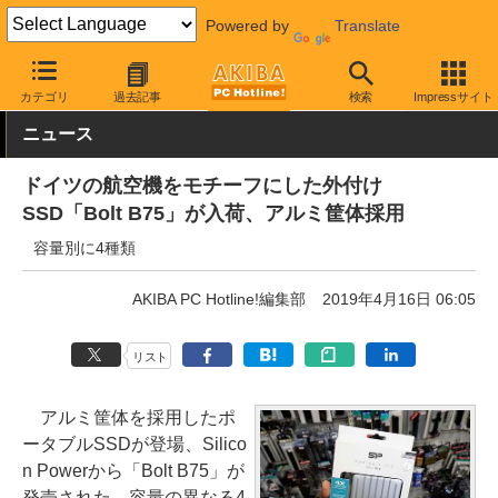
Powered by
Translate
AKIBA PC Hotline!
PCパーツ
SSD
SiliconPower
カテゴリ
過去記事
検索
Impressサイト
ニュース
ドイツの航空機をモチーフにした外付け
SSD「Bolt B75」が入荷、アルミ筐体採用
容量別に4種類
AKIBA PC Hotline!編集部
2019年4月16日 06:05
リスト
アルミ筐体を採用したポ
ータブルSSDが登場、Silico
n Powerから「Bolt B75」が
発売された。容量の異なる4